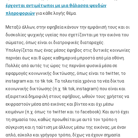
έρχονται αντιμέτωποι με μια θάλασσα ψευδών
πληροφοριών
για κάθε λογής θέμα.
Μεταξύ άλλων, στην εφηβεία κάνουν την εμφάνισή τους και οι
δυσκολίες ψυχικής υγείας που σχετίζονται με την εικόνα του
σώματος, όπως είναι οι διατροφικές διαταραχές.
Υπολογίζεται πως ένας μέσος έφηβος στις δυτικές κοινωνίες
περνάει έως και 8 ώρες καθημερινά μπροστά από μία οθόνη.
Πολλές από αυτές τις ώρες τις περνάνε φυσικά μέσα σε
εφαρμογές κοινωνικής δικτύωσης, όπως είναι το twitter, το
instagram και το tik tok. Τα τελευταία χρόνια τα νέα δίκτυα
κοινωνικής δικτύωσης (π.χ. tik tok, instagram) που είναι και
εξαιρετικά δημοφιλή στους εφήβους, ωθούν τους χρήστες να
εκφραστούν μέσα από εικόνες και βίντεο και όχι μέσω
κειμένων (π.χ. όπως το twitter και το facebook). Και αυτό έχει
τη σημασία του, καθώς προωθείται με αυτό τον τρόπο η
σύγκριση και η ταύτιση με άλλους μέσω της εικόνας, με έναν
απλό, εύκολο και γρήγορο τρόπο, δίχως να έχουν σημασία