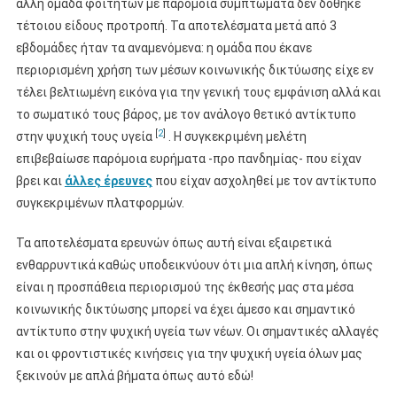
άλλη ομάδα φοιτητών με παρόμοια συμπτώματα δεν δόθηκε
τέτοιου είδους προτροπή. Τα αποτελέσματα μετά από 3
εβδομάδες ήταν τα αναμενόμενα: η ομάδα που έκανε
περιορισμένη χρήση των μέσων κοινωνικής δικτύωσης είχε εν
τέλει βελτιωμένη εικόνα για την γενική τους εμφάνιση αλλά και
το σωματικό τους βάρος, με τον ανάλογο θετικό αντίκτυπο
[
2
]
στην ψυχική τους υγεία
. Η συγκεκριμένη μελέτη
επιβεβαίωσε παρόμοια ευρήματα -προ πανδημίας- που είχαν
βρει και
άλλες έρευνες
που είχαν ασχοληθεί με τον αντίκτυπο
συγκεκριμένων πλατφορμών.
Τα αποτελέσματα ερευνών όπως αυτή είναι εξαιρετικά
ενθαρρυντικά καθώς υποδεικνύουν ότι μια απλή κίνηση, όπως
είναι η προσπάθεια περιορισμού της έκθεσής μας στα μέσα
κοινωνικής δικτύωσης μπορεί να έχει άμεσο και σημαντικό
αντίκτυπο στην ψυχική υγεία των νέων. Οι σημαντικές αλλαγές
και οι φροντιστικές κινήσεις για την ψυχική υγεία όλων μας
ξεκινούν με απλά βήματα όπως αυτό εδώ!