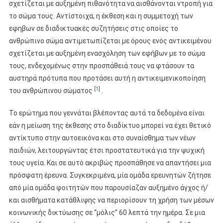
σχετίζεται με αυξημένη πιθανότητα να αισθάνονται ντροπή για
το σώμα τους. Αντίστοιχα, η έκθεση και η συμμετοχή των
εφηβων σε διαδικτυακές συζητήσεις στις οποίες το
ανθρώπινο σώμα αντιμετωπίζεται με όρους ενός αντικειμένου
σχετίζεται με αυξημένη ενασχόληση των εφήβων με το σώμα
τους, ενδεχομένως στην προσπάθειά τους να φτάσουν τα
αυστηρά πρότυπα που προτάσει αυτή η αντικειμενικοποίηση
[
1
]
του ανθρώπινου σώματος
.
Το ερώτημα που γεννάται βλέποντας αυτά τα δεδομένα είναι
εάν η μείωση της έκθεσης στο διαδίκτυο μπορεί να έχει θετικό
αντίκτυπο στην αυτοεικόνα και στο συναίσθημα των νέων
παιδιών, λειτουργώντας έτσι προστατευτικά για την ψυχική
τους υγεία. Και σε αυτό ακριβώς προσπάθησε να απαντήσει μια
πρόσφατη έρευνα. Συγκεκριμένα, μία ομάδα ερευνητών ζήτησε
από μία ομάδα φοιτητών που παρουσίαζαν αυξημένο άγχος ή/
και αισθήματα κατάθλιψης να περιορίσουν τη χρήση των μέσων
κοινωνικής δικτύωσης σε “μόλις” 60 λεπτά την ημέρα. Σε μια