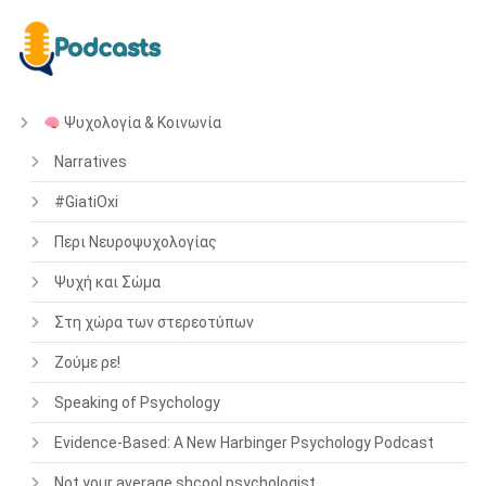
Ψυχολογία & Κοινωνία
Narratives
#GiatiOxi
Περι Νευροψυχολογίας
Ψυχή και Σώμα
Στη χώρα των στερεοτύπων
Ζούμε ρε!
Speaking of Psychology
Evidence-Based: A New Harbinger Psychology Podcast
Not your average shcool psychologist