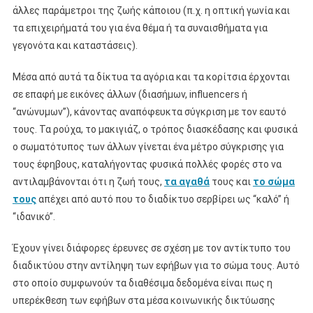
άλλες παράμετροι της ζωής κάποιου (π.χ. η οπτική γωνία και
τα επιχειρήματά του για ένα θέμα ή τα συναισθήματα για
γεγονότα και καταστάσεις).
Μέσα από αυτά τα δίκτυα τα αγόρια και τα κορίτσια έρχονται
σε επαφή με εικόνες άλλων (διασήμων, influencers ή
“ανώνυμων”), κάνοντας αναπόφευκτα σύγκριση με τον εαυτό
τους. Τα ρούχα, το μακιγιάζ, ο τρόπος διασκέδασης και φυσικά
ο σωματότυπος των άλλων γίνεται ένα μέτρο σύγκρισης για
τους έφηβους, καταλήγοντας φυσικά πολλές φορές στο να
αντιλαμβάνονται ότι η ζωή τους,
τα αγαθά
τους και
το σώμα
τους
απέχει από αυτό που το διαδίκτυο σερβίρει ως “καλό” ή
“ιδανικό”.
Έχουν γίνει διάφορες έρευνες σε σχέση με τον αντίκτυπο του
διαδικτύου στην αντίληψη των εφήβων για το σώμα τους. Αυτό
στο οποίο συμφωνούν τα διαθέσιμα δεδομένα είναι πως η
υπερέκθεση των εφήβων στα μέσα κοινωνικής δικτύωσης