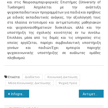
και στις Νευροσυμπεριφορικές Επιστήμες (University of
Tuebingen). Ασχολείται με την ανάπτυξη
ψυχοεκπαιδευτικών προγραμμάτων για παιδιά και εφήβους
με ειδικές εκπαιδευτικές ανάγκες, την αξιολόγησή τους
στα πλαίσια εντοπισμού και αντιμετώπισης μαθησιακών
και ψυχοσυναισθηματικών δυσκολιών, αλλά και την
υποστήριξη της σχολικής κοινότητας εν τω συνόλω.
Επιπλέον, μέσα από τις δομές και τις υπηρεσίες στις
οποίες εργάζεται, παρέχει συμβουλευτική υποστήριξη
γονέων και παιδιών.Έχει εμπειρία παροχής
ψυχοκοινωνικής υποστήριξης σε ευάλωτες ομάδες
πληθυσμού.
Ετικέτα:
Διαδίκτυο
Κοινωνική Δικτύωση
Μέσα Κοινωνικής Δικτύωσης
Ψυχική Υγεία
Πλοήγηση
Infographic: Που οφείλεται η αναβλητικότητα;
Αντιμετώπιση του σχολικού εκφοβισμού στα πλαίσια του σχολείου
άρθρων