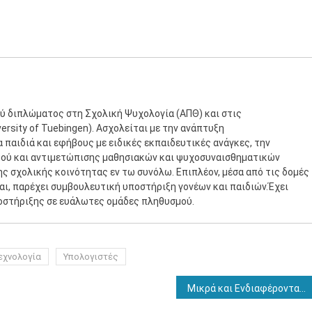
ύ διπλώματος στη Σχολική Ψυχολογία (ΑΠΘ) και στις
rsity of Tuebingen). Ασχολείται με την ανάπτυξη
παιδιά και εφήβους με ειδικές εκπαιδευτικές ανάγκες, την
μού και αντιμετώπισης μαθησιακών και ψυχοσυναισθηματικών
ης σχολικής κοινότητας εν τω συνόλω. Επιπλέον, μέσα από τις δομές
ται, παρέχει συμβουλευτική υποστήριξη γονέων και παιδιών.Έχει
οστήριξης σε ευάλωτες ομάδες πληθυσμού.
εχνολογία
Υπολογιστές
Μικρά και Ενδιαφέροντα #19