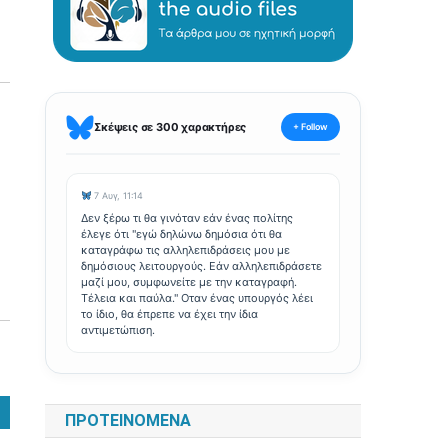
Σκέψεις σε 300 χαρακτήρες
+ Follow
7 Αυγ, 11:14
Δεν ξέρω τι θα γινόταν εάν ένας πολίτης
έλεγε ότι "εγώ δηλώνω δημόσια ότι θα
καταγράφω τις αλληλεπιδράσεις μου με
δημόσιους λειτουργούς. Εάν αλληλεπιδράσετε
μαζί μου, συμφωνείτε με την καταγραφή.
Τέλεια και παύλα." Οταν ένας υπουργός λέει
το ίδιο, θα έπρεπε να έχει την ίδια
αντιμετώπιση.
ΠΡΟΤΕΙΝΌΜΕΝΑ