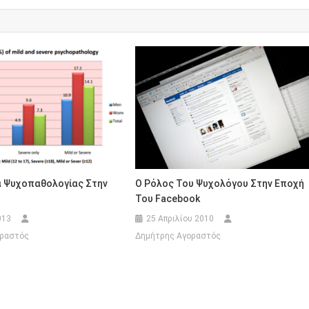
 Ψυχοπαθολογίας Στην
Ο Ρόλος Του Ψυχολόγου Στην Εποχή
Του Facebook
013
25 Απριλίου 2010
οραστός
Δημήτρης Αγοραστός