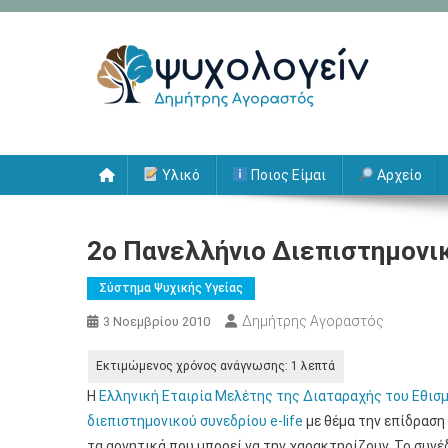
Μεταπηδήστε
στο
περιεχόμενο
Ψυχολογείν
Δημήτρης Αγοραστός
Υλικό
Ποιος Είμαι
Αρχείο
2ο Πανελλήνιο Διεπιστημονικό
Σύστημα Ψυχικής Υγείας
Δημήτρης Αγοραστός
3 Νοεμβρίου 2010
Η
Ελληνική Εταιρία Μελέτης της Διαταραχής του Εθισ
διεπιστημονικού συνεδρίου e-life
με θέμα την επίδραση
τα αρνητικά που μπορεί να την χαρακτηρίζουν. Το συνέ