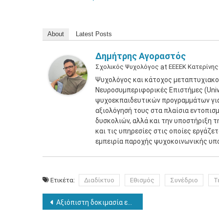
About
Latest Posts
Δημήτρης Αγοραστός
Σχολικός Ψυχολόγος
at
ΕΕΕΕΚ Κατερίνης
Ψυχολόγος και κάτοχος μεταπτυχιακο
Νευροσυμπεριφορικές Επιστήμες (Unive
ψυχοεκπαιδευτικών προγραμμάτων για 
αξιολόγησή τους στα πλαίσια εντοπισ
δυσκολιών, αλλά και την υποστήριξη τ
και τις υπηρεσίες στις οποίες εργάζε
εμπειρία παροχής ψυχοκοινωνικής υπ
Ετικέτα:
Διαδίκτυο
Εθισμός
Συνέδριο
Τ
Πλοήγηση
Αξιόπιστη δοκιμασία εντοπισμού κατάθλιψης σε εφήβους(;)