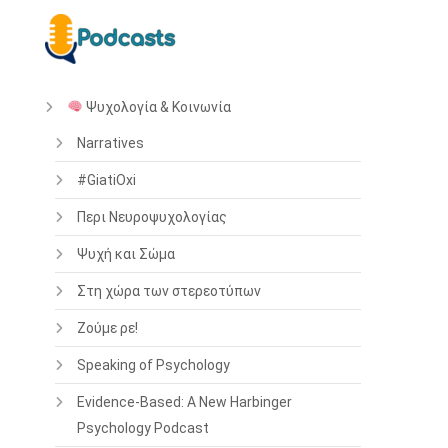
Ψυχολογία & Κοινωνία
Narratives
#GiatiOxi
Περι Νευροψυχολογίας
Ψυχή και Σώμα
Στη χώρα των στερεοτύπων
Ζούμε ρε!
Speaking of Psychology
Evidence-Based: A New Harbinger
Psychology Podcast