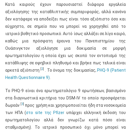
Κατά καιρούς έχουν παρουσιαστεί διάφορα εργαλεία
αξιολόγησης της καταθλιπτικής συμπεριφοράς, αλλά κανένα
δεν κατάφερε να αποδείξει πως είναι τόσο αξιόπιστο όσο και
εύχρηστο, σε σημείο που να μπορεί να χορηγηθεί από το
ιατρικό βοθητικό προσωπικό. Αυτό ίσως αλλάξει σε λίγο καιρό,
καθώς μια πρόσφατη έρευνα του Πανεπιστημίου της
Ουάσινγκτον αξιολόγησε μια δοκιμασία σε μορφή
ερωτηματολογίου η οποία έχει ως σκοπό τον εντοπισμό της
κατάθλιψης σε εφηβικό πληθυσμό και βρήκε πως τελικά είναι
[
2
]
αρκετά αξιόπιστη
. Το όνομα της δοκιμασίας,
PHQ-9 (Patient
Health Questionnaire 9)
.
Το PHQ-9 είναι ένα ερωτηματολόγιο 9 ερωτήσεων, βασισμένο
στα διαγνωστικά κριτήρια του DSM-IV το οποίο προσφέρεται
[
3
]
δωρεάν
προς χρήση και χρησιμοποιείται ήδη στα νοσοκομεία
των ΗΠΑ (
στο site της Pfizer
υπάρχει ελληνική έκδοση του
ερωτηματολογίου αλλά δεν γνωρίζω κατά πόσο είναι
σταθμισμένη). Το ιατρικό προσωπικό όχι μόνο μπορεί να