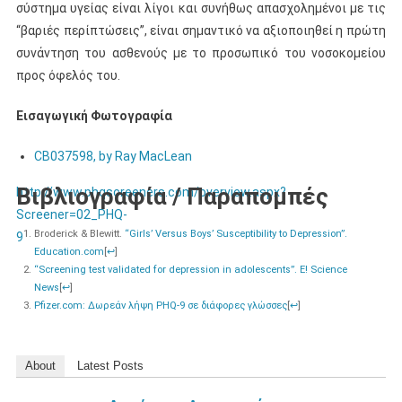
σύστημα υγείας είναι λίγοι και συνήθως απασχολημένοι με τις
“βαριές περίπτώσεις”, είναι σημαντικό να αξιοποιηθεί η πρώτη
συνάντηση του ασθενούς με το προσωπικό του νοσοκομείου
προς όφελός του.
Εισαγωγική Φωτογραφία
CB037598, by Ray MacLean
Βιβλιογραφία / Παραπομπές
http://www.phqscreeners.com/overview.aspx?
Screener=02_PHQ-
Broderick & Blewitt.
“Girls’ Versus Boys’ Susceptibility to Depression”.
9
Education.com
[
↩
]
“Screening test validated for depression in adolescents”.
E! Science
News
[
↩
]
Pfizer.com: Δωρεάν λήψη PHQ-9 σε διάφορες γλώσσες
[
↩
]
About
Latest Posts