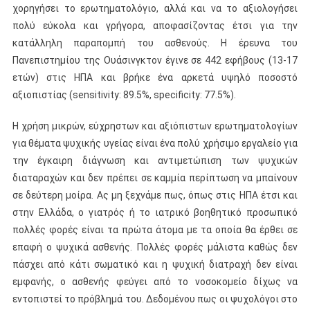
χορηγήσει το ερωτηματολόγιο, αλλά και να το αξιολογήσει
πολύ εύκολα και γρήγορα, αποφασίζοντας έτσι για την
κατάλληλη παραπομπή του ασθενούς. Η έρευνα του
Πανεπιστημίου της Ουάσινγκτον έγινε σε 442 εφήβους (13-17
ετών) στις ΗΠΑ και βρήκε ένα αρκετά υψηλό ποσοστό
αξιοπιστίας (sensitivity: 89.5%, specificity: 77.5%).
Η χρήση μικρών, εύχρηστων και αξιόπιστων ερωτηματολογίων
για θέματα ψυχικής υγείας είναι ένα πολύ χρήσιμο εργαλείο για
την έγκαιρη διάγνωση και αντιμετώπιση των ψυχικών
διαταραχών και δεν πρέπει σε καμμία περίπτωση να μπαίνουν
σε δεύτερη μοίρα. Ας μη ξεχνάμε πως, όπως στις ΗΠΑ έτσι και
στην Ελλάδα, ο γιατρός ή το ιατρικό βοηθητικό προσωπικό
πολλές φορές είναι τα πρώτα άτομα με τα οποία θα έρθει σε
επαφή ο ψυχικά ασθενής. Πολλές φορές μάλιστα καθώς δεν
πάσχει από κάτι σωματικό και η ψυχική διατραχή δεν είναι
εμφανής, ο ασθενής φεύγει από το νοσοκομείο δίχως να
εντοπιστεί το πρόβλημά του. Δεδομένου πως οι ψυχολόγοι στο