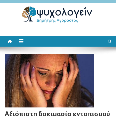
Μεταπηδήστε
στο
περιεχόμενο
Ψυχολογείν
Δημήτρης Αγοραστός
Αξιόπιστη δοκιμασία εντοπισμού