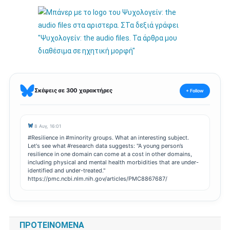
Σκέψεις σε 300 χαρακτήρες
+ Follow
8 Αυγ, 16:01
#Resilience in #minority groups. What an interesting subject.
Let's see what #research data suggests: "A young person’s
resilience in one domain can come at a cost in other domains,
including physical and mental health morbidities that are under-
identified and under-treated."
https://pmc.ncbi.nlm.nih.gov/articles/PMC8867687/
ΠΡΟΤΕΙΝΌΜΕΝΑ