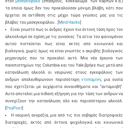
στον
μεσεγκέφαλο
(σπασμούς, “κοκκάλωμα” των καρπών κ.α.)
τα οποία όμως δεν του προκαλούσαν μόνιμη βλάβη, κάτι που
έρχεται σε αντίθεση στις μέχρι τώρα γνώσεις μας για τις
βλάβες του μεσεγκεφάλου… [
Mind Hacks
]
Είναι γνωστό πως οι άνδρες έχουν πιο έντονη τάση προς τον
αλκοολισμό σε σχέση με τις γυναίκες. Τα αίτια του φαινομένου
αυτού πιστεύεται πως είναι εκτός από κοινωνικά και
βιολογικά, χωρίς όμως να είναι γνωστός ο ακριβής βιολογικός
μηχανισμός που το προκαλεί αυτό. Μια νέα έρευνα των
πανεπιστημίων της Columbia και του Yale βρήκε πως μετά από
κατανάλωση αλκοόλ οι νευρώνες στους εγκεφάλους των
ανδρών απελευθερώνουν περισσότερη
ντοπαμίνη
, μια ουσία
που σχετίζεται με ευχάριστα συναισθήματα και “ανταμοιβή”.
Αυτό αποτελεί μια πιθανή εξήγηση για την τάση των ανδρών να
συνεχίζουν την κατανάλωση όλο και περισσότερου αλκοόλ.
[
PsyPost
]
Η νευρική ανορεξία, μια από τις πιο σοβαρές διατροφικές
διαταραχές, εκτός από έντονα ψυχολογικά και κοινωνικά