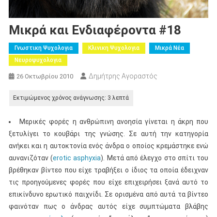
Μικρά και Ενδιαφέροντα #18
Γνωστικη Ψυχολογια
Κλινικη Ψυχολογια
Μικρά Νέα
Νευροψυχολογια
Δημήτρης Αγοραστός
26 Οκτωβρίου 2010
Μερικές φορές η ανθρώπινη ανοησία γίνεται η άκρη που
ξετυλίγει το κουβάρι της γνώσης. Σε αυτή την κατηγορία
ανήκει και η αυτοκτονία ενός άνδρα ο οποίος κρεμάστηκε ενώ
αυνανιζόταν (
erotic asphyxia
). Μετά από έλεγχο στο σπίτι του
βρέθηκαν βίντεο που είχε τραβήξει ο ίδιος τα οποία έδειχναν
τις προηγούμενες φορές που είχε επιχειρήσει ξανά αυτό το
επικίνδυνο ερωτικό παιχνίδι. Σε ορισμένα από αυτά τα βίντεο
φαινόταν πως ο άνδρας αυτός είχε συμπτώματα βλάβης