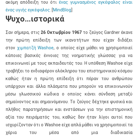
ακόμη απόδειξη του ότι
ένας γυμνασμένος εγκέφαλος είναι
ένας υγιής εγκέφαλος
. [
MindBlog
]
Ψυχο…ιστορικά
Σαν σήμερα, στις
26 Οκτωβρίου 1967
το ζεύγος Gardner έκανε
την πρώτη επίδειξη των ικανοτήτων που είχαν διδάξει
στον
χιμπατζή Washoe
, ο οποίος είχε μάθει να χρησιμοποιεί
κάποιες βασικές έννοιες της νοηματικής γλώσσας για να
επικοινωνεί με τους εκπαιδευτές του. Η υπόθεση Washoe είχε
τραβήξει το ενδιαφέρον ολόκληρου του επιστημονικού κόσμου
καθώς ήταν η πρώτη επίδειξη ότι πέραν του ανθρώπου
υπάρχουν και άλλα πλάσματα που μπορούν να επικοινωνούν
μέσω γλωσσικού κώδικα ο οποίος κάνει σύνδεση μεταξύ
σημαίνοντος και σημαινόμενου. Το ζεύγος δέχτηκε φυσικά και
πλήθος παρατηρήσεων και ενστάσεων για την επιστημονική
αξία του πειράματός του, καθώς δεν ήταν λίγοι αυτοί που
ισχυρίζονταν ότι ο Washoe είχε απλά μάθει να χρησιμοποιεί τα
χέρια του μέσα από μια διαδικασία