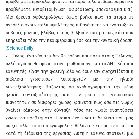
προβλήματα προκαλεί φυσικά και πάρα πολύ σοβαρά σωματικά
προβλήματα (υποβιταμίνωση, αφυδάτωση, υπονατρεμία κ.α.).
Μια έρευνα οφθαλμολόγων όμως βρήκε πως τα άτομα με
ανορεξία έχουν πολύ υψηλότερες πιθανότητες να αναπτύξουν
σοβαρές μόνιμες βλάβες στους βολβούς των ματιών, κάτι που
επηρεάζει τόσο την περιφερειακή όσο και την κεντρική όραση.
[
Science Daily
]
Τέλος, ένα νέο που δεν θα αρέσει και πολύ στους Έλληνες,
αλλά σίγουρα θα αρέσει στον πρωθυπουργό και το ΔΝΤ. Κάποιοι
ερευνητές είχαν την φαεινή ιδέα να δουν εάν συσχετίζεται η
απώλεια γνωστικών λειτουργιών με την ηλικία
συνταξιοδότησης. Βάζοντας σε σχεδιαγράμματα την μέση
ηλικία συνταξιοδότησης και τον μέσο όρο γνωστικών
ικανοτήτων σε διάφορες χώρες, φαίνεται πως όσο πιο νωρίς
βγαίνει κάποιος στην σύνταξη τόσο πιο νωρίς αναπτύσσει
γνωστικά προβλήματα. Φυσικά δεν είναι η δουλειά που μας
σώζει, αλλά το ότι ο εγκέφαλός -θέλοντας και μη- εξασκείται
κατά τη διάρκεια της εργασίας. Αυτή η έρευνα αποτελεί μια