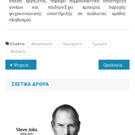
οποίες εργάζεται, παρέχει συμβουλευτική υποστήριξη
γονέων και παιδιών.Έχει εμπειρία παροχής
ψυχοκοινωνικής υποστήριξης σε ευάλωτες ομάδες
πληθυσμού.
Ετικέτα:
Απομόνωση
Πειράματα
Τιμωρία
Φυλακές
Πλοήγηση
Ψυχοϊστορικά: 10 Ιανουαρίου 1910
Ορολογία: ψυχολογική προβολή
άρθρων
ΣΧΕΤΙΚΆ ΆΡΘΡΑ