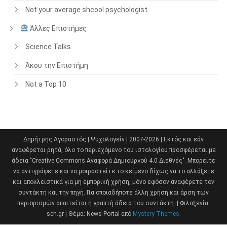
Not your average shcool psychologist
Άλλες Επιστήμες
Science Talks
Άκου την Επιστήμη
Not a Top 10
Δημήτρης Αγοραστός | Ψυχολογείν | 2007-2026 | Εκτός και εάν
αναφέρεται ρητά, όλο το περιεχόμενο του ιστολογίου προσφέρεται με
άδεια "Creative Commons Αναφορά Δημιουργού 4.0 Διεθνές". Μπορείτε
να αντιγράψετε και να μοιραστείτε το κείμενο δίχως να το αλλάξετε
και αποκλειστικά για μη εμπορική χρήση, μόνο εφόσον αναφέρετε τον
συντάκτη και την πηγή. Για οποιαδήποτε άλλη χρήση και άρση των
περιορισμών απαιτείται η γραπτή άδεια του συντάκτη. | Φιλοξενία:
sch.gr
|
Θέμα: News Portal από
Mystery Themes
.