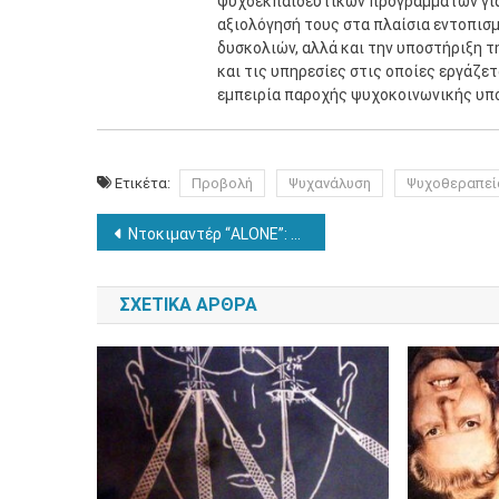
ψυχοεκπαιδευτικών προγραμμάτων για 
αξιολόγησή τους στα πλαίσια εντοπισ
δυσκολιών, αλλά και την υποστήριξη τ
και τις υπηρεσίες στις οποίες εργάζε
εμπειρία παροχής ψυχοκοινωνικής υπ
Ετικέτα:
Προβολή
Ψυχανάλυση
Ψυχοθεραπεί
Πλοήγηση
Ντοκιμαντέρ “ALONE”: Τα αποτελέσματα της πλήρους απομόνωσης
άρθρων
ΣΧΕΤΙΚΆ ΆΡΘΡΑ