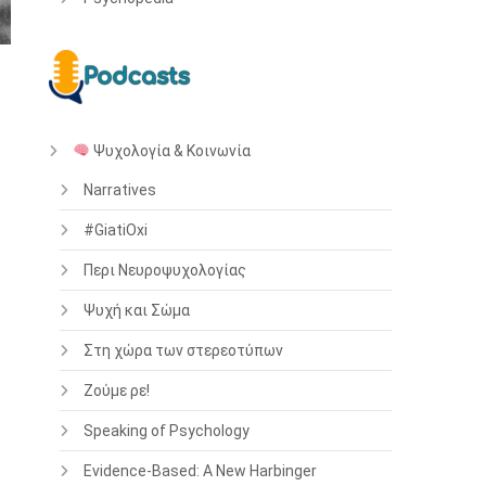
Ψυχολογία & Κοινωνία
Narratives
#GiatiOxi
Περι Νευροψυχολογίας
Ψυχή και Σώμα
Στη χώρα των στερεοτύπων
Ζούμε ρε!
Speaking of Psychology
Evidence-Based: A New Harbinger