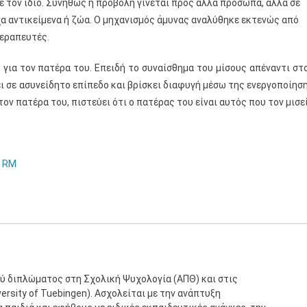
με τον ίδιο. Συνήθως η προβολή γίνεται προς άλλα πρόσωπα, αλλά σε
χα αντικείμενα ή ζώα. Ο μηχανισμός άμυνας αναλύθηκε εκτενώς από
εραπευτές.
 για τον πατέρα του. Επειδή το συναίσθημα του μίσους απέναντι στ
ι σε ασυνείδητο επίπεδο και βρίσκει διαφυγή μέσω της ενεργοποίησ
ν πατέρα του, πιστεύει ότι ο πατέρας του είναι αυτός που τον μισεί
m RM
ύ διπλώματος στη Σχολική Ψυχολογία (ΑΠΘ) και στις
rsity of Tuebingen). Ασχολείται με την ανάπτυξη