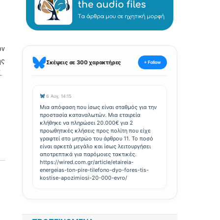
ον
ης
Σκέψεις σε 300 χαρακτήρες
+ Follow
.
6 Αυγ, 14:15
Μια απόφαση που ίσως είναι σταθμός για την
προστασία καταναλωτών. Μια εταιρεία
κλήθηκε να πληρώσει 20.000€ για 2
προωθητικές κλήσεις προς πολίτη που είχε
γραφτεί στο μητρώο του άρθρου 11. Το ποσό
είναι αρκετά μεγάλο και ίσως λειτουργήσει
αποτρεπτικά για παρόμοιες τακτικές.
https://wired.com.gr/article/etaireia-
energeias-ton-pire-tilefono-dyo-fores-tis-
kostise-apozimiosi-20-000-evro/