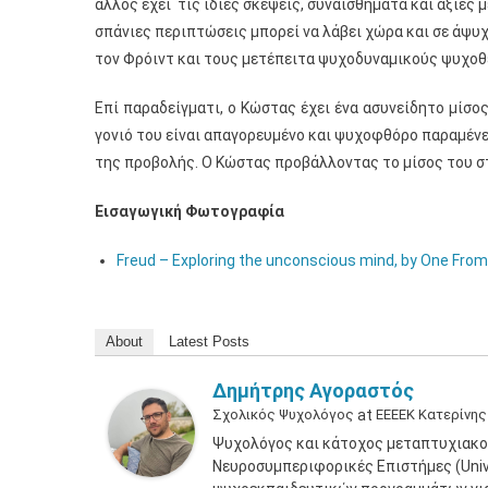
άλλος έχει τις ίδιες σκέψεις, συναισθήματα και αξίες 
σπάνιες περιπτώσεις μπορεί να λάβει χώρα και σε άψυ
τον Φρόιντ και τους μετέπειτα ψυχοδυναμικούς ψυχοθ
Επί παραδείγματι, ο Κώστας έχει ένα ασυνείδητο μίσος
γονιό του είναι απαγορευμένο και ψυχοφθόρο παραμένε
της προβολής. Ο Κώστας προβάλλοντας το μίσος του στο
Εισαγωγική Φωτογραφία
Freud – Exploring the unconscious mind, by One Fro
About
Latest Posts
Δημήτρης Αγοραστός
Σχολικός Ψυχολόγος
at
ΕΕΕΕΚ Κατερίνης
Ψυχολόγος και κάτοχος μεταπτυχιακο
Νευροσυμπεριφορικές Επιστήμες (Unive