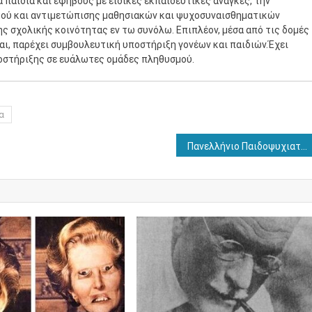
παιδιά και εφήβους με ειδικές εκπαιδευτικές ανάγκες, την
μού και αντιμετώπισης μαθησιακών και ψυχοσυναισθηματικών
ης σχολικής κοινότητας εν τω συνόλω. Επιπλέον, μέσα από τις δομές
ται, παρέχει συμβουλευτική υποστήριξη γονέων και παιδιών.Έχει
οστήριξης σε ευάλωτες ομάδες πληθυσμού.
α
Πανελλήνιο Παιδοψυχιατρικό Συνέδριο: Ψυχική οδύνη και ανθεκτικότητα σε συνθήκες κρίσης