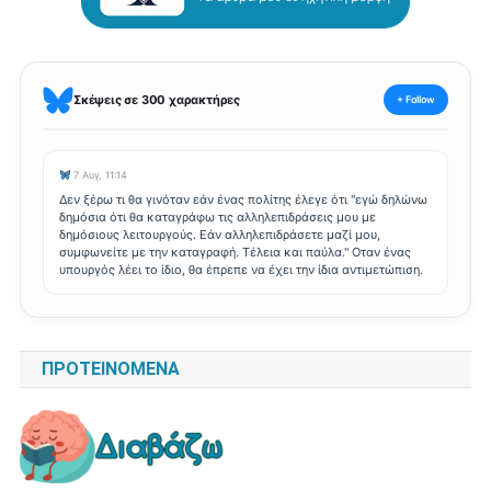
Σκέψεις σε 300 χαρακτήρες
+ Follow
7 Αυγ, 11:14
Δεν ξέρω τι θα γινόταν εάν ένας πολίτης έλεγε ότι "εγώ δηλώνω
δημόσια ότι θα καταγράφω τις αλληλεπιδράσεις μου με
δημόσιους λειτουργούς. Εάν αλληλεπιδράσετε μαζί μου,
συμφωνείτε με την καταγραφή. Τέλεια και παύλα." Οταν ένας
υπουργός λέει το ίδιο, θα έπρεπε να έχει την ίδια αντιμετώπιση.
ΠΡΟΤΕΙΝΌΜΕΝΑ