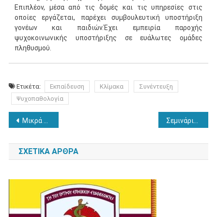
Επιπλέον, μέσα από τις δομές και τις υπηρεσίες στις
οποίες εργάζεται, παρέχει συμβουλευτική υποστήριξη
γονέων και παιδιών.Έχει εμπειρία παροχής
ψυχοκοινωνικής υποστήριξης σε ευάλωτες ομάδες
πληθυσμού.
Ετικέτα:
Εκπαίδευση
Κλίμακα
Συνέντευξη
Ψυχοπαθολογία
Πλοήγηση
Μικρά και Ενδιαφέροντα #17
Σεμινάριο για την Ψυχική Υγεία των Βρεφών
άρθρων
ΣΧΕΤΙΚΆ ΆΡΘΡΑ