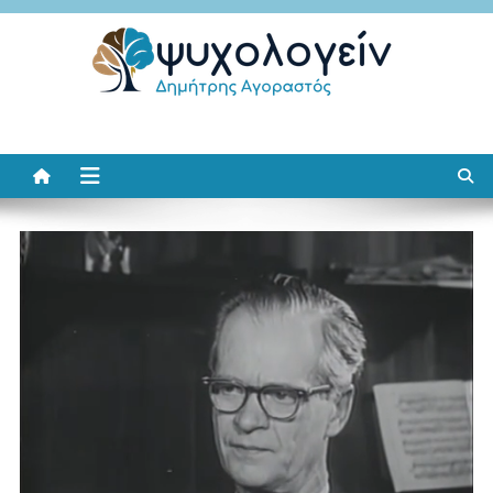
Μεταπηδήστε
στο
περιεχόμενο
Ψυχολογείν
Δημήτρης Αγοραστός