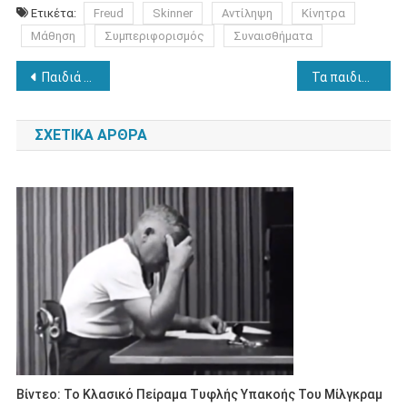
Ετικέτα:
Freud
Skinner
Αντίληψη
Κίνητρα
Μάθηση
Συμπεριφορισμός
Συναισθήματα
Πλοήγηση
Παιδιά με σύνδρομο Άσπεργκερ: τι προβλήματα αντιμετωπίζουν και πως μπορούμε να τα βοηθήσουμε
Τα παιδιά που κάνουν ελεύθερες δραστηριότητες γίνονται πιο ανεξάρτητα
άρθρων
ΣΧΕΤΙΚΆ ΆΡΘΡΑ
Βίντεο: Το Κλασικό Πείραμα Τυφλής Υπακοής Του Μίλγκραμ