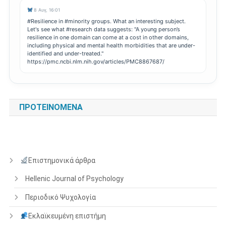
8 Αυγ, 16:01
#Resilience in #minority groups. What an interesting subject.
Let's see what #research data suggests: "A young person’s
resilience in one domain can come at a cost in other domains,
including physical and mental health morbidities that are under-
identified and under-treated."
https://pmc.ncbi.nlm.nih.gov/articles/PMC8867687/
ΠΡΟΤΕΙΝΌΜΕΝΑ
Επιστημονικά άρθρα
Hellenic Journal of Psychology
Περιοδικό Ψυχολογία
Εκλαϊκευμένη επιστήμη