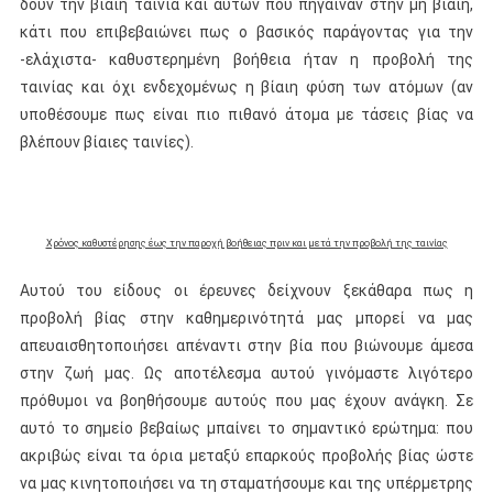
δουν την βίαιη ταινία και αυτών που πήγαιναν στην μη βίαιη,
κάτι που επιβεβαιώνει πως ο βασικός παράγοντας για την
-ελάχιστα- καθυστερημένη βοήθεια ήταν η προβολή της
ταινίας και όχι ενδεχομένως η βίαιη φύση των ατόμων (αν
υποθέσουμε πως είναι πιο πιθανό άτομα με τάσεις βίας να
βλέπουν βίαιες ταινίες).
Χρόνος καθυστέρησης έως την παροχή βοήθειας πριν και μετά την προβολή της ταινίας
Αυτού του είδους οι έρευνες δείχνουν ξεκάθαρα πως η
προβολή βίας στην καθημερινότητά μας μπορεί να μας
απευαισθητοποιήσει απέναντι στην βία που βιώνουμε άμεσα
στην ζωή μας. Ως αποτέλεσμα αυτού γινόμαστε λιγότερο
πρόθυμοι να βοηθήσουμε αυτούς που μας έχουν ανάγκη. Σε
αυτό το σημείο βεβαίως μπαίνει το σημαντικό ερώτημα: που
ακριβώς είναι τα όρια μεταξύ επαρκούς προβολής βίας ώστε
να μας κινητοποιήσει να τη σταματήσουμε και της υπέρμετρης