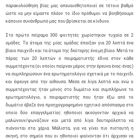
παρακολούθηση βίας μας απευαισθητοποιεί σε τέτοιο βαθμό
ώστε να μην είμαστε πλέον το ίδιο πρόθυμοι να βοηθήσουμε
κάποιον συνάνθρωπό μας που βρίσκεται σε κίνδυνο.
Στο πρώτο πείραμα 300 φοιτητές χωρίστηκαν τυχαία σε 2
ομάδες. Τα άτομα της μίας ομάδας έπαιξαν για 20 λεπτά ένα
βίαιο παιχνίδι και τα άτομα της δεύτερης ένα μη βίαιο. Μετά το
πέρας των 20 λεπτών ο πειραματιστής έδινε στον κάθε
συμμετέχοντα (οι οποίοι παίρναν μέρος στην έρευνα ένας-ένας)
να συμπληρώσουν ένα ερωτηματολόγιο σχετικά με το παιχνίδι
και έφευγε από την αίθουσα. Μέσα σε λίγα λεπτά και ενώ ο
συμμετέχοντας ήταν μόνος στο δωμάτιο και συμπλήρωνε το
ερωτηματολόγιο, ο πειραματιστής που ήταν έξω από το
δωμάτιο έβαζε ένα προηχογραφημένο ηχητικό απόσπασμα στο
οποίο δύο επαγγελματίες ηθοποιοί ακούγονταν αρχικά να
μαλώνουν/φωνάζουν και μετά από λίγα δευτερόλεπτα να
πιάνονται στα χέρια. Μάλιστα, για να γίνει πιο πιστευτή η
σκηνή, στο σημείο που οι ηθοποιοί φαίνονταν ότι άρχισαν να