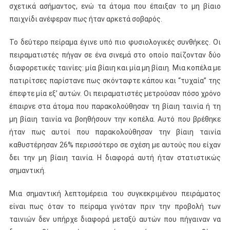
σχετικά ασήμαντος, ενώ τα άτομα που έπαιξαν το μη βίαιο
παιχνίδι ανέφεραν πως ήταν αρκετά σοβαρός.
Το δεύτερο πείραμα έγινε υπό πιο φυσιολογικές συνθήκες. Οι
πειραματιστές πήγαν σε ένα σινεμά στο οποίο παίζονταν δύο
διαφορετικές ταινίες: μία βίαιη και μία μη βίαιη. Μια κοπέλα με
πατιρίτσες παρίστανε πως σκόνταφτε κάπου και “τυχαία” της
έπεφτε μία εξ’ αυτών. Οι πειραματιστές μετρούσαν πόσο χρόνο
έπαιρνε στα άτομα που παρακολούθησαν τη βίαιη ταινία ή τη
μη βίαιη ταινία να βοηθήσουν την κοπέλα. Αυτό που βρέθηκε
ήταν πως αυτοί που παρακολούθησαν την βίαιη ταινία
καθυστέρησαν 26% περισσότερο σε σχέση με αυτούς που είχαν
δει την μη βίαιη ταινία. Η διαφορά αυτή ήταν στατιστικώς
σημαντική.
Μια σημαντική λεπτομέρεια του συγκεκριμένου πειράματος
είναι πως όταν το πείραμα γινόταν πριν την προβολή των
ταινιών δεν υπήρχε διαφορά μεταξύ αυτών που πήγαιναν να