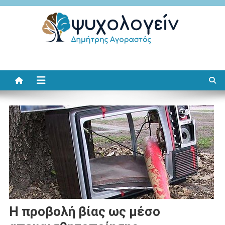
Μεταπηδήστε
στο
περιεχόμενο
Ψυχολογείν
Δημήτρης Αγοραστός
Η προβολή βίας ως μέσο