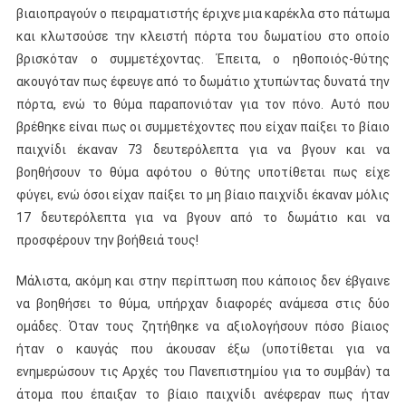
βιαιοπραγούν ο πειραματιστής έριχνε μια καρέκλα στο πάτωμα
και κλωτσούσε την κλειστή πόρτα του δωματίου στο οποίο
βρισκόταν ο συμμετέχοντας. Έπειτα, ο ηθοποιός-θύτης
ακουγόταν πως έφευγε από το δωμάτιο χτυπώντας δυνατά την
πόρτα, ενώ το θύμα παραπονιόταν για τον πόνο. Αυτό που
βρέθηκε είναι πως οι συμμετέχοντες που είχαν παίξει το βίαιο
παιχνίδι έκαναν 73 δευτερόλεπτα για να βγουν και να
βοηθήσουν το θύμα αφότου ο θύτης υποτίθεται πως είχε
φύγει, ενώ όσοι είχαν παίξει το μη βίαιο παιχνίδι έκαναν μόλις
17 δευτερόλεπτα για να βγουν από το δωμάτιο και να
προσφέρουν την βοήθειά τους!
Μάλιστα, ακόμη και στην περίπτωση που κάποιος δεν έβγαινε
να βοηθήσει το θύμα, υπήρχαν διαφορές ανάμεσα στις δύο
ομάδες. Όταν τους ζητήθηκε να αξιολογήσουν πόσο βίαιος
ήταν ο καυγάς που άκουσαν έξω (υποτίθεται για να
ενημερώσουν τις Αρχές του Πανεπιστημίου για το συμβάν) τα
άτομα που έπαιξαν το βίαιο παιχνίδι ανέφεραν πως ήταν