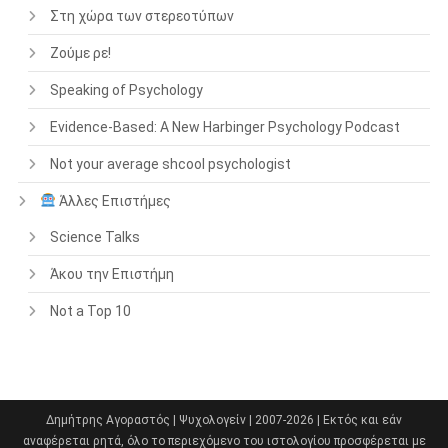
Στη χώρα των στερεοτύπων
Ζούμε ρε!
Speaking of Psychology
Evidence-Based: A New Harbinger Psychology Podcast
Not your average shcool psychologist
Άλλες Επιστήμες
Science Talks
Άκου την Επιστήμη
Not a Top 10
Δημήτρης Αγοραστός | Ψυχολογείν | 2007-2026 | Εκτός και εάν
αναφέρεται ρητά, όλο το περιεχόμενο του ιστολογίου προσφέρεται με