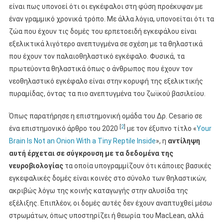
είναι πως υπονοεί ότι οι εγκέφαλοι στη φύση προέκυψαν με
έναν γραμμικό χρονικά τρόπο. Με άλλα λόγια, υπονοείται ότι τα
ζώα που έχουν τις δομές του ερπετοειδή εγκεφάλου είναι
εξελικτικά λιγότερο ανεπτυγμένα σε σχέση με τα θηλαστικά
που έχουν τον παλαιοθηλαστικό εγκέφαλο. Φυσικά, τα
πρωτεύοντα θηλαστικά όπως ο άνθρωπος που έχουν τον
νεοθηλαστικό εγκέφαλο είναι στην κορυφή της εξελικτικής
πυραμίδας, όντας τα πιο ανεπτυγμένα του ζωϊκού βασιλείου.
Όπως παρατήρησε η επιστημονική ομάδα του Δρ. Cesario σε
[
2
]
ένα επιστημονικό άρθρο του 2020
με τον έξυπνο τίτλο «
Your
Brain Is Not an Onion With a Tiny Reptile Inside
», η
αντίληψη
αυτή έρχεται σε σύγκρουση με τα δεδομένα της
νευροβιολογίας
τα οποία υπογραμμίζουν ότι κάποιες βασικές
εγκεφαλικές δομές είναι κοινές στο σύνολο των θηλαστικών,
ακριβώς λόγω της κοινής καταγωγής στην αλυσίδα της
εξέλιξης. Επιπλέον, οι δομές αυτές δεν έχουν αναπτυχθεί μέσω
στρωμάτων, όπως υποστηρίζει ή θεωρία του MacLean, αλλά