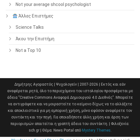
Not your average shcool psychologist
Άλλες Επιστήμες
Science Talks
Άκου την Επιστήμη
Not a Top 10
Δημήτρης Αγοραστός | Ψυχολογείν | 2007-2026 | Εκτός και εάν
αναφέρεται ρητά, όλο το περιεχόμενο του ιστολογίου προσφέρεται με
άδεια "Creative Commons Αναφορά Δημιουργού 4.0 Διεθνές". Μπορείτε
να αντιγράψετε και να μοιραστείτε το κείμενο δίχως να το αλλάξετε
και αποκλειστικά για μη εμπορική χρήση, μόνο εφόσον αναφέρετε τον
συντάκτη και την πηγή. Για οποιαδήποτε άλλη χρήση και άρση των
περιορισμών απαιτείται η γραπτή άδεια του συντάκτη. | Φιλοξενία:
sch.gr
|
Θέμα: News Portal από
Mystery Themes
.