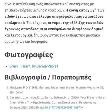
είναι η αναβάθμιση ενός υπολογιστικού συστήματος με
επιπλέον κάρτες μνήμης ή γραφικών.
Η κοινή καταγωγή των
ειδών έχει ως αποτέλεσμα οι εγκέφαλοί μας να μοιάζουν
εκπληκτικά
. Ταυτόχρονα,
οι νόμοι της εξέλιξης των ειδών
έχουν ως αποτέλεσμα οι εγκέφαλοι να διαφέρουν δομικά
και λειτουργικά
, δημιουργώντας ένα εκπληκτικό μωσαϊκό
ομοιοτήτων και διαφορών.
Φωτογραφίες
Brain – Heart, by DamianNiolet
Βιβλιογραφία / Παραπομπές
MacLean, P. D. (1964). Man and his animal brains. Modern Medicine, 32,
95–106.
[
↩
]
Cesario, J., Johnson, D. J., &amp; Eisthen, H. L. (2020). Your Brain Is Not an
Onion With a Tiny Reptile Inside. Current Directions in Psychological
Science, 29(3), 255-260.
doi:10.1177/0963721420917687
[
↩
]