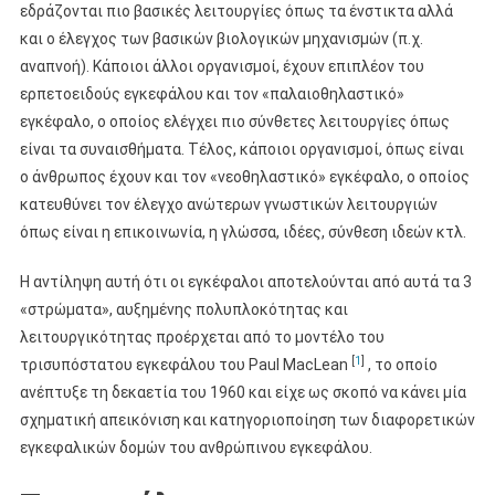
εδράζονται πιο βασικές λειτουργίες όπως τα ένστικτα αλλά
και ο έλεγχος των βασικών βιολογικών μηχανισμών (π.χ.
αναπνοή). Κάποιοι άλλοι οργανισμοί, έχουν επιπλέον του
ερπετοειδούς εγκεφάλου και τον «παλαιοθηλαστικό»
εγκέφαλο, ο οποίος ελέγχει πιο σύνθετες λειτουργίες όπως
είναι τα συναισθήματα. Τέλος, κάποιοι οργανισμοί, όπως είναι
ο άνθρωπος έχουν και τον «νεοθηλαστικό» εγκέφαλο, ο οποίος
κατευθύνει τον έλεγχο ανώτερων γνωστικών λειτουργιών
όπως είναι η επικοινωνία, η γλώσσα, ιδέες, σύνθεση ιδεών κτλ.
Η αντίληψη αυτή ότι οι εγκέφαλοι αποτελούνται από αυτά τα 3
«στρώματα», αυξημένης πολυπλοκότητας και
λειτουργικότητας προέρχεται από το μοντέλο του
[
1
]
τρισυπόστατου εγκεφάλου του Paul MacLean
, το οποίο
ανέπτυξε τη δεκαετία του 1960 και είχε ως σκοπό να κάνει μία
σχηματική απεικόνιση και κατηγοριοποίηση των διαφορετικών
εγκεφαλικών δομών του ανθρώπινου εγκεφάλου.