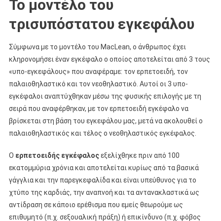
Το μοντέλο του
τρισυπόστατου εγκεφάλου
Σύμφωνα με το μοντέλο του MacLean, ο άνθρωπος έχει
κληρονομήσει έναν εγκέφαλο ο οποίος αποτελείται από 3 τους
«υπο-εγκεφάλους» που αναφέραμε: τον ερπετοειδή, τον
παλαιοθηλαστικό και τον νεοθηλαστικό. Αυτοί οι 3 υπο-
εγκέφαλοι αναπτύχθηκαν μέσω της φυσικής επιλογής με τη
σειρά που αναφέρθηκαν, με τον ερπετοειδή εγκέφαλο να
βρίσκεται στη βάση του εγκεφάλου μας, μετά να ακολουθεί ο
παλαιοθηλαστικός και τέλος ο νεοθηλαστικός εγκέφαλος.
Ο
ερπετοειδής εγκέφαλος
εξελίχθηκε πριν από 100
εκατομμύρια χρόνια και αποτελείται κυρίως από τα βασικά
γάγγλια και την παρεγκεφαλίδα και είναι υπεύθυνος για το
χτύπο της καρδιάς, την αναπνοή και τα αντανακλαστικά ως
αντίδραση σε κάποιο ερέθισμα που εμείς θεωρούμε ως
επιθυμητό (π.χ. σεξουαλική πράξη) ή επικίνδυνο (π.χ. φόβος