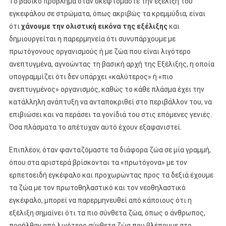
Το βασικό πρόβλημα όταν σκεφτόμαστε την εξέλιξη του
εγκεφάλου σε στρώματα, όπως ακριβώς τα κρεμμύδια, είναι
ότι
χάνουμε την ολιστική εικόνα της εξέλιξης
και
δημιουργείται η παρερμηνεία ότι συνυπάρχουμε με
πρωτόγονους οργανισμούς ή με ζώα που είναι λιγότερο
ανεπτυγμένα, αγνοώντας τη βασική αρχή της Εξέλιξης, η οποία
υπογραμμίζει ότι δεν υπάρχει «καλύτερος» ή «πιο
ανεπτυγμένος» οργανισμός, καθώς το κάθε πλάσμα έχει την
κατάλληλη ανάπτυξη να ανταποκριθεί στο περιβάλλον του, να
επιβιώσει και να περάσει τα γονίδιά του στις επόμενες γενιές.
Όσα πλάσματα το απέτυχαν αυτό έχουν εξαφανιστεί.
Επιπλέον, όταν φανταζόμαστε τα διάφορα ζώα σε μία γραμμή,
όπου στα αριστερά βρίσκονται τα «πρωτόγονα» με τον
ερπετοειδή εγκέφαλο και προχωρώντας προς τα δεξιά έχουμε
τα ζώα με τον πρωτοθηλαστικό και τον νεοθηλαστικό
εγκέφαλο, μπορεί να παρερμηνευθεί από κάποιους ότι η
εξέλιξη σημαίνει ότι τα πιο σύνθετα ζώα, όπως ο άνθρωπος,
προήλθαν από λιγότερο σύνθετα ζώα που βλέπουμε στο