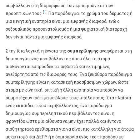
συμβάλλουν στη διαμόρφωση των εμπειριών και των
[
1
]
προοπτικών τους
. Για παράδειγμα, το χρώμα του δέρματος ή
μια κινητική αναπηρία είναι μια εμφανής διαφορά, ενώ ο
σεξουαλικός προσανατολισμός ή μια ψυχιατρική διαταραχή
δεν είναι πάντα μια εμφανής διαφορά.
Στην ίδια λογική, η έννοια της
συμπερίληψης
αναφέρεται στη
δημιουργία ενός περιβάλλοντος όπου όλα τα άτομα
αισθάνονται ευπρόσδεκτα, σεβαστά και εκτιμημένα,
ανεξάρτητα από τις διαφορές τους. Ένα ξεκάθαρο παράδειγμα
συμπερίληψης είναι η κατασκευή προσβάσιμων χώρων, ώστε
άτομα με κινητική, οπτική ή άλλη αναπηρία να μπορούν να
συμμετέχουν ισότιμα με όλους τους υπόλοιπους. Στα πλαίσια
ενός εκπαιδευτικού περιβάλλοντος, ένα παράδειγμα
δημιουργίας συμπεριληπτικού περιβάλλοντος είναι η
φροντίδα ώστε μία αίθουσα να μην έχει πολλά και έντονα
αισθητηριακά ερεθίσματα για να είναι πιο κατάλληλη για άτομα
με αυτισμό και ΔΕΠΥ ή η δημιουργία ενός τεστ προόδου με