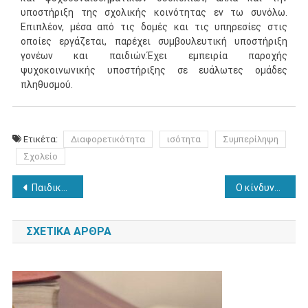
υποστήριξη της σχολικής κοινότητας εν τω συνόλω.
Επιπλέον, μέσα από τις δομές και τις υπηρεσίες στις
οποίες εργάζεται, παρέχει συμβουλευτική υποστήριξη
γονέων και παιδιών.Έχει εμπειρία παροχής
ψυχοκοινωνικής υποστήριξης σε ευάλωτες ομάδες
πληθυσμού.
Ετικέτα:
Διαφορετικότητα
ισότητα
Συμπερίληψη
Σχολείο
Πλοήγηση
Παιδική κακοποίηση: τα ελληνικά δεδομένα και οι επιπτώσεις σε σωματικό και ψυχολογικό επίπεδο
Ο κίνδυνος του ολοκληρωτισμού και η ψυχολογία της υποταγής
άρθρων
ΣΧΕΤΙΚΆ ΆΡΘΡΑ