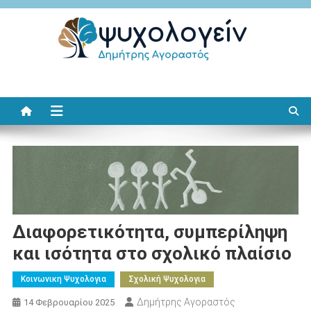
Μεταπηδήστε
στο
περιεχόμενο
Ψυχολογείν
Δημήτρης Αγοραστός
Διαφορετικότητα, συμπερίληψη
και ισότητα στο σχολικό πλαίσιο
Κοινωνικη Ψυχολογια
Σχολική Ψυχολογια
Δημήτρης Αγοραστός
14 Φεβρουαρίου 2025