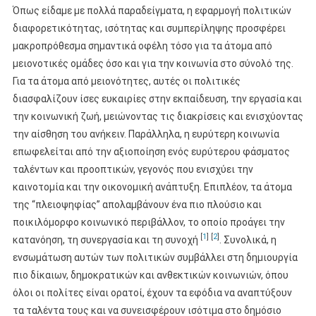
Όπως είδαμε με πολλά παραδείγματα, η εφαρμογή πολιτικών
διαφορετικότητας, ισότητας και συμπερίληψης προσφέρει
μακροπρόθεσμα σημαντικά οφέλη τόσο για τα άτομα από
μειονοτικές ομάδες όσο και για την κοινωνία στο σύνολό της.
Για τα άτομα από μειονότητες, αυτές οι πολιτικές
διασφαλίζουν ίσες ευκαιρίες στην εκπαίδευση, την εργασία και
την κοινωνική ζωή, μειώνοντας τις διακρίσεις και ενισχύοντας
την αίσθηση του ανήκειν. Παράλληλα, η ευρύτερη κοινωνία
επωφελείται από την αξιοποίηση ενός ευρύτερου φάσματος
ταλέντων και προοπτικών, γεγονός που ενισχύει την
καινοτομία και την οικονομική ανάπτυξη. Επιπλέον, τα άτομα
της “πλειοψηφίας” απολαμβάνουν ένα πιο πλούσιο και
ποικιλόμορφο κοινωνικό περιβάλλον, το οποίο προάγει την
[
1
]
[
2
]
κατανόηση, τη συνεργασία και τη συνοχή
. Συνολικά, η
ενσωμάτωση αυτών των πολιτικών συμβάλλει στη δημιουργία
πιο δίκαιων, δημοκρατικών και ανθεκτικών κοινωνιών, όπου
όλοι οι πολίτες είναι ορατοί, έχουν τα εφόδια να αναπτύξουν
τα ταλέντα τους και να συνεισφέρουν ισότιμα στο δημόσιο