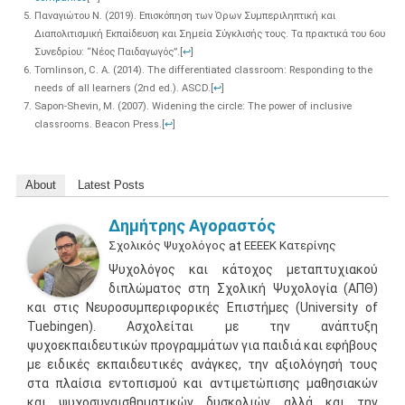
Παναγιώτου Ν. (2019). Επισκόπηση των Όρων Συμπεριληπτική και
Διαπολιτισμική Εκπαίδευση και Σημεία Σύγκλισής τους. Τα πρακτικά του 6ου
Συνεδρίου: “Νέος Παιδαγωγός”.
[
↩
]
Tomlinson, C. A. (2014). The differentiated classroom: Responding to the
needs of all learners (2nd ed.). ASCD.
[
↩
]
Sapon-Shevin, M. (2007). Widening the circle: The power of inclusive
classrooms. Beacon Press.
[
↩
]
About
Latest Posts
Δημήτρης Αγοραστός
Σχολικός Ψυχολόγος
at
ΕΕΕΕΚ Κατερίνης
Ψυχολόγος και κάτοχος μεταπτυχιακού
διπλώματος στη Σχολική Ψυχολογία (ΑΠΘ)
και στις Νευροσυμπεριφορικές Επιστήμες (University of
Tuebingen). Ασχολείται με την ανάπτυξη
ψυχοεκπαιδευτικών προγραμμάτων για παιδιά και εφήβους
με ειδικές εκπαιδευτικές ανάγκες, την αξιολόγησή τους
στα πλαίσια εντοπισμού και αντιμετώπισης μαθησιακών
και ψυχοσυναισθηματικών δυσκολιών, αλλά και την