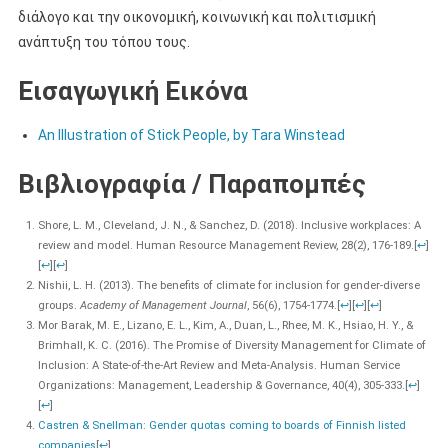
διάλογο και την οικονομική, κοινωνική και πολιτισμική
ανάπτυξη του τόπου τους.
Εισαγωγική Εικόνα
An Illustration of Stick People, by Tara Winstead
Βιβλιογραφία / Παραπομπές
Shore, L. M., Cleveland, J. N., & Sanchez, D. (2018). Inclusive workplaces: A
review and model. Human Resource Management Review, 28(2), 176-189.
[
↩
]
[
↩
]
[
↩
]
Nishii, L. H. (2013). The benefits of climate for inclusion for gender-diverse
groups.
Academy of Management Journal
, 56(6), 1754-1774.
[
↩
]
[
↩
]
[
↩
]
Mor Barak, M. E., Lizano, E. L., Kim, A., Duan, L., Rhee, M. K., Hsiao, H. Y., &
Brimhall, K. C. (2016). The Promise of Diversity Management for Climate of
Inclusion: A State-of-the-Art Review and Meta-Analysis. Human Service
Organizations: Management, Leadership & Governance, 40(4), 305-333.
[
↩
]
[
↩
]
Castren & Snellman: Gender quotas coming to boards of Finnish listed
companies
[
↩
]