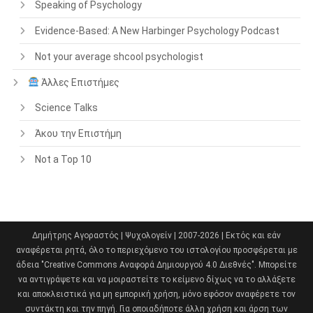
Speaking of Psychology
Evidence-Based: A New Harbinger Psychology Podcast
Not your average shcool psychologist
Άλλες Επιστήμες
Science Talks
Άκου την Επιστήμη
Not a Top 10
Δημήτρης Αγοραστός | Ψυχολογείν | 2007-2026 | Εκτός και εάν
αναφέρεται ρητά, όλο το περιεχόμενο του ιστολογίου προσφέρεται με
άδεια "Creative Commons Αναφορά Δημιουργού 4.0 Διεθνές". Μπορείτε
να αντιγράψετε και να μοιραστείτε το κείμενο δίχως να το αλλάξετε
και αποκλειστικά για μη εμπορική χρήση, μόνο εφόσον αναφέρετε τον
συντάκτη και την πηγή. Για οποιαδήποτε άλλη χρήση και άρση των