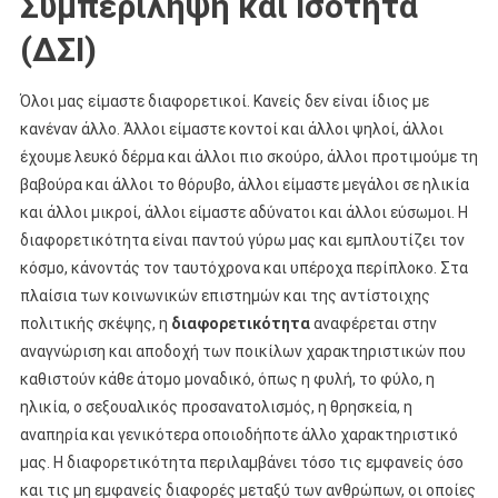
Συμπερίληψη και Ισότητα
(ΔΣΙ)
Όλοι μας είμαστε διαφορετικοί. Κανείς δεν είναι ίδιος με
κανέναν άλλο. Άλλοι είμαστε κοντοί και άλλοι ψηλοί, άλλοι
έχουμε λευκό δέρμα και άλλοι πιο σκούρο, άλλοι προτιμούμε τη
βαβούρα και άλλοι το θόρυβο, άλλοι είμαστε μεγάλοι σε ηλικία
και άλλοι μικροί, άλλοι είμαστε αδύνατοι και άλλοι εύσωμοι. Η
διαφορετικότητα είναι παντού γύρω μας και εμπλουτίζει τον
κόσμο, κάνοντάς τον ταυτόχρονα και υπέροχα περίπλοκο. Στα
πλαίσια των κοινωνικών επιστημών και της αντίστοιχης
πολιτικής σκέψης, η
διαφορετικότητα
αναφέρεται στην
αναγνώριση και αποδοχή των ποικίλων χαρακτηριστικών που
καθιστούν κάθε άτομο μοναδικό, όπως η φυλή, το φύλο, η
ηλικία, ο σεξουαλικός προσανατολισμός, η θρησκεία, η
αναπηρία και γενικότερα οποιοδήποτε άλλο χαρακτηριστικό
μας. Η διαφορετικότητα περιλαμβάνει τόσο τις εμφανείς όσο
και τις μη εμφανείς διαφορές μεταξύ των ανθρώπων, οι οποίες