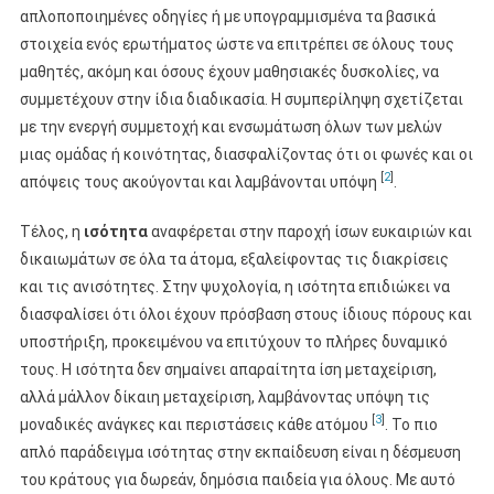
απλοποποιημένες οδηγίες ή με υπογραμμισμένα τα βασικά
στοιχεία ενός ερωτήματος ώστε να επιτρέπει σε όλους τους
μαθητές, ακόμη και όσους έχουν μαθησιακές δυσκολίες, να
συμμετέχουν στην ίδια διαδικασία. Η συμπερίληψη σχετίζεται
με την ενεργή συμμετοχή και ενσωμάτωση όλων των μελών
μιας ομάδας ή κοινότητας, διασφαλίζοντας ότι οι φωνές και οι
[
2
]
απόψεις τους ακούγονται και λαμβάνονται υπόψη
.
Τέλος, η
ισότητα
αναφέρεται στην παροχή ίσων ευκαιριών και
δικαιωμάτων σε όλα τα άτομα, εξαλείφοντας τις διακρίσεις
και τις ανισότητες. Στην ψυχολογία, η ισότητα επιδιώκει να
διασφαλίσει ότι όλοι έχουν πρόσβαση στους ίδιους πόρους και
υποστήριξη, προκειμένου να επιτύχουν το πλήρες δυναμικό
τους. Η ισότητα δεν σημαίνει απαραίτητα ίση μεταχείριση,
αλλά μάλλον δίκαιη μεταχείριση, λαμβάνοντας υπόψη τις
[
3
]
μοναδικές ανάγκες και περιστάσεις κάθε ατόμου
. Το πιο
απλό παράδειγμα ισότητας στην εκπαίδευση είναι η δέσμευση
του κράτους για δωρεάν, δημόσια παιδεία για όλους. Με αυτό