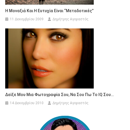
Η Μοναξιά Και Η Ευτυχία Είναι “μεταδοτικές”
11 Δεκεμβρίου 2009
Δημήτρης Αγοραστός
Δείξε Μου Μια Φωτογραφία Σου, Να Σου Πω Το IQ Σου…
14 Δεκεμβρίου 2010
Δημήτρης Αγοραστός