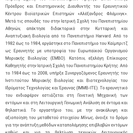
Πρόεδρος και Επιστημονικός Διευθυντής του Ερευνητικού
Κέντρου Βιοϊατρικών Επιστημών «Αλέξανδρος Φλέμινγκ».
Μετά τις σπουδές του στην Ιατρική Σχολή του Πανεπιστημίου
Αθηνών, απέκτησε διδακτορικό στην Κυτταρική και
Αναπτυξιακή Βιολογία από το Πανεπιστήμιο Harvard. Από το
1982 έως το 1984, εργάστηκε στο Πανεπιστήμιο του Καίμπριτζ
ως Ερευνητής με υποτροφία του Ευρωπαϊκού Οργανισμού
Μοριακής Βιολογίας (ΕΜΒΟ). Κατόπιν, εξελέγη Επίκουρος
Καθηγητής στην Ιατρική Σχολή του Πανεπιστημίου Κρήτης. Από
το 1984 έως το 2008, υπήρξε Συνεργαζόμενος Ερευνητής του
Ινστιτούτου Μοριακής Βιολογίας και Βιοτεχνολογίας του
Ιδρύματος Τεχνολογίας και Έρευνας (ΙΜΜΒ-ΙΤΕ). Το ερευνητικό
του ενδιαφέρον εστιάζεται στη Γενετική Μηχανική των
εντόμων και στη Λειτουργική Γενωμική Ανάλυση σε έντομα και
θηλαστικά. Το εργαστήριο του, με την ανακάλυψη και
αξιοποίηση του μεταθετού στοιχείου
Μίνως
, άνοιξε το δρόμο
για την ανάπτυξη μεθόδων καταπολέμησης επιβλαβών εντόμων
καθώς και για τη βελτίωση τεχνικών Λειτουργικής