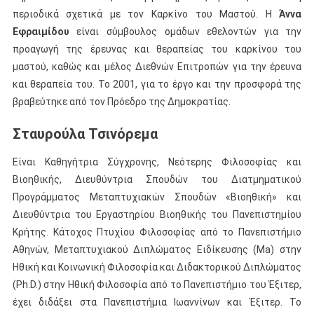
περιοδικά σχετικά με τον Καρκίνο του Μαστού. Η
Άννα
Εφραιμίδου
είναι σύμβουλος ομάδων εθελοντών για την
προαγωγή της έρευνας και θεραπείας του καρκίνου του
μαστού, καθώς και μέλος Διεθνών Επιτροπών για την έρευνα
και θεραπεία του. Το 2001, για το έργο και την προσφορά της
βραβεύτηκε από τον Πρόεδρο της Δημοκρατίας.
Σταυρούλα Τσινόρεμα
Είναι Καθηγήτρια Σύγχρονης, Νεότερης Φιλοσοφίας και
Βιοηθικής, Διευθύντρια Σπουδών του Διατμηματικού
Προγράμματος Μεταπτυχιακών Σπουδών «Βιοηθική» και
Διευθύντρια του Εργαστηρίου Βιοηθικής του Πανεπιστημίου
Κρήτης. Κάτοχος Πτυχίου Φιλοσοφίας από το Πανεπιστήμιο
Αθηνών, Μεταπτυχιακού Διπλώματος Ειδίκευσης (Ma) στην
Ηθική και Κοινωνική Φιλοσοφία και Διδακτορικού Διπλώματος
(Ph.D.) στην Ηθική Φιλοσοφία από το Πανεπιστήμιο του Έξιτερ,
έχει διδάξει στα Πανεπιστήμια Ιωαννίνων και Έξιτερ. Το