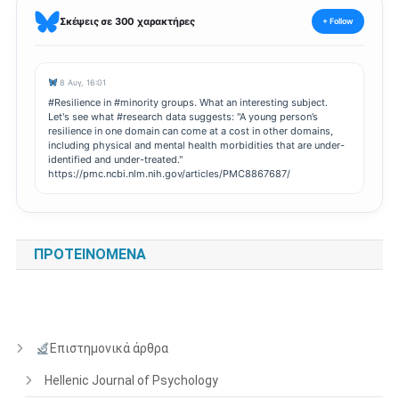
Σκέψεις σε 300 χαρακτήρες
+ Follow
8 Αυγ, 16:01
#Resilience in #minority groups. What an interesting subject.
Let's see what #research data suggests: "A young person’s
resilience in one domain can come at a cost in other domains,
including physical and mental health morbidities that are under-
identified and under-treated."
https://pmc.ncbi.nlm.nih.gov/articles/PMC8867687/
ΠΡΟΤΕΙΝΌΜΕΝΑ
Επιστημονικά άρθρα
Hellenic Journal of Psychology