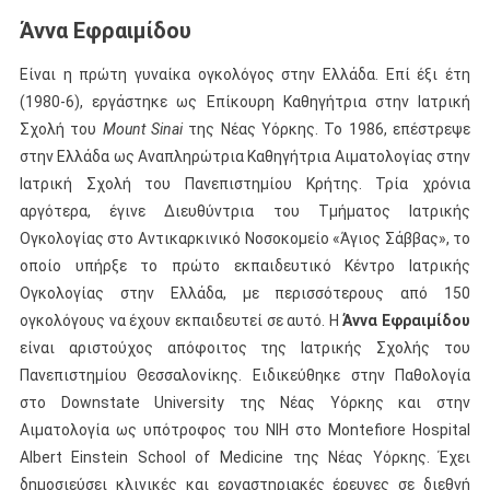
Άννα Εφραιμίδου
Είναι η πρώτη γυναίκα ογκολόγος στην Ελλάδα. Επί έξι έτη
(1980-6), εργάστηκε ως Επίκουρη Καθηγήτρια στην Ιατρική
Σχολή του
Mount
Sinai
της Νέας Υόρκης. Το 1986, επέστρεψε
στην Ελλάδα ως Αναπληρώτρια Καθηγήτρια Αιματολογίας στην
Ιατρική Σχολή του Πανεπιστημίου Κρήτης. Τρία χρόνια
αργότερα, έγινε Διευθύντρια του Τμήματος Ιατρικής
Ογκολογίας στο Αντικαρκινικό Νοσοκομείο «Άγιος Σάββας», το
οποίο υπήρξε το πρώτο εκπαιδευτικό Κέντρο Ιατρικής
Ογκολογίας στην Ελλάδα, με περισσότερους από 150
ογκολόγους να έχουν εκπαιδευτεί σε αυτό. Η
Άννα Εφραιμίδου
είναι αριστούχος απόφοιτος της Ιατρικής Σχολής του
Πανεπιστημίου Θεσσαλονίκης. Ειδικεύθηκε στην Παθολογία
στο Downstate University της Νέας Υόρκης και στην
Αιματολογία ως υπότροφος του ΝΙΗ στο Montefiore Hospital
Albert Einstein School of Medicine της Νέας Υόρκης. Έχει
δημοσιεύσει κλινικές και εργαστηριακές έρευνες σε διεθνή