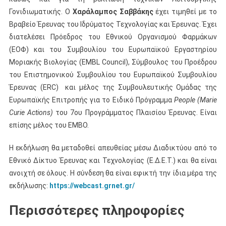
Γονιδιωματικής. Ο
Χαράλαμπος Σαββάκης
έχει τιμηθεί με το
Βραβείο Έρευνας του Ιδρύματος Τεχνολογίας και Έρευνας. Έχει
διατελέσει Πρόεδρος του Εθνικού Οργανισμού Φαρμάκων
(EOΦ) και του Συμβουλίου του Ευρωπαϊκού Εργαστηρίου
Μοριακής Βιολογίας (ΕΜΒL Council), Σύμβουλος του Προέδρου
του Επιστημονικού Συμβουλίου του Ευρωπαϊκού Συμβουλίου
Έρευνας (ERC) και μέλος της Συμβουλευτικής Ομάδας της
Ευρωπαϊκής Επιτροπής για το Ειδικό Πρόγραμμα
People
(
Marie
Curie
Actions
)
του 7ου Προγράμματος Πλαισίου Έρευνας. Είναι
επίσης μέλος του ΕΜΒΟ.
Η εκδήλωση θα μεταδοθεί απευθείας μέσω Διαδικτύου από το
Εθνικό Δίκτυο Έρευνας και Τεχνολογίας (Ε.Δ.Ε.Τ.) και θα είναι
ανοιχτή σε όλους. Η σύνδεση θα είναι εφικτή την ίδια μέρα της
εκδήλωσης:
https://webcast.grnet.gr/
Περισσότερες πληροφορίες