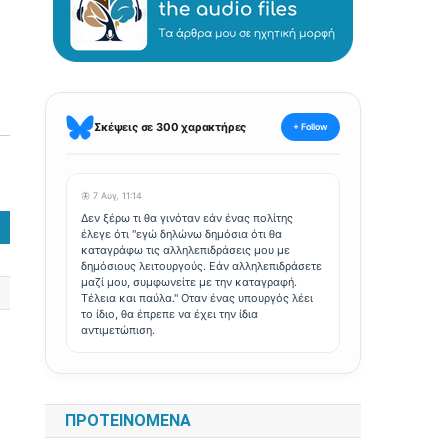
Σκέψεις σε 300 χαρακτήρες
+ Follow
🦋 7 Αυγ, 11:14
Δεν ξέρω τι θα γινόταν εάν ένας πολίτης
έλεγε ότι "εγώ δηλώνω δημόσια ότι θα
καταγράφω τις αλληλεπιδράσεις μου με
δημόσιους λειτουργούς. Εάν αλληλεπιδράσετε
μαζί μου, συμφωνείτε με την καταγραφή.
Τέλεια και παύλα." Οταν ένας υπουργός λέει
το ίδιο, θα έπρεπε να έχει την ίδια
αντιμετώπιση.
ΠΡΟΤΕΙΝΌΜΕΝΑ