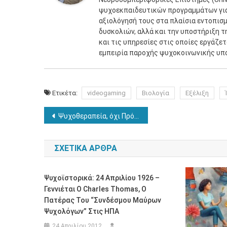
ψυχοεκπαιδευτικών προγραμμάτων για 
αξιολόγησή τους στα πλαίσια εντοπισ
δυσκολιών, αλλά και την υποστήριξη τ
και τις υπηρεσίες στις οποίες εργάζε
εμπειρία παροχής ψυχοκοινωνικής υπ
Ετικέτα:
videogaming
Βιολογία
Εξέλιξη
Πλοήγηση
Ψυχοθεραπεία, όχι Πρόζακ
άρθρων
ΣΧΕΤΙΚΆ ΆΡΘΡΑ
Ψυχοϊστορικά: 24 Απριλίου 1926 –
Γεννιέται Ο Charles Thomas, Ο
Πατέρας Του “Συνδέσμου Μαύρων
Ψυχολόγων” Στις ΗΠΑ
24 Απριλίου 2012