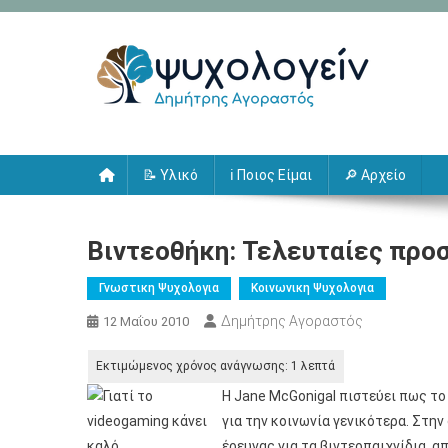
Μεταπηδήστε
στο
περιεχόμενο
Ψυχολογείν
Δημήτρης Αγοραστός
📝 Υλικό
ℹ️ Ποιος Είμαι
🔎 Αρχείο
Βιντεοθήκη: Τελευταίες προ
Γνωστικη Ψυχολογια
Κοινωνικη Ψυχολογια
Δημήτρης Αγοραστός
12 Μαΐου 2010
Η Jane McGonigal πιστεύει πως το 
για την κοινωνία γενικότερα. Στη
έρευνας για τα βιντεοπαιχνίδια, 