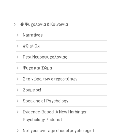
🧠 Ψυχολογία & Κοινωνία
Narratives
#GiatiOxi
Περι Νευροψυχολογίας
Ψυχή και Σώμα
Στη χώρα των στερεοτύπων
Ζούμε ρε!
Speaking of Psychology
Evidence-Based: A New Harbinger
Psychology Podcast
Not your average shcool psychologist