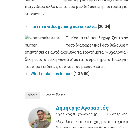
παιχνιδιού αλλά και τα όσα μας διδάσκει η… ιστορία γι
κοινωνιών.
Γιατί το videogaming κάνει καλό…
[20:04]
Τι είναι αυτό που ξεχωρίζει το 
τόσο διαφορετικοί όσο θέλουμε 
απαντήσει σε αυτά ακριβώς τα ερωτήματα. Ψυχολογία, 
δική τους οπτική γωνία σ’ αυτά τα ερωτήματα. Η αφήγη
τόσο των ειδικών, όσο και του μέσου θεατή.
What makes us human
[1:36:00]
About
Latest Posts
Δημήτρης Αγοραστός
Σχολικός Ψυχολόγος
at
ΕΕΕΕΚ Κατερίνης
Ψυχολόγος και κάτοχος μεταπτυχιακο
Νευροσυμπεριφορικές Επιστήμες (Unive