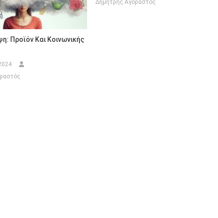
Δημήτρης Αγοραστός
η: Προϊόν Και Κοινωνικής
2024
οραστός