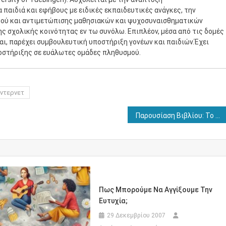
παιδιά και εφήβους με ειδικές εκπαιδευτικές ανάγκες, την
μού και αντιμετώπισης μαθησιακών και ψυχοσυναισθηματικών
ης σχολικής κοινότητας εν τω συνόλω. Επιπλέον, μέσα από τις δομές
ται, παρέχει συμβουλευτική υποστήριξη γονέων και παιδιών.Έχει
οστήριξης σε ευάλωτες ομάδες πληθυσμού.
Ίντερνετ
Παρουσίαση Βιβλίου: Το φαινόμενο του Λούσιφερ
Πως Μπορούμε Να Αγγίξουμε Την
Ευτυχία;
29 Δεκεμβρίου 2007