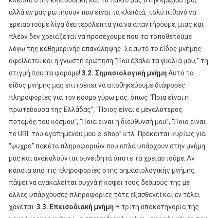
αλλά αν μας ρωτήσουν που είναι τα κλειδιά, πολύ πιθανό να
χρειαστούμε λίγα δευτερόλεπτα για να απαντήσουμε, μιας και
πλέον δεν χρειάζεται να προσέχουμε που τα τοποθετούμε
λόγω της καθημερινής επανάληψης. Σε αυτό το είδος μνήμης
οφείλεται και η γνωστή ερώτηση “Που έβαλα τα γυαλιά μου;” τη
στιγμή που τα φοράμε!
3.2. Σημασιολογική μνήμη
Αυτό το
είδος μνήμης μας επιτρέπει να αποθηκεύουμε διάφορες
πληροφορίες για τον κόσμο γύρω μας, όπως “Ποια είναι η
πρωτεύουσα της Ελλάδας”, “Ποιος είναι ο μεγαλύτερος
ποταμός του κόσμου”, “Ποια είναι η διεύθυνσή μου”, “Ποιο είναι
το URL του αγαπημένου μου e-shop” κτλ. Πρόκειται κυρίως για
“ψυχρά” πακέτα πληροφοριών που απλά υπάρχουν στην μνήμη
μας και ανακαλούνται συνειδητά όποτε τα χρειαστούμε. Αν
κάποια από τις πληροφορίες στης σημασιολογικής μνήμης
πάψει να ανακαλείται συχνά ή κόψει τους δεσμούς της με
άλλες υπάρχουσες πληροφορίες τότε εξασθενεί και εν τέλει
χάνεται.
3.3. Επεισοδιακή μνήμη
Η τρίτη υποκατηγορία της