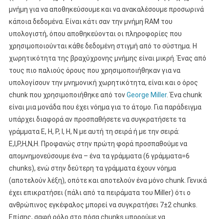
μνήμη για να αποθηκεύσουμε και να ανακαλέσουμε προσωρινά
κάποια δεδομένα. Είναι κάτι σαν την μνήμη RAM του
υπολογιστή, όπου αποθηκεύονται οι πληροφορίες που
χρησιμοποιούνται κάθε δεδομένη στιγμή από το σύστημα. Η
χωρητικότητα της βραχύχρονης μνήμης είναι μικρή. Ένας από
τους πιο παλιούς όρους που χρησιμοποιήθηκαν για να
υπολογίσουν την μνημονική χωρητικότητα, είναι και ο όρος
chunk που χρησιμοποιήθηκε από τον
George Miller
. Ένα chunk
είναι μια μονάδα που έχει νόημα για το άτομο. Για παράδειγμα
υπάρχει διαφορά αν προσπαθήσετε να συγκρατήσετε τα
γράμματα Ε, Η, Ρ, Ι, Η, Ν με αυτή τη σειρά ή με την σειρά:
Ε,Ι,Ρ,Η,Ν,Η. Προφανώς στην πρώτη φορά προσπαθούμε να
απομνημονεύσουμε ένα – ένα τα γράμματα (6 γράμματα=6
chunks), ενώ στην δεύτερη τα γράμματα έχουν νόημα
(αποτελούν λέξη), οπότε και αποτελούν ένα μόνο chunk. Γενικά
έχει επικρατήσει (πάλι από τα πειράματα του Miller) ότι ο
ανθρώπινος εγκέφαλος μπορεί να συγκρατήσει 7±2 chunks.
Επίσης, σαφή ρόλο στο πόσα chunks μπορούμε να