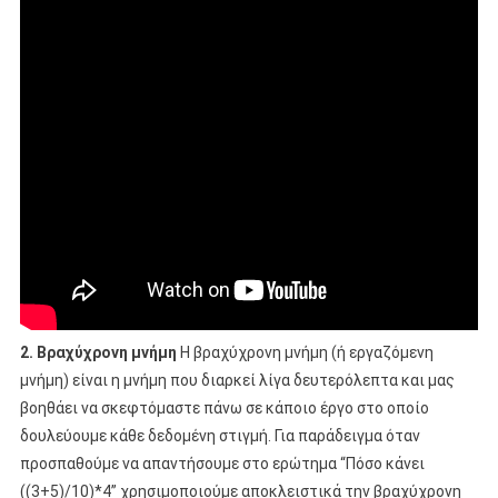
2. Βραχύχρονη μνήμη
Η βραχύχρονη μνήμη (ή εργαζόμενη
μνήμη) είναι η μνήμη που διαρκεί λίγα δευτερόλεπτα και μας
βοηθάει να σκεφτόμαστε πάνω σε κάποιο έργο στο οποίο
δουλεύουμε κάθε δεδομένη στιγμή. Για παράδειγμα όταν
προσπαθούμε να απαντήσουμε στο ερώτημα “Πόσο κάνει
((3+5)/10)*4” χρησιμοποιούμε αποκλειστικά την βραχύχρονη