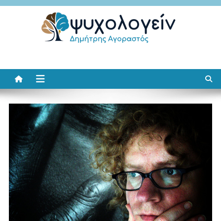
Μεταπηδήστε
στο
περιεχόμενο
Ψυχολογείν
Δημήτρης Αγοραστός