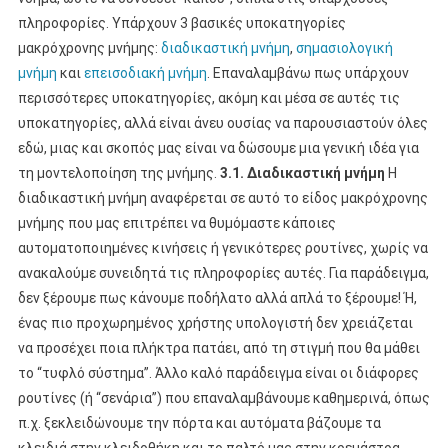
πληροφορίες. Υπάρχουν 3 βασικές υποκατηγορίες
μακρόχρονης μνήμης:
διαδικαστική μνήμη
,
σημασιολογική
μνήμη
και
επεισοδιακή μνήμη
. Επαναλαμβάνω πως υπάρχουν
περισσότερες υποκατηγορίες, ακόμη και μέσα σε αυτές τις
υποκατηγορίες, αλλά είναι άνευ ουσίας να παρουσιαστούν όλες
εδώ, μιας και σκοπός μας είναι να δώσουμε μια γενική ιδέα για
τη μοντελοποίηση της μνήμης.
3.1. Διαδικαστική μνήμη
Η
διαδικαστική μνήμη αναφέρεται σε αυτό το είδος μακρόχρονης
μνήμης που μας επιτρέπει να θυμόμαστε κάποιες
αυτοματοποιημένες κινήσεις ή γενικότερες ρουτίνες, χωρίς να
ανακαλούμε συνειδητά τις πληροφορίες αυτές. Για παράδειγμα,
δεν ξέρουμε πως κάνουμε ποδήλατο αλλά απλά το ξέρουμε! Ή,
ένας πιο προχωρημένος χρήστης υπολογιστή δεν χρειάζεται
να προσέχει ποια πλήκτρα πατάει, από τη στιγμή που θα μάθει
το “τυφλό σύστημα”. Άλλο καλό παράδειγμα είναι οι διάφορες
ρουτίνες (ή “σενάρια”) που επαναλαμβάνουμε καθημερινά, όπως
π.χ. ξεκλειδώνουμε την πόρτα και αυτόματα βάζουμε τα
κλειδιά στην κλειδοθήκη και το παλτό μας στην κρεμάστρα,