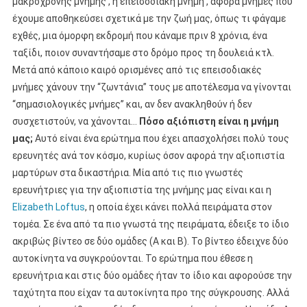
μακρόχρονης μνήμης , η επεισοδιακή μνήμη , αφορά μνήμες που
έχουμε αποθηκεύσει σχετικά με την ζωή μας, όπως τι φάγαμε
εχθές, μια όμορφη εκδρομή που κάναμε πριν 8 χρόνια, ένα
ταξίδι, ποιον συναντήσαμε στο δρόμο προς τη δουλειά κτλ.
Μετά από κάποιο καιρό ορισμένες από τις επεισοδιακές
μνήμες χάνουν την “ζωντάνια” τους με αποτέλεσμα να γίνονται
“σημασιολογικές μνήμες” και, αν δεν ανακληθούν ή δεν
συσχετιστούν, να χάνονται…
Πόσο αξιόπιστη είναι η μνήμη
μας;
Αυτό είναι ένα ερώτημα που έχει απασχολήσει πολύ τους
ερευνητές ανά τον κόσμο, κυρίως όσον αφορά την αξιοπιστία
μαρτύρων στα δικαστήρια. Μία από τις πιο γνωστές
ερευνήτριες για την αξιοπιστία της μνήμης μας είναι και η
Elizabeth Loftus
, η οποία έχει κάνει πολλά πειράματα στον
τομέα. Σε ένα από τα πιο γνωστά της πειράματα, έδειξε το ίδιο
ακριβώς βίντεο σε δύο ομάδες (Α και Β). Το βίντεο έδειχνε δύο
αυτοκίνητα να συγκρούονται. Το ερώτημα που έθεσε η
ερευνήτρια και στις δύο ομάδες ήταν το ίδιο και αφορούσε την
ταχύτητα που είχαν τα αυτοκίνητα προ της σύγκρουσης. Αλλά