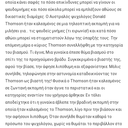
οποία κάνει σαφές το πόσο επικίνδυνες μπορεί να γίνουν οι
ψευδομνήμες και πόσο εύκολα μπορεί να εμπλέξουν αθώους σε
δικαστικές διαμάχες. Ο Αυστραλός ψυχολόγος Donald
Thomson ήταν καλεσμένος σε μια τηλεοπτική εκπομπή για να
μιλήσει για… τις ψευδείς μνήμες (τι ειρωνία!) και κατά πόσο
αθώοι μπορεί να στιγματιστούν λόγω της ύπαρξής τους. Την
επόμενη μέρα ο κύριος Thomson συνελλήφθη με την κατηγορία
του βιασμού. Τι έγινε; Μια γυναίκα έπεσε θύμα βιασμού στο
σπίτι της το προηγούμενο βράδυ. Συγκεκριμένα ο βιαστής της,
αφού την βίασε, την άφησε λιπόθυμη και εξαφανίστηκε. Μόλις
συνήλθε, τηλεφώνησε στην αστυνομία καταδεικνύοντας τον
Thomson ως βιαστή της! Φυσικά ο Thomson ήταν καλεσμένος
σε ζωντανή εκπομπή όταν έγινε το περιστατικό και οι
κατηγορίες εναντίον του γρήγορα άρθηκαν. Εν τέλει
αποδείχτηκε ότι η γυναίκα έβλεπε την βραδινή εκπομπή στην
οποία ήταν καλεσμένος το Thomson, λίγο πριν την βιάσουν και
την αφήσουν λιπόθυμη. Όταν συνήλθε θυμόταν καθαρά το
πρόσωπο του ψυχολόγου, χωρίς να θυμάται το περιβάλλον στο