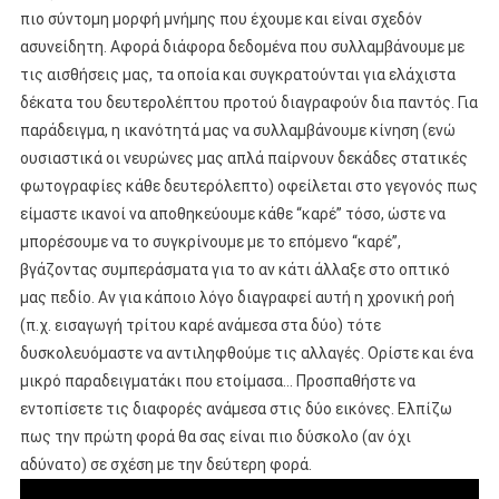
πιο σύντομη μορφή μνήμης που έχουμε και είναι σχεδόν
ασυνείδητη. Αφορά διάφορα δεδομένα που συλλαμβάνουμε με
τις αισθήσεις μας, τα οποία και συγκρατούνται για ελάχιστα
δέκατα του δευτερολέπτου προτού διαγραφούν δια παντός. Για
παράδειγμα, η ικανότητά μας να συλλαμβάνουμε κίνηση (ενώ
ουσιαστικά οι νευρώνες μας απλά παίρνουν δεκάδες στατικές
φωτογραφίες κάθε δευτερόλεπτο) οφείλεται στο γεγονός πως
είμαστε ικανοί να αποθηκεύουμε κάθε “καρέ” τόσο, ώστε να
μπορέσουμε να το συγκρίνουμε με το επόμενο “καρέ”,
βγάζοντας συμπεράσματα για το αν κάτι άλλαξε στο οπτικό
μας πεδίο. Αν για κάποιο λόγο διαγραφεί αυτή η χρονική ροή
(π.χ. εισαγωγή τρίτου καρέ ανάμεσα στα δύο) τότε
δυσκολευόμαστε να αντιληφθούμε τις αλλαγές. Ορίστε και ένα
μικρό παραδειγματάκι που ετοίμασα… Προσπαθήστε να
εντοπίσετε τις διαφορές ανάμεσα στις δύο εικόνες. Ελπίζω
πως την πρώτη φορά θα σας είναι πιο δύσκολο (αν όχι
αδύνατο) σε σχέση με την δεύτερη φορά.