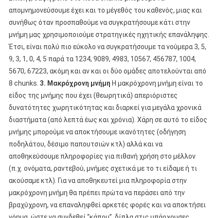
απομνημονεύσουμε έχει και το μέγεθός του καθενός, μιας και
συνήθως όταν προσπαθούμε να συγκρατήσουμε κάτι στην
μνήμη μας χρησιμοποιούμε στρατηγικές ηχητικής επανάληψης.
Έτσι, είναι πολύ πιο εύκολο να συγκρατήσουμε τα νούμερα 3, 5,
9, 3, 1, 0, 4, 5 παρά τα 1234, 9089, 4983, 10567, 456787, 1004,
5670, 67223, ακόμη και αν και οι δύο ομάδες αποτελούνται από
8 chunks.
3. Μακρόχρονη μνήμη
Η μακρόχρονη μνήμη είναι το
είδος της μνήμης που έχει (θεωρητικά) απεριόριστες
δυνατότητες χωρητικότητας και διαρκεί για μεγάλα χρονικά
διαστήματα (από λεπτά έως και χρόνια). Χάρη σε αυτό το είδος
μνήμης μπορούμε να αποκτήσουμε ικανότητες (οδήγηση
ποδηλάτου, δέσιμο παπουτσιών κτλ) αλλά και να
αποθηκεύσουμε πληροφορίες για πιθανή χρήση στο μέλλον
(π.χ. ονόματα, ραντεβού, μνήμες σχετικά με το τι είδαμε ή τι
ακούσαμε κτλ). Για να αποθηκευτεί μια πληροφορία στην
μακρόχρονη μνήμη θα πρέπει πρώτα να περάσει από την
βραχύχρονη, να επαναληφθεί αρκετές φορές και να αποκτήσει
νόημα, ώστε να συνδεθεί “κάπου”, δίπλα στις υπάρχουσες