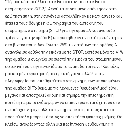
“Πέρασε κάποιο άλλο αυτοκίνητο όταν το αυτοκίνητο
σταμάτησε στο
STOP
;”. Αφού τα υποκείμενα απάντησαν στην
ερώτηση αυτή, στην συνέχεια ασχολήθηκαν με κάτι άσχετο και
έπειτα τους δόθηκε η φωτογραφία του αυτοκινήτου
σταματημένο στο σήμα (STOP για την ομάδα Α και ανάποδο
τρίγωνο για την ομάδα Β) και ρωτήθηκαν αν αυτή η εικόνα ήταν
στο βίντεο που είδαν. Ενώ το 75% των ατόμων της ομάδας Α
αναγνώρισε ορθώς την εικόνα με το STOP, ωστόσο μόνο το 41%
της ομάδας Β αναγνώρισε σωστά την εικόνα του σταματημένου
αυτοκινήτου στην πινακίδα με το ανάποδο τρίγωνο! Και πάλι,
μια και μόνο ερώτηση ήταν αρκετή για να αλλάξει την
πληροφορία που αποθηκεύτηκε στην μνήμη των υποκειμένων
της ομάδας Β! Το θέμα με τις λεγόμενες “ψευδομνήμες” είναι
μεγάλο και απασχολεί ακόμη και σήμερα την επιστημονική
κοινότητα, με το ενδιαφέρον να επικεντρώνεται όχι τόσο στο
αν υπάρχουν ή όχι, αλλά στην σημαντικότητά τους και στο
πόσο εύκολα μπορεί κάποιος να αποκτήσει ψευδείς μνήμες. Θα
κλείσω αναφέροντας άλλη μια περίπτωση ψευδομνήμης η