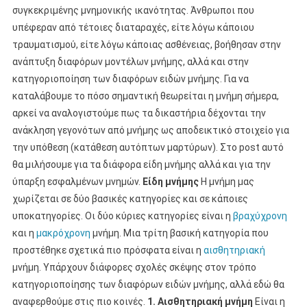
συγκεκριμένης μνημονικής ικανότητας. Άνθρωποι που
υπέφεραν από τέτοιες διαταραχές, είτε λόγω κάποιου
τραυματισμού, είτε λόγω κάποιας ασθένειας, βοήθησαν στην
ανάπτυξη διαφόρων μοντέλων μνήμης, αλλά και στην
κατηγοριοποίηση των διαφόρων ειδών μνήμης. Για να
καταλάβουμε το πόσο σημαντική θεωρείται η μνήμη σήμερα,
αρκεί να αναλογιστούμε πως τα δικαστήρια δέχονται την
ανάκληση γεγονότων από μνήμης ως αποδεικτικό στοιχείο για
την υπόθεση (κατάθεση αυτόπτων μαρτύρων). Στο post αυτό
θα μιλήσουμε για τα διάφορα είδη μνήμης αλλά και για την
ύπαρξη εσφαλμένων μνημών.
Είδη μνήμης
Η μνήμη μας
χωρίζεται σε δύο βασικές κατηγορίες και σε κάποιες
υποκατηγορίες. Οι δύο κύριες κατηγορίες είναι η
βραχύχρονη
και η
μακρόχρονη
μνήμη. Μια τρίτη βασική κατηγορία που
προστέθηκε σχετικά πιο πρόσφατα είναι η
αισθητηριακή
μνήμη. Υπάρχουν διάφορες σχολές σκέψης στον τρόπο
κατηγοριοποίησης των διαφόρων ειδών μνήμης, αλλά εδώ θα
αναφερθούμε στις πιο κοινές.
1. Αισθητηριακή μνήμη
Είναι η