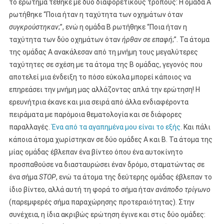
το ερώτημα τέθηκε με δύο διαφορετικούς τρόπους: Η ομάδα Α
ρωτήθηκε “Ποια ήταν η ταχύτητα των οχημάτων όταν
συγκρούστηκαν
;”, ενώ η ομάδα Β ρωτήθηκε “Ποια ήταν η
ταχύτητα των δύο οχημάτων όταν
ήρθαν σε επαφή
;”. Τα άτομα
της ομάδας Α ανακάλεσαν από τη μνήμη τους μεγαλύτερες
ταχύτητες σε σχέση με τα άτομα της Β ομάδας, γεγονός που
αποτελεί μια ένδειξη το πόσο εύκολα μπορεί κάποιος να
επηρεάσει την μνήμη μας αλλάζοντας απλά την ερώτηση! Η
ερευνήτρια έκανε και μια σειρά από άλλα ενδιαφέροντα
πειράματα με παρόμοια θεματολογία και σε διάφορες
παραλλαγές.
Ένα από τα αγαπημένα μου είναι το εξής
. Και πάλι
κάποια άτομα χωρίστηκαν σε δύο ομάδες Α και Β. Τα άτομα της
μίας ομάδας έβλεπαν ένα βίντεο όπου ένα αυτοκίνητο
προσπαθούσε να διασταυρώσει έναν δρόμο, σταματώντας σε
ένα σήμα
STOP
, ενώ τα άτομα της δεύτερης ομάδας έβλεπαν το
ίδιο βίντεο, αλλά αυτή τη φορά το σήμα ήταν
ανάποδο τρίγωνο
(παρεμφερές σήμα παραχώρησης προτεραιότητας). Στην
συνέχεια, η ίδια ακριβώς ερώτηση έγινε και στις δύο ομάδες: