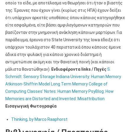
οποίο το είδε, με αποτέλεσμα να θεωρήσει ότι ήταν ο βιαστής
της. Έρευνες που έχουν γίνει (κυρίως στις ΗΠΑ) έχουν δείξει
ότι υπάρχουν αρκετές υποθέσεις όπου κάποιος κατηγορήθηκε
είτε εσφαλμένα, είτε βάσει αμφιλεγόμενων κατηγοριών που
βασίζονταν στην μνημονική ανάκληση κάποιων μαρτύρων. Για
παράδειγμα, έρευνα στο State University της Iowa έδειξε ότι
υπάρχουν τουλάχιστον 40 περιστατικά όπου κάποιος έμεινε
άδικα στην φυλακή για κάποιο χρονικό διάστημα ή
αντιμετώπισε ακόμη και την θανατική ποινή (και κάποιοι
μάλιστα θανατώθηκαν).
Ενδιαφέροντα links / Πηγές
S.
Schmidt: Sensory Storage
Indiana University: Human Memory
Atkinson-Shiffrin Model
Long Term Memory
College of
Computing Classes’ Notes: Human Memory
PsyBlog: How
Memories are Distorted and Invented: Misattribution
Εισαγωγική Φωτογραφία
Thinking, by Marco Raaphorst