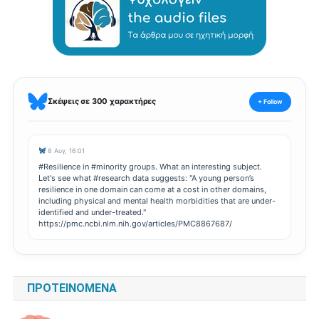
Σκέψεις σε 300 χαρακτήρες
+ Follow
8 Αυγ, 16:01
#Resilience in #minority groups. What an interesting subject.
Let's see what #research data suggests: "A young person’s
resilience in one domain can come at a cost in other domains,
including physical and mental health morbidities that are under-
identified and under-treated."
https://pmc.ncbi.nlm.nih.gov/articles/PMC8867687/
ΠΡΟΤΕΙΝΌΜΕΝΑ