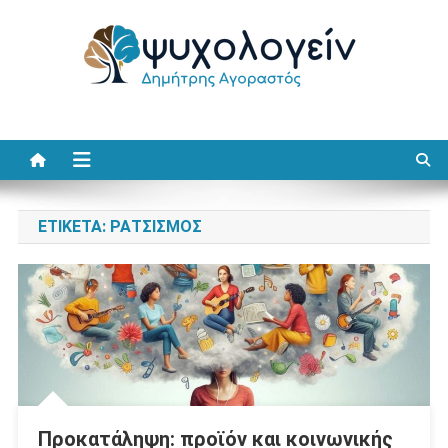
Μεταπηδήστε
στο
περιεχόμενο
Ψυχολογείν
Δημήτρης Αγοραστός
ΕΤΙΚΈΤΑ:
ΡΑΤΣΙΣΜΌΣ
Προκατάληψη: προϊόν και κοινωνικής