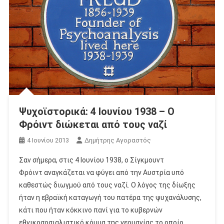
Ψυχοϊστορικά: 4 Ιουνίου 1938 – Ο
Φρόιντ διώκεται από τους ναζί
4 Ιουνίου 2013
Δημήτρης Αγοραστός
Σαν σήμερα, στις 4 Ιουνίου 1938, ο Σίγκμουντ
Φρόιντ αναγκάζεται να φύγει από την Αυστρία υπό
καθεστώς διωγμού από τους ναζί. Ο λόγος της δίωξης
ήταν η εβραϊκή καταγωγή του πατέρα της ψυχανάλυσης,
κάτι που ήταν κόκκινο πανί για το κυβερνών
εθνικοσοσιαλιστικό κόμμα της γερμανίας το οποίο