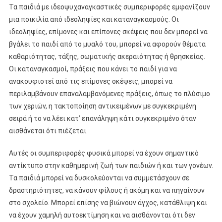
Τα παιδιά με ιδεοψυχαναγκαστικές συμπεριφορές εμφανίζουν
μια ποικιλία από ιδεοληψίες και καταναγκασμούς. Οι
ιδεοληψίες, επίμονες και επίπονες σκέψεις που δεν μπορεί να
βγάλει το παιδί από το μυαλό του, μπορεί να αφορούν θέματα
καθαριότητας, τάξης, σωματικής ακεραιότητας ή θρησκείας.
Οι καταναγκασμοί, πράξεις που κάνει το παιδί για να
ανακουφιστεί από τις επίμονες σκέψεις, μπορεί να
περιλαμβάνουν επαναλαμβανόμενες πράξεις, όπως το πλύσιμο
των χεριών, η τακτοποίηση αντικειμένων με συγκεκριμένη
σειρά ή το να λέει κατ’ επανάληψη κάτι συγκεκριμένο όταν
αισθάνεται ότι πιέζεται.
Αυτές οι συμπεριφορές φυσικά μπορεί να έχουν σημαντικό
αντίκτυπο στην καθημερινή ζωή των παιδιών ή και των γονέων.
Τα παιδιά μπορεί να δυσκολεύονται να συμμετάσχουν σε
δραστηριότητες, να κάνουν φίλους ή ακόμη και να πηγαίνουν
στο σχολείο. Μπορεί επίσης να βιώνουν άγχος, κατάθλιψη και
να έχουν χαμηλή αυτοεκτίμηση και να αισθάνονται ότι δεν