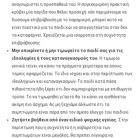
αναγνωριστεί η προσπάθειά του. Η συγκεκριμένη πρακτική
κρύβει μία παγίδα που θέλει προσοχή: εάν περιμένουμε να
δώσουμε επιβράβευση με το παραμικρό, μπορεί αυτό να
γίνει πιεστικό για το παιδί και να απογοητεύεται όταν δεν
τα καταφέρνει. Χρειάζεται μια ισορροπία στη συχνότητα
επιβράβευσης.
Μην επικρίνετε ή μην τιμωρείτε το παιδί σας για τις
ιδεοληψίες ή τους καταναγκασμούς του.
Η τιμωρία
γενικά τείνει να κάνει τα πράγματα χειρότερα σε όσους
τομείς εφαρμόζεται. Το ίδιο ισχύει και στην περίπτωση των
ιδεοληψιών και καταναγκασμών. Το παιδί κατά πάσα
πιθανότητα ήδη ξέρει ότι δεν συμπεριφέρεται με επιθυμητό
τρόπο. Το να τιμωρηθεί γι’αυτό θα το κάνει να αισθάνεται
ακόμη πιο άσχημα. Ας μη ξεχνάμε άλλωστε ότι τα
συμπτώματα είναι πέρα από τον άμεσο έλεγχο του παιδιού.
Ζητήστε βοήθεια από έναν ειδικό ψυχικής υγείας.
Στην
περίπτωση που η συχνότητα ή η σοβαρότητα των
συμπτωμάτων είναι μεγάλες, θα πρέπει σίγουρα να