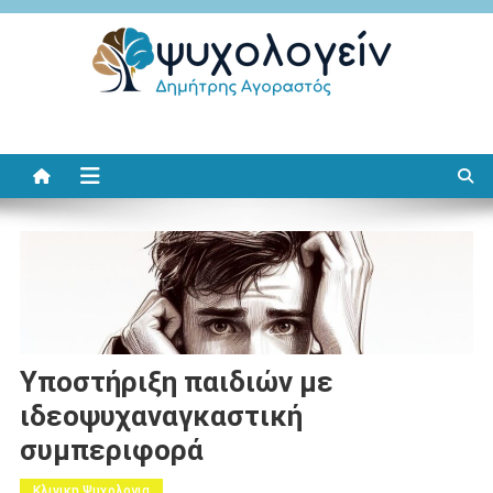
Μεταπηδήστε
στο
περιεχόμενο
Ψυχολογείν
Δημήτρης Αγοραστός
Υποστήριξη παιδιών με
ιδεοψυχαναγκαστική
συμπεριφορά
Κλινικη Ψυχολογια