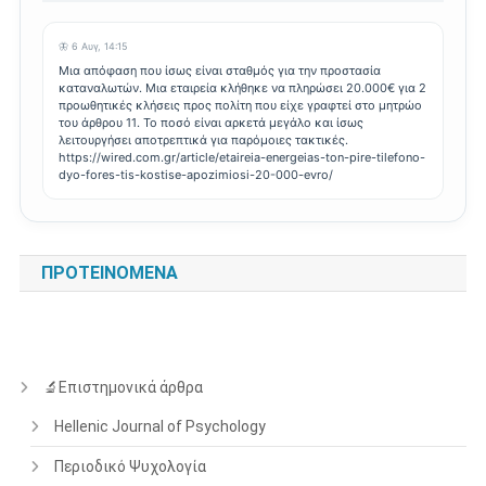
🦋 6 Αυγ, 14:15
Μια απόφαση που ίσως είναι σταθμός για την προστασία
καταναλωτών. Μια εταιρεία κλήθηκε να πληρώσει 20.000€ για 2
προωθητικές κλήσεις προς πολίτη που είχε γραφτεί στο μητρώο
του άρθρου 11. Το ποσό είναι αρκετά μεγάλο και ίσως
λειτουργήσει αποτρεπτικά για παρόμοιες τακτικές.
https://wired.com.gr/article/etaireia-energeias-ton-pire-tilefono-
dyo-fores-tis-kostise-apozimiosi-20-000-evro/
ΠΡΟΤΕΙΝΌΜΕΝΑ
🔬Επιστημονικά άρθρα
Hellenic Journal of Psychology
Περιοδικό Ψυχολογία