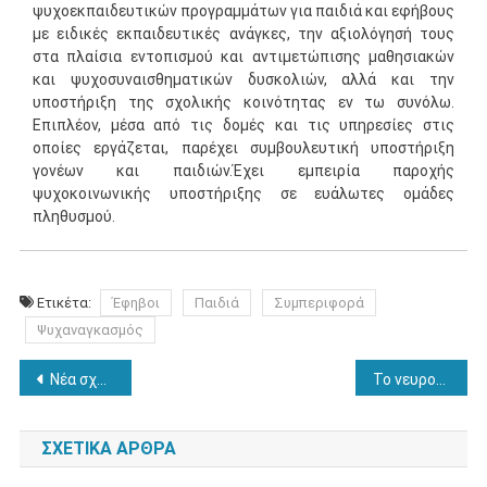
ψυχοεκπαιδευτικών προγραμμάτων για παιδιά και εφήβους
με ειδικές εκπαιδευτικές ανάγκες, την αξιολόγησή τους
στα πλαίσια εντοπισμού και αντιμετώπισης μαθησιακών
και ψυχοσυναισθηματικών δυσκολιών, αλλά και την
υποστήριξη της σχολικής κοινότητας εν τω συνόλω.
Επιπλέον, μέσα από τις δομές και τις υπηρεσίες στις
οποίες εργάζεται, παρέχει συμβουλευτική υποστήριξη
γονέων και παιδιών.Έχει εμπειρία παροχής
ψυχοκοινωνικής υποστήριξης σε ευάλωτες ομάδες
πληθυσμού.
Ετικέτα:
Έφηβοι
Παιδιά
Συμπεριφορά
Ψυχαναγκασμός
Πλοήγηση
Νέα σχολική χρονιά: πως μπορούμε να υποστηρίξουμε τους μαθητές στο ξεκίνημά τους;
Το νευροψυχολογικό προφίλ ατόμων με δυσλεξία
άρθρων
ΣΧΕΤΙΚΆ ΆΡΘΡΑ