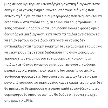
μιας σειράς κριτηρίων. Εάν υπάρχει η σχετική διάγνωση τότε
συνήθως οι γονείς ενημερώνονται από τους ειδικούς που
έκαναν τη διάγνωση για τις συμπεριφορές που αναμένονται να
εντοπίσουν στα παιδιά τους, αλλά και για τους τρόπους με
τους οποίους μπορούν να τα βοηθήσουν. Πολλές φορές όμως
δεν υπάρχει μια διάγνωση, είτε γιατί τα παιδιά αντιστέκονται
να επισκεφτούν έναν ειδικό, είτε γιατί οι γονείς δεν
αντιλαμβάνονται τα συμπτώματα ή δεν είναι ακόμη έτοιμοι για
να ξεκινήσουν τη σχετική διαδικασία της διάγνωσης. Είναι
χρήσιμο επομένως προτού εστιάσουμε στην υποστήριξη
παιδιών με ιδεοψυχαναγκαστικές συμπεριφορές, να δούμε
μερικά βασικά χαρακτηριστικά της διαταραχής αυτής. Να
τονίσουμε φυσικά ότι
η διάγνωση γίνεται αποκλειστικά και
μόνο από ειδικούς ψυχικής υγείας και σε καμία περίπτωση δεν
θα πρέπει να θεωρήσουμε ότι όποιο παιδί εμφανίζει κάποιες
συμπεριφορές όπως αυτές που θα δούμε στη συνέχεια έχει
υποχρεωτικά ΙΨΔ
.