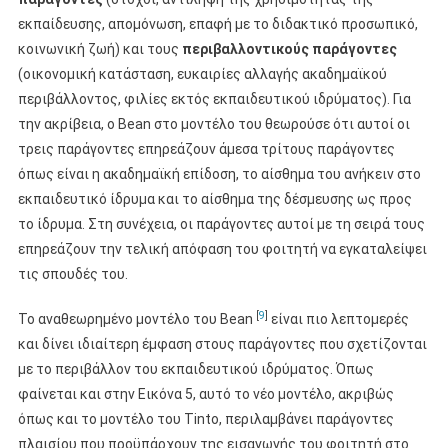
εκπαίδευσης, απομόνωση, επαφή με το διδακτικό προσωπικό,
κοινωνική ζωή) και τους
περιβαλλοντικούς παράγοντες
(οικονομική κατάσταση, ευκαιρίες αλλαγής ακαδημαϊκού
περιβάλλοντος, φιλίες εκτός εκπαιδευτικού ιδρύματος). Για
την ακρίβεια, ο Bean στο μοντέλο του θεωρούσε ότι αυτοί οι
τρεις παράγοντες επηρεάζουν άμεσα τρίτους παράγοντες
όπως είναι η ακαδημαϊκή επίδοση, το αίσθημα του ανήκειν στο
εκπαιδευτικό ίδρυμα και το αίσθημα της δέσμευσης ως προς
το ίδρυμα. Στη συνέχεια, οι παράγοντες αυτοί με τη σειρά τους
επηρεάζουν την τελική απόφαση του φοιτητή να εγκαταλείψει
τις σπουδές του.
[
9
]
Το αναθεωρημένο μοντέλο του Bean
είναι πιο λεπτομερές
και δίνει ιδιαίτερη έμφαση στους παράγοντες που σχετίζονται
με το περιβάλλον του εκπαιδευτικού ιδρύματος. Όπως
φαίνεται και στην Εικόνα 5, αυτό το νέο μοντέλο, ακριβώς
όπως και το μοντέλο του Tinto, περιλαμβάνει παράγοντες
πλαισίου που προϋπάρχουν της εισαγωγής του φοιτητή στο