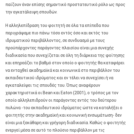
παίζουν έναν επίσης σημαντικό προστατευτικό ρόλο ως προς
την εγκατάλειψη σπουδών.
Η αλληλεπίδραση του φοιτητή σε όλα τα επίπεδα που
περιγράψαμε πιο πάνω τόσο εντός όσο και εκτός του
ιδρυματικού περιβάλλοντος, σε συνδυασμό με τους
προϋπάρχοντες παράγοντες πλαισίου είναι μια συνεχής
διαδικασία που συνεχίζεται σε όλη τη διάρκεια της φοίτησης
και επηρεάζει το βαθμό στον οποίο ο φοιτητής θα καταφέρει
να ενταχθεί ακαδημαϊκά και κοινωνικά στο περιβάλλον του
εκπαιδευτικού ιδρύματος και εν τέλει να συνεχίσει ή να
εγκαταλείψει τις σπουδές του. Όπως αναφέρουν
χαρακτηριστικά οι Bean και Eaton (2001), ο τρόπος με τον
οποίο αλληλεπιδρούν οι παράγοντες εντός του δεύτερου
πυλώνα -του εκπαιδευτικού ιδρύματος ώστε να καταλήξει ο
φοιτητής στην ακαδημαϊκή και κοινωνική ενσωμάτωση- δεν
είναι μια ξεκάθαρη και γρήγορη διαδικασία. Καθώς ο φοιτητής
ενεργεί μέσα σε αυτό το πλούσιο περιβάλλον με τις