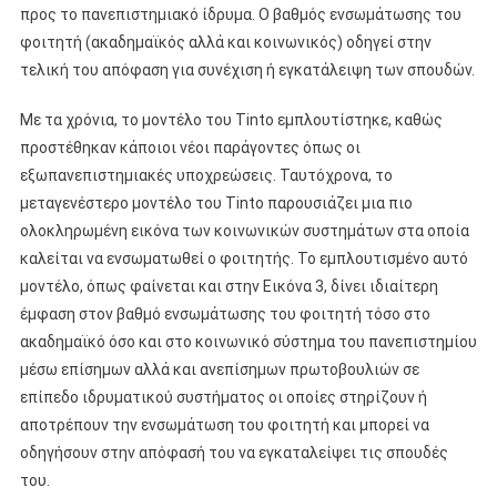
προς το πανεπιστημιακό ίδρυμα. Ο βαθμός ενσωμάτωσης του
φοιτητή (ακαδημαϊκός αλλά και κοινωνικός) οδηγεί στην
τελική του απόφαση για συνέχιση ή εγκατάλειψη των σπουδών.
Με τα χρόνια, το μοντέλο του Tinto εμπλουτίστηκε, καθώς
προστέθηκαν κάποιοι νέοι παράγοντες όπως οι
εξωπανεπιστημιακές υποχρεώσεις. Ταυτόχρονα, το
μεταγενέστερο μοντέλο του Tinto παρουσιάζει μια πιο
ολοκληρωμένη εικόνα των κοινωνικών συστημάτων στα οποία
καλείται να ενσωματωθεί ο φοιτητής. Το εμπλουτισμένο αυτό
μοντέλο, όπως φαίνεται και στην Εικόνα 3, δίνει ιδιαίτερη
έμφαση στον βαθμό ενσωμάτωσης του φοιτητή τόσο στο
ακαδημαϊκό όσο και στο κοινωνικό σύστημα του πανεπιστημίου
μέσω επίσημων αλλά και ανεπίσημων πρωτοβουλιών σε
επίπεδο ιδρυματικού συστήματος οι οποίες στηρίζουν ή
αποτρέπουν την ενσωμάτωση του φοιτητή και μπορεί να
οδηγήσουν στην απόφασή του να εγκαταλείψει τις σπουδές
του.