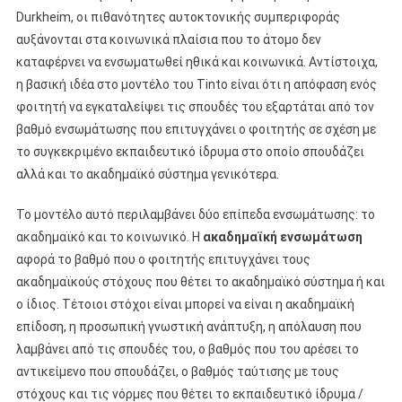
Durkheim, οι πιθανότητες αυτοκτονικής συμπεριφοράς
αυξάνονται στα κοινωνικά πλαίσια που το άτομο δεν
καταφέρνει να ενσωματωθεί ηθικά και κοινωνικά. Αντίστοιχα,
η βασική ιδέα στο μοντέλο του Tinto είναι ότι η απόφαση ενός
φοιτητή να εγκαταλείψει τις σπουδές του εξαρτάται από τον
βαθμό ενσωμάτωσης που επιτυγχάνει ο φοιτητής σε σχέση με
το συγκεκριμένο εκπαιδευτικό ίδρυμα στο οποίο σπουδάζει
αλλά και το ακαδημαϊκό σύστημα γενικότερα.
Το μοντέλο αυτό περιλαμβάνει δύο επίπεδα ενσωμάτωσης: το
ακαδημαϊκό και το κοινωνικό. Η
ακαδημαϊκή ενσωμάτωση
αφορά το βαθμό που ο φοιτητής επιτυγχάνει τους
ακαδημαϊκούς στόχους που θέτει το ακαδημαϊκό σύστημα ή και
ο ίδιος. Τέτοιοι στόχοι είναι μπορεί να είναι η ακαδημαϊκή
επίδοση, η προσωπική γνωστική ανάπτυξη, η απόλαυση που
λαμβάνει από τις σπουδές του, ο βαθμός που του αρέσει το
αντικείμενο που σπουδάζει, ο βαθμός ταύτισης με τους
στόχους και τις νόρμες που θέτει το εκπαιδευτικό ίδρυμα /