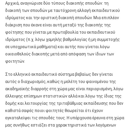
Αρχικά, αναγνώρισε δύο τύπους διακοπής σπουδών: τη
διακοπή των σπουδών με ταυτόχρονη αλλαγή εκπαιδευτικού
ιδρύματος και την οριστική διακοπή σπουδών. Μια επιπλέον
διάκριση που έκανε είναι αυτή μεταξύ της διακοπής της
φοίτησης που γίνεται με πρωτοβουλία του εκπαιδευτικού
ιδρύματος (π.χ. λόγω χαμηλής βαθμολογίας ή μη συμμετοχής
σε υποχρεωτικά μαθήματα) και αυτής που γίνεται λόγω
οικειοθελούς διακοπής μετά από απόφαση των ίδιων των
φοιτητών.
Στο ελληνικό εκπαιδευτικό σύστημα βεβαίως δεν γίνεται
αυτός ο διαχωρισμός, καθώς η μελέτη του φαινομένου της
ακαδημαϊκής διαρροής στη χώρα μας είναι περιορισμένη, λόγω
έλλειψης επίσημων στατιστικών αλλά και λόγω της ίδιας της
δομής και λειτουργίας της τριτοβάθμιας εκπαίδευσης που δεν
καθιστά σαφές ποιοι φοιτητές θεωρείται ότι έχουν
εγκαταλείψει τις σπουδές τους. Η υπάρχουσα έρευνα στη χώρα
μας συνήθως εστιάζει στα χαρακτηριστικά των λεγόμενων