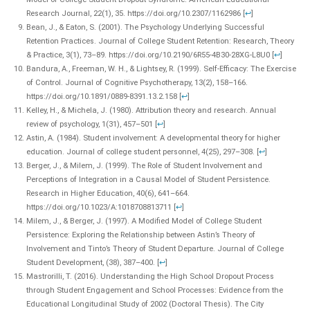
Research Journal, 22(1), 35. https://doi.org/10.2307/1162986
[
↩
]
Bean, J., & Eaton, S. (2001). The Psychology Underlying Successful
Retention Practices. Journal of College Student Retention: Research, Theory
& Practice, 3(1), 73–89. https://doi.org/10.2190/6R55-4B30-28XG-L8U0
[
↩
]
Bandura, A., Freeman, W. H., & Lightsey, R. (1999). Self-Efficacy: The Exercise
of Control. Journal of Cognitive Psychotherapy, 13(2), 158–166.
https://doi.org/10.1891/0889-8391.13.2.158
[
↩
]
Kelley, H., & Michela, J. (1980). Attribution theory and research. Annual
review of psychology, 1(31), 457–501
[
↩
]
Astin, A. (1984). Student involvement: A developmental theory for higher
education. Journal of college student personnel, 4(25), 297–308.
[
↩
]
Berger, J., & Milem, J. (1999). The Role of Student Involvement and
Perceptions of Integration in a Causal Model of Student Persistence.
Research in Higher Education, 40(6), 641–664.
https://doi.org/10.1023/A:1018708813711
[
↩
]
Milem, J., & Berger, J. (1997). A Modified Model of College Student
Persistence: Exploring the Relationship between Astin’s Theory of
Involvement and Tinto’s Theory of Student Departure. Journal of College
Student Development, (38), 387–400.
[
↩
]
Mastrorilli, T. (2016). Understanding the High School Dropout Process
through Student Engagement and School Processes: Evidence from the
Educational Longitudinal Study of 2002 (Doctoral Thesis). The City