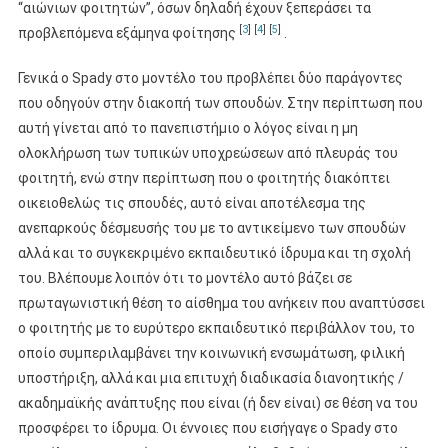
“αιώνιων φοιτητών”, όσων δηλαδή έχουν ξεπεράσει τα
[
3
]
[
4
]
[
5
]
προβλεπόμενα εξάμηνα φοίτησης
.
Γενικά ο Spady στο μοντέλο του προβλέπει δύο παράγοντες
που οδηγούν στην διακοπή των σπουδών. Στην περίπτωση που
αυτή γίνεται από το πανεπιστήμιο ο λόγος είναι η μη
ολοκλήρωση των τυπικών υποχρεώσεων από πλευράς του
φοιτητή, ενώ στην περίπτωση που ο φοιτητής διακόπτει
οικειοθελώς τις σπουδές, αυτό είναι αποτέλεσμα της
ανεπαρκούς δέσμευσής του με το αντικείμενο των σπουδών
αλλά και το συγκεκριμένο εκπαιδευτικό ίδρυμα και τη σχολή
του. Βλέπουμε λοιπόν ότι το μοντέλο αυτό βάζει σε
πρωταγωνιστική θέση το αίσθημα του ανήκειν που αναπτύσσει
ο φοιτητής με το ευρύτερο εκπαιδευτικό περιβάλλον του, το
οποίο συμπεριλαμβάνει την κοινωνική ενσωμάτωση, φιλική
υποστήριξη, αλλά και μια επιτυχή διαδικασία διανοητικής /
ακαδημαϊκής ανάπτυξης που είναι (ή δεν είναι) σε θέση να του
προσφέρει το ίδρυμα. Οι έννοιες που εισήγαγε ο Spady στο