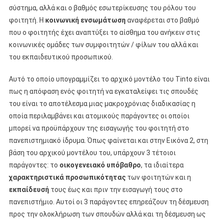
σύστημα, αλλά και ο βαθμός εσωτερίκευσης του ρόλου του
φοιτητή. Η
κοινωνική ενσωμάτωση
αναφέρεται στο βαθμό
που ο φοιτητής έχει αναπτύξει το αίσθημα του ανήκειν στις
κοινωνικές ομάδες των συμφοιτητών / φίλων του αλλά και
του εκπαιδευτικού προσωπικού.
Αυτό το οποίο υπογραμμίζει το αρχικό μοντέλο του Tinto είναι
πως η απόφαση ενός φοιτητή να εγκαταλείψει τις σπουδές
του είναι το αποτέλεσμα μιας μακροχρόνιας διαδικασίας η
οποία περιλαμβάνει και ατομικούς παράγοντες οι οποίοι
μπορεί να προϋπάρχουν της εισαγωγής του φοιτητή στο
πανεπιστημιακό ίδρυμα. Όπως φαίνεται και στην Εικόνα 2, στη
βάση του αρχικού μοντέλου του, υπάρχουν 3 τέτοιοι
παράγοντες: το
οικογενειακό υπόβαθρο
, τα ιδιαίτερα
χαρακτηριστικά προσωπικότητας
των φοιτητών και η
εκπαίδευσή
τους έως και πριν την εισαγωγή τους στο
πανεπιστήμιο. Αυτοί οι 3 παράγοντες επηρεάζουν τη δέσμευση
προς την ολοκλήρωση των σπουδών αλλά και τη δέσμευση ως