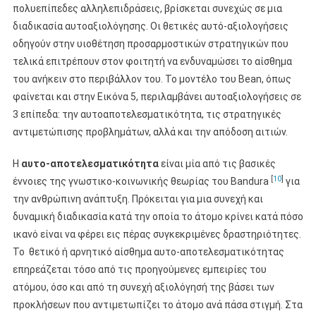
πολυεπίπεδες αλληλεπιδράσεις, βρίσκεται συνεχώς σε μια
διαδικασία αυτοαξιολόγησης. Οι θετικές αυτό-αξιολογήσεις
οδηγούν στην υιοθέτηση προσαρμοστικών στρατηγικών που
τελικά επιτρέπουν στον φοιτητή να ενδυναμώσει το αίσθημα
του ανήκειν στο περιβάλλον του. Το μοντέλο του Bean, όπως
φαίνεται και στην Εικόνα 5, περιλαμβάνει αυτοαξιολογήσεις σε
3 επίπεδα: την αυτοαποτελεσματικότητα, τις στρατηγικές
αντιμετώπισης προβλημάτων, αλλά και την απόδοση αιτιών.
Η
αυτο-αποτελεσματικότητα
είναι μία από τις βασικές
[
10
]
έννοιες της γνωστικο-κοινωνικής θεωρίας του Bandura
για
την ανθρώπινη ανάπτυξη. Πρόκειται για μια συνεχή και
δυναμική διαδικασία κατά την οποία το άτομο κρίνει κατά πόσο
ικανό είναι να φέρει εις πέρας συγκεκριμένες δραστηριότητες.
Το θετικό ή αρνητικό αίσθημα αυτο-αποτελεσματικότητας
επηρεάζεται τόσο από τις προηγούμενες εμπειρίες του
ατόμου, όσο και από τη συνεχή αξιολόγησή της βάσει των
προκλήσεων που αντιμετωπίζει το άτομο ανά πάσα στιγμή. Στα