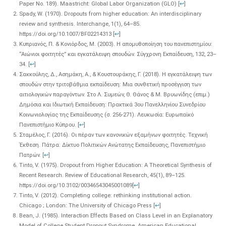
Paper No. 189). Maastricht: Global Labor Organization (GLO)
[
↩
]
Spady, W. (1970). Dropouts from higher education: An interdisciplinary
review and synthesis. Interchange, 1(1), 64–85.
https://doi.org/10.1007/BF02214313
[
↩
]
Κυπριανός, Π. & Κονιόρδος, Μ. (2003). Η απομυθοποίηση του πανεπιστημίου:
“Αιώνιοι φοιτητές” και εγκατάλειψη σπουδών. Σύγχρονη Εκπαίδευση, 132, 23–
34.
[
↩
]
Σακκούλης, Δ., Ασημάκη, Α., & Κουστουράκης, Γ. (2018). Η εγκατάλειψη των
σπουδών στην τριτοβάθμια εκπαίδευση: Μια συνθετική προσέγγιση των
αιτιολογικών παραγόντων. Στο Λ. Συμεών, Θ. Θάνος & Μ. Βρυωνίδης (επιμ.)
Δημόσια και Ιδιωτική Εκπαίδευση: Πρακτικά 3ου Πανελληνίου Συνεδρίου
Κοινωνιολογίας της Εκπαίδευσης (σ. 256-271). Λευκωσία: Ευρωπαϊκό
Πανεπιστήμιο Κύπρου.
[
↩
]
Σταμέλος, Γ. (2016). Οι πέραν των κανονικών εξαμήνων φοιτητές. Τεχνική
Έκθεση. Πάτρα: Δίκτυο Πολιτικών Ανώτατης Εκπαίδευσης, Πανεπιστήμιο
Πατρών.
[
↩
]
Tinto, V. (1975). Dropout from Higher Education: A Theoretical Synthesis of
Recent Research. Review of Educational Research, 45(1), 89–125.
https://doi.org/10.3102/00346543045001089
[
↩
]
Tinto, V. (2012). Completing college: rethinking institutional action.
Chicago ; London: The University of Chicago Press
[
↩
]
Bean, J. (1985). Interaction Effects Based on Class Level in an Explanatory
Model of College Student Dropout Syndrome. American Educational