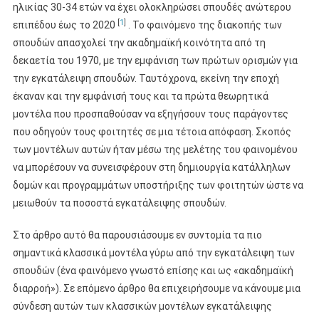
ηλικίας 30-34 ετών να έχει ολοκληρώσει σπουδές ανώτερου
[
1
]
επιπέδου έως το 2020
. Το φαινόμενο της διακοπής των
σπουδών απασχολεί την ακαδημαϊκή κοινότητα από τη
δεκαετία του 1970, με την εμφάνιση των πρώτων ορισμών για
την εγκατάλειψη σπουδών. Ταυτόχρονα, εκείνη την εποχή
έκαναν και την εμφάνισή τους και τα πρώτα θεωρητικά
μοντέλα που προσπαθούσαν να εξηγήσουν τους παράγοντες
που οδηγούν τους φοιτητές σε μια τέτοια απόφαση. Σκοπός
των μοντέλων αυτών ήταν μέσω της μελέτης του φαινομένου
να μπορέσουν να συνεισφέρουν στη δημιουργία κατάλληλων
δομών και προγραμμάτων υποστήριξης των φοιτητών ώστε να
μειωθούν τα ποσοστά εγκατάλειψης σπουδών.
Στο άρθρο αυτό θα παρουσιάσουμε εν συντομία τα πιο
σημαντικά κλασσικά μοντέλα γύρω από την εγκατάλειψη των
σπουδών (ένα φαινόμενο γνωστό επίσης και ως «ακαδημαϊκή
διαρροή»). Σε επόμενο άρθρο θα επιχειρήσουμε να κάνουμε μια
σύνδεση αυτών των κλασσικών μοντέλων εγκατάλειψης