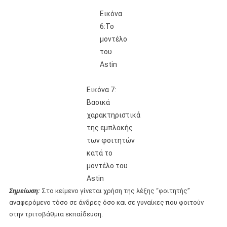
Εικόνα
6:Το
μοντέλο
του
Astin
Εικόνα 7:
Βασικά
χαρακτηριστικά
της εμπλοκής
των φοιτητών
κατά το
μοντέλο του
Astin
Σημείωση:
Στο κείμενο γίνεται χρήση της λέξης “φοιτητής”
αναφερόμενο τόσο σε άνδρες όσο και σε γυναίκες που φοιτούν
στην τριτοβάθμια εκπαίδευση.