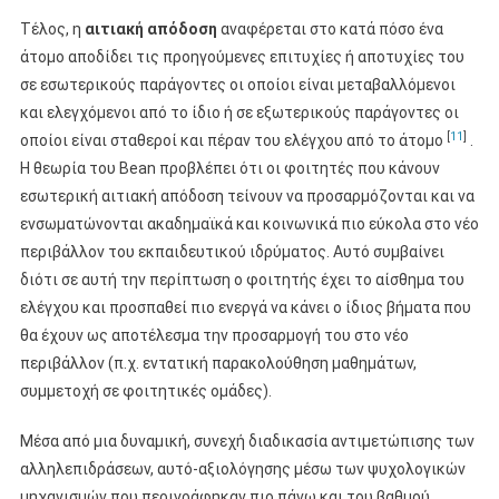
Τέλος, η
αιτιακή απόδοση
αναφέρεται στο κατά πόσο ένα
άτομο αποδίδει τις προηγούμενες επιτυχίες ή αποτυχίες του
σε εσωτερικούς παράγοντες οι οποίοι είναι μεταβαλλόμενοι
και ελεγχόμενοι από το ίδιο ή σε εξωτερικούς παράγοντες οι
[
11
]
οποίοι είναι σταθεροί και πέραν του ελέγχου από το άτομο
.
Η θεωρία του Bean προβλέπει ότι οι φοιτητές που κάνουν
εσωτερική αιτιακή απόδοση τείνουν να προσαρμόζονται και να
ενσωματώνονται ακαδημαϊκά και κοινωνικά πιο εύκολα στο νέο
περιβάλλον του εκπαιδευτικού ιδρύματος. Αυτό συμβαίνει
διότι σε αυτή την περίπτωση ο φοιτητής έχει το αίσθημα του
ελέγχου και προσπαθεί πιο ενεργά να κάνει ο ίδιος βήματα που
θα έχουν ως αποτέλεσμα την προσαρμογή του στο νέο
περιβάλλον (π.χ. εντατική παρακολούθηση μαθημάτων,
συμμετοχή σε φοιτητικές ομάδες).
Μέσα από μια δυναμική, συνεχή διαδικασία αντιμετώπισης των
αλληλεπιδράσεων, αυτό-αξιολόγησης μέσω των ψυχολογικών
μηχανισμών που περιγράφηκαν πιο πάνω και του βαθμού