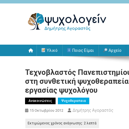
Μεταπηδήστε
στο
περιεχόμενο
Ψυχολογείν
Δημήτρης Αγοραστός
Υλικό
Ποιος Είμαι
Αρχείο
Τεχνοβλαστός Πανεπιστημίου
στη συνθετική ψυχοθεραπεία 
εργασίας ψυχολόγου
Ανακοινώσεις
Ψυχοθεραπεια
Δημήτρης Αγοραστός
15 Οκτωβρίου 2012