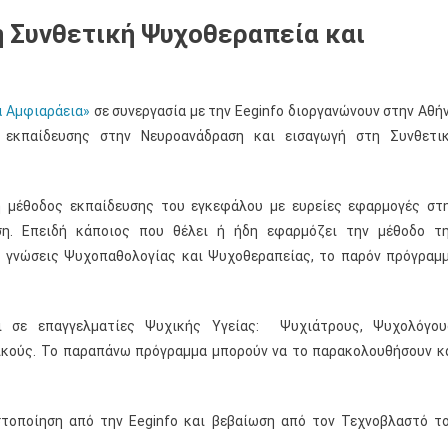
 Συνθετική Ψυχοθεραπεία και
α Αμφιαράεια»
σε συνεργασία με την Eeginfo διοργανώνουν στην Αθή
 εκπαίδευσης στην Νευροανάδραση και εισαγωγή στη Συνθετι
ή μέθοδος εκπαίδευσης του εγκεφάλου με ευρείες εφαρμογές στ
ση. Επειδή κάποιος που θέλει ή ήδη εφαρμόζει την μέθοδο τ
ές γνώσεις Ψυχοπαθολογίας και Ψυχοθεραπείας, το παρόν πρόγραμ
ι σε επαγγελματίες Ψυχικής Υγείας: Ψυχιάτρους, Ψυχολόγου
τικούς. Το παραπάνω πρόγραμμα μπορούν να το παρακολουθήσουν κ
τοποίηση από την Eeginfo και βεβαίωση από τον Τεχνοβλαστό τ