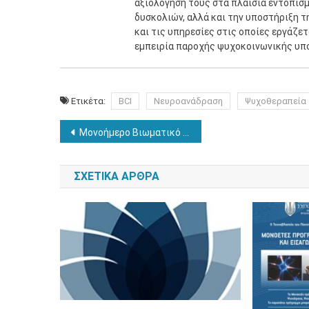
αξιολόγησή τους στα πλαίσια εντοπισ
δυσκολιών, αλλά και την υποστήριξη τ
και τις υπηρεσίες στις οποίες εργάζε
εμπειρία παροχής ψυχοκοινωνικής υπ
Ετικέτα:
BCI
Νευροανάδραση
Ψυχοθεραπεία
Πλοήγηση
Μονοήμερο Βιωματικό Σεμινάριο με Θέμα: Όνειρα: ο Εσωτερικός μας Καθοδηγητής
άρθρων
ΣΧΕΤΙΚΆ ΆΡΘΡΑ