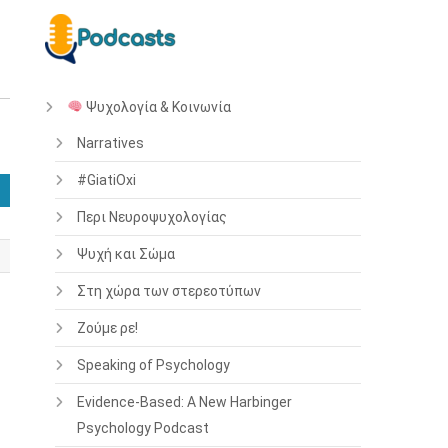
Ψυχολογία & Κοινωνία
Narratives
#GiatiOxi
Περι Νευροψυχολογίας
Ψυχή και Σώμα
Στη χώρα των στερεοτύπων
Ζούμε ρε!
Speaking of Psychology
Evidence-Based: A New Harbinger
Psychology Podcast