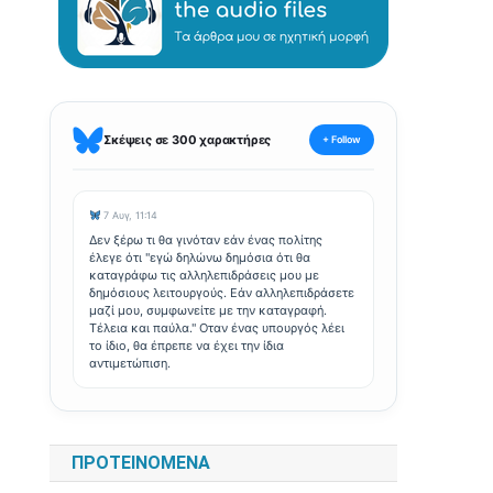
Σκέψεις σε 300 χαρακτήρες
+ Follow
7 Αυγ, 11:14
Δεν ξέρω τι θα γινόταν εάν ένας πολίτης
έλεγε ότι "εγώ δηλώνω δημόσια ότι θα
καταγράφω τις αλληλεπιδράσεις μου με
δημόσιους λειτουργούς. Εάν αλληλεπιδράσετε
μαζί μου, συμφωνείτε με την καταγραφή.
Τέλεια και παύλα." Οταν ένας υπουργός λέει
το ίδιο, θα έπρεπε να έχει την ίδια
αντιμετώπιση.
ΠΡΟΤΕΙΝΌΜΕΝΑ