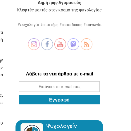
Δημήτρης Αγοραστός
Κλεφτές ματιές στον κόσμο της ψυχολογίας
#ψυχολογία #επιστήμη #εκπαίδευση #κοινωνία
να
κή
ην
ης
Λάβετε τα νέα άρθρα με e-mail
μα
ς,
αι
ου