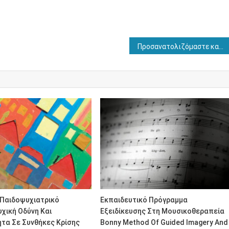
Προσανατολιζόμαστε καλύτερα όταν ο εικονικός μας χάρτης “βλέπει” βόρεια
 Παιδοψυχιατρικό
Εκπαιδευτικό Πρόγραμμα
υχική Οδύνη Και
Εξειδίκευσης Στη Μουσικοθεραπεία
τα Σε Συνθήκες Κρίσης
Bonny Method Of Guided Imagery And