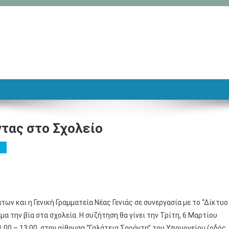
ντας στο Σχολείο
ς
ων και η Γενική Γραμματεία Νέας Γενιάς σε συνεργασία με το “Δίκτυο
μα την βία στα σχολεία. Η συζήτηση θα γίνει την Τρίτη, 6 Μαρτίου
11:00 – 13:00, στην αίθουσα “Γαλάτεια Σαράντη” του Υπουργείου (οδός