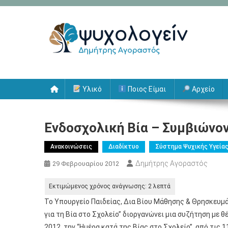
Μεταπηδήστε
στο
περιεχόμενο
Ψυχολογείν
Δημήτρης Αγοραστός
Υλικό
Ποιος Είμαι
Αρχείο
Ενδοσχολική Βία – Συμβιώνο
Ανακοινώσεις
Διαδίκτυο
Σύστημα Ψυχικής Υγεία
Δημήτρης Αγοραστός
29 Φεβρουαρίου 2012
To Υπουργείο Παιδείας, Δια Βίου Μάθησης & Θρησκευμάτ
για τη Βία στο Σχολείο” διοργανώνει μια συζήτηση με θέ
2012, την “Ημέρα κατά της Βίας στο Σχολείο”, από τις 