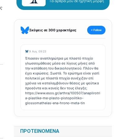
ης
Σκέψεις σε 300 χαρακτήρες
+ Follow
9 Αυγ, 09:23
Έπιασαν αναπληρώτρια με πλαστό πτυχίο
γλωσσομάθειας μέσα σε λίγους μήνες από
την κατάθεση του δικαιολογητικού. Πλέον θα
έχει κυρώσεις. Σωστά. Το ερώτημα είναι γιατί
πολιτικοί με πλαστά πτυχία συνέχιζαν επί
χρόνια να καταλαμβάνουν θέσεις με ψεύτικα
προσόντα και κανείς δεν τους έλεγξε;
https://www.esos.gr/arthra/100507/anaplirotri
a-piastike-me-plasto-pistopoiitiko-
glossomatheias-ena-hrono-meta-tin
ΠΡΟΤΕΙΝΌΜΕΝΑ