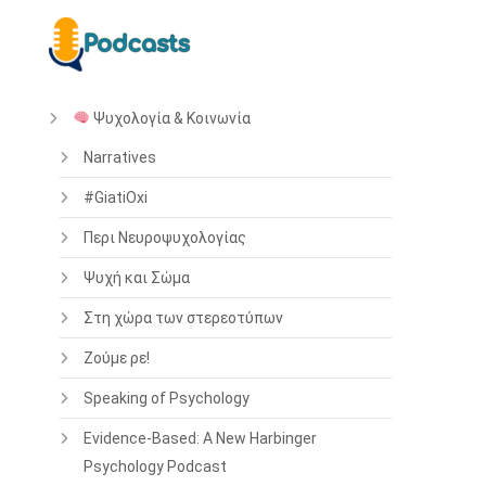
Ψυχολογία & Κοινωνία
Narratives
#GiatiOxi
Περι Νευροψυχολογίας
Ψυχή και Σώμα
Στη χώρα των στερεοτύπων
Ζούμε ρε!
Speaking of Psychology
Evidence-Based: A New Harbinger
Psychology Podcast