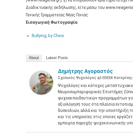
(www.neagenia.gr), γ) να υποβάλλουν ερωτήματα σχετικά
Διαδικτυακής εκδήλωσης, είτε μέσω του www.neagenia.g
Γενικής Γραμματείας Νέας Γενιάς.
Εισαγωγική Φωτογραφία
Bullying, by Chesi
About
Latest Posts
Δημήτρης Αγοραστός
Σχολικός Ψυχολόγος
at
ΕΕΕΕΚ Κατερίνης
Ψυχολόγος και κάτοχος μεταπτυχιακο
Νευροσυμπεριφορικές Επιστήμες (Unive
ψυχοεκπαιδευτικών προγραμμάτων για 
αξιολόγησή τους στα πλαίσια εντοπισ
δυσκολιών, αλλά και την υποστήριξη τ
και τις υπηρεσίες στις οποίες εργάζε
εμπειρία παροχής ψυχοκοινωνικής υπ