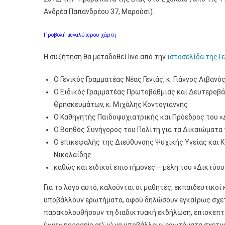
Ανδρέα Παπανδρέου 37, Μαρούσι).
Προβολή μεγαλύτερου χάρτη
Η συζήτηση θα μεταδοθεί live από την
ιστοσελίδα της Γ
Ο Γενικός Γραμματέας Νέας Γενιάς, κ. Γιάννος Λιβανό
Ο Ειδικός Γραμματέας Πρωτοβάθμιας και Δευτεροβά
Θρησκευμάτων, κ. Μιχάλης Κοντογιάννης
Ο Καθηγητής Παιδοψυχιατρικής και Πρόεδρος του «Δ
Ο Βοηθός Συνήγορος του Πολίτη για τα Δικαιώματα 
Ο επικεφαλής της Διεύθυνσης Ψυχικής Υγείας και Κο
Νικολαΐδης.
καθώς και ειδικοί επιστήμονες – μέλη του «Δικτύου
Για το λόγο αυτό, καλούνται οι μαθητές, εκπαιδευτικοί
υποβάλλουν ερωτήματα, αφού δηλώσουν εγκαίρως σχετικ
παρακολουθήσουν τη διαδικτυακή εκδήλωση, επισκεπτόμ