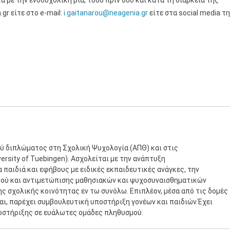
 με την ενδοσχολική βία, τόσο πριν όσο και κατά τη διάρκεια της
r είτε στο e-mail:
i.gaitanarou@neagenia.gr
είτε στα social media τ
ύ διπλώματος στη Σχολική Ψυχολογία (ΑΠΘ) και στις
rsity of Tuebingen). Ασχολείται με την ανάπτυξη
παιδιά και εφήβους με ειδικές εκπαιδευτικές ανάγκες, την
μού και αντιμετώπισης μαθησιακών και ψυχοσυναισθηματικών
ης σχολικής κοινότητας εν τω συνόλω. Επιπλέον, μέσα από τις δομές
ται, παρέχει συμβουλευτική υποστήριξη γονέων και παιδιών.Έχει
οστήριξης σε ευάλωτες ομάδες πληθυσμού.