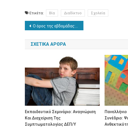
Ετικέτα:
Βία
Διαδίκτυο
Σχολεία
Πλοήγηση
Ο όρος της εβδομάδας: Γκεστάλτ
άρθρων
ΣΧΕΤΙΚΆ ΆΡΘΡΑ
Εκπαιδευτικό Σεμινάριο: Αναγνώριση
Πανελλήνιο
Και Διαχείριση Της
Συνέδριο: Ψ
Συμπτωματολογίας ΔΕΠ/Υ
Ανθεκτικότη