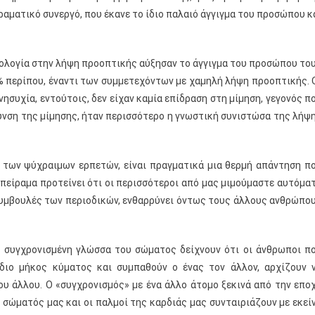
ραματικό συνεργό, που έκανε το ίδιο παλαιό άγγιγμα του προσώπου κ
ολογία στην λήψη προοπτικής αύξησαν το άγγιγμα του προσώπου το
% περίπου, έναντι των συμμετεχόντων με χαμηλή λήψη προοπτικής. 
συχία, εντούτοις, δεν είχαν καμία επίδραση στη μίμηση, γεγονός π
υνση της μίμησης, ήταν περισσότερο η γνωστική συνιστώσα της λήψ
” των ψύχραιμων ερπετών, είναι πραγματικά μια θερμή απάντηση π
 πείραμα προτείνει ότι οι περισσότεροι από μας μιμούμαστε αυτόμα
 συμβουλές των περιοδικών, ενθαρρύνει όντως τους άλλους ανθρώπο
τη συγχρονισμένη γλώσσα του σώματος δείχνουν ότι οι άνθρωποι π
διο μήκος κύματος και συμπαθούν ο ένας τον άλλον, αρχίζουν 
του άλλου. Ο «συγχρονισμός» με ένα άλλο άτομο ξεκινά από την επο
 σώματός μας και οι παλμοί της καρδιάς μας συνταιριάζουν με εκεί