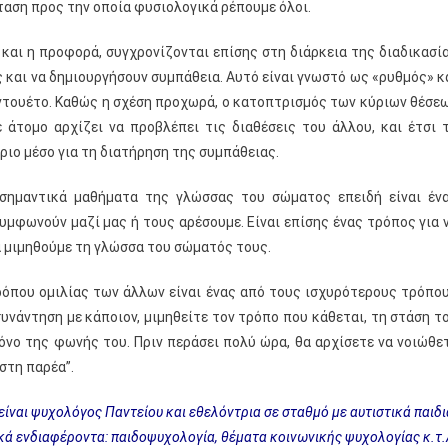
σταση προς την οποία φυσιολογικά ρέπουμε όλοι.
 και η προφορά, συγχρονίζονται επίσης στη διάρκεια της διαδικασί
 και να δημιουργήσουν συμπάθεια. Αυτό είναι γνωστό ως «ρυθμός» κ
 ντουέτο. Καθώς η σχέση προχωρά, ο κατοπτρισμός των κύριων θέσε
άτομο αρχίζει να προβλέπει τις διαθέσεις του άλλου, και έτσι 
ριο μέσο για τη διατήρηση της συμπάθειας.
 σημαντικά μαθήματα της γλώσσας του σώματος επειδή είναι έν
υμφωνούν μαζί μας ή τους αρέσουμε. Είναι επίσης ένας τρόπος για 
α μιμηθούμε τη γλώσσα του σώματός τους.
όπου ομιλίας των άλλων είναι ένας από τους ισχυρότερους τρόπο
υνάντηση με κάποιον, μιμηθείτε τον τρόπο που κάθεται, τη στάση τ
τόνο της φωνής του. Πριν περάσει πολύ ώρα, θα αρχίσετε να νοιώθε
στη παρέα”.
ίναι ψυχολόγος Παντείου και εθελόντρια σε σταθμό με αυτιστικά παιδι
κά ενδιαφέροντα: παιδοψυχολογία, θέματα κοινωνικής ψυχολογίας κ.τ.