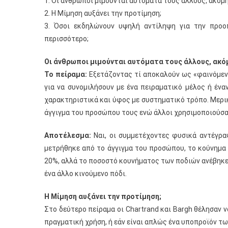
1. Οι άνθρωποι μιμούνται αυτόματα τους άλλους, ακόμη
2. Η Μίμηση αυξάνει την προτίμηση;
3. Όσοι εκδηλώνουν υψηλή αντίληψη για την προο
περισσότερο;
Οι άνθρωποι μιμούνται αυτόματα τους άλλους, ακόμ
Το πείραμα:
Εξετάζοντας τί αποκαλούν ως «φαινόμενο
για να συνομιλήσουν με ένα πειραματικό μέλος ή ένα
χαρακτηριστικά και ύφος με συστηματικό τρόπο. Μερι
άγγιγμα του προσώπου τους ενώ άλλοι χρησιμοποιούσα
Αποτέλεσμα:
Ναι, οι συμμετέχοντες φυσικά αντέγραψ
μετρήθηκε από το άγγιγμα του προσώπου, το κούνημα 
20%, αλλά το ποσοστό κουνήματος των ποδιών ανέβηκε
ένα άλλο κινούμενο πόδι.
Η Μίμηση αυξάνει την προτίμηση;
Στο δεύτερο πείραμα οι Chartrand και Bargh θέλησαν ν
πραγματική χρήση, ή εάν είναι απλώς ένα υποπροϊόν τ