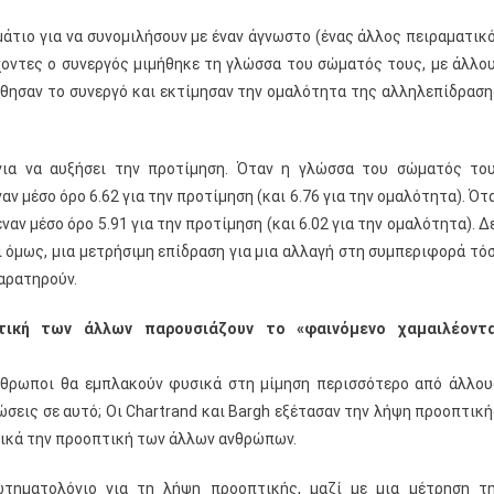
άτιο για να συνομιλήσουν με έναν άγνωστο (ένας άλλος πειραματικ
χοντες ο συνεργός μιμήθηκε τη γλώσσα του σώματός τους, με άλλο
θησαν το συνεργό και εκτίμησαν την ομαλότητα της αλληλεπίδραση
για να αυξήσει την προτίμηση. Όταν η γλώσσα του σώματός το
ν μέσο όρο 6.62 για την προτίμηση (και 6.76 για την ομαλότητα). Ότ
αν μέσο όρο 5.91 για την προτίμηση (και 6.02 για την ομαλότητα). Δ
κι όμως, μια μετρήσιμη επίδραση για μια αλλαγή στη συμπεριφορά τό
παρατηρούν.
τική των άλλων παρουσιάζουν το «φαινόμενο χαμαιλέοντ
άνθρωποι θα εμπλακούν φυσικά στη μίμηση περισσότερο από άλλου
σεις σε αυτό; Οι Chartrand και Bargh εξέτασαν την λήψη προοπτική
σικά την προοπτική των άλλων ανθρώπων.
ηματολόγιο για τη λήψη προοπτικής, μαζί με μια μέτρηση τ