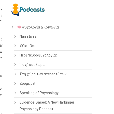
ός
υς
ς,
Ψυχολογία & Κοινωνία
Narratives
υς
αν
#GiatiOxi
εν
Περι Νευροψυχολογίας
σο
Ψυχή και Σώμα
Στη χώρα των στερεοτύπων
α»
Ζούμε ρε!
ς.
Speaking of Psychology
ς:
Evidence-Based: A New Harbinger
Psychology Podcast
ης