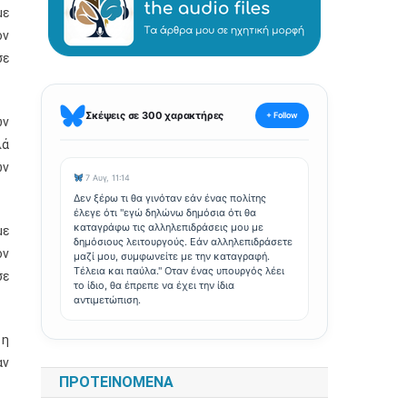
με
ον
σε
Σκέψεις σε 300 χαρακτήρες
+ Follow
ών
λά
ων
7 Αυγ, 11:14
Δεν ξέρω τι θα γινόταν εάν ένας πολίτης
έλεγε ότι "εγώ δηλώνω δημόσια ότι θα
καταγράφω τις αλληλεπιδράσεις μου με
με
δημόσιους λειτουργούς. Εάν αλληλεπιδράσετε
ον
μαζί μου, συμφωνείτε με την καταγραφή.
Τέλεια και παύλα." Οταν ένας υπουργός λέει
σε
το ίδιο, θα έπρεπε να έχει την ίδια
αντιμετώπιση.
 η
αν
ΠΡΟΤΕΙΝΌΜΕΝΑ