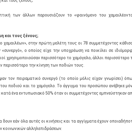
 και τους ξένους;
πτική των άλλων παρουσιάζουν το «φαινόμενο του χαμαιλέοντ
η και τους ξένους;
 χαμαιλέων», στην πρώτη μελέτη τους οι 78 συμμετέχοντες κάθισ
ν «συνεργό», ο οποίος είχε την υποχρέωση να ποικίλει σε ιδιόμορ
κοί χρησιμοποιούσαν περισσότερο το χαμόγελο, άλλοι περισσότερο 
ν περισσότερο την κίνηση των ποδιών τους.
αν τον πειραματικό συνεργό (το οποίο μόλις είχαν γνωρίσει) όπ
του ποδιού και το χαμόγελο. Το άγγιγμα του προσώπου ανέβηκε μό
 κατά ένα εντυπωσιακό 50% όταν οι συμμετέχοντες εμπνεύστηκαν α
α δουν εάν όλα αυτές οι κινήσεις και τα αγγίγματα έχουν οποιαδήπο
ων κοινωνικών αλληλεπιδράσεων.