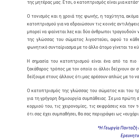
της μητέρας μας. Eτσι, ο κατοπτρισμός είναι μια κατά
Ο τoνισμός και η χροιά της φωνής, η ταχύτητα, ακόμα
κατοπτρισμού για να εδραιώσουν τις κοινές αντιλήψεις
μπορεί να φαίνεται λες και δύο άνθρωποι τραγουδούν
της γλώσσας του σώματος λιγοστεύει, αφού το κάθε 
φωvητικό συνταίριασμα με το άλλο άτομο γίνεται το κύ
Η σημασία του κατοπτρισμού είναι ένα από τα πιο
ξεκάθαρος τρόπος με τον οποίο οι άλλοι δείχνουν αν σ
δείξουμε στους άλλους ότι μας αρέσουν απλώς με το ν
Ο κατοπτρισμός της γλώσσας του σώματος και του τρ
για τη γρήγορη δημιουργία συμπάθειας. Σε μια πρώτη σ
κορμιού του, τις χειρονομίες, τις εκφράσεις και τον 
ότι σας έχει συμπαθήσει, θα σας περιγράψει ως «ευχάρι
*Η Γεωργία Πανταζή ε
Ερευνητι