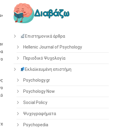
α»
Επιστημονικά άρθρα
αν
Hellenic Journal of Psychology
φα
Περιοδικό Ψυχολογία
το
Εκλαϊκευμένη επιστήμη
ως
Psychology.gr
νο
Psychology Now
πό
Social Policy
Ψυχογραφήματα
τε
Psychopedia