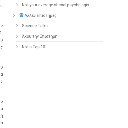
Not your average shcool psychologist
αι
Άλλες Επιστήμες
υς
Science Talks
Οι
Άκου την Επιστήμη
ου
Not a Top 10
ης
ου
τα
υς
ου
να
χή
να