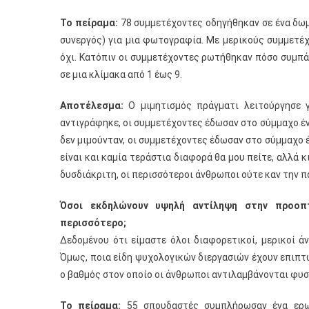
Το πείραμα:
78 συμμετέχοντες οδηγήθηκαν σε ένα δωμ
συνεργός) για μια φωτογραφία. Με μερικούς συμμετέ
όχι. Κατόπιν οι συμμετέχοντες ρωτήθηκαν πόσο συμπά
σε μια κλίμακα από 1 έως 9.
Αποτέλεσμα:
Ο μιμητισμός πράγματι λειτούργησε 
αντιγράφηκε, οι συμμετέχοντες έδωσαν στο σύμμαχο ένα
δεν μιμούνταν, οι συμμετέχοντες έδωσαν στο σύμμαχο έν
είναι και καμία τεράστια διαφορά θα μου πείτε, αλλά 
δυσδιάκριτη, οι περισσότεροι άνθρωποι ούτε καν την 
Όσοι εκδηλώνουν υψηλή αντίληψη στην προοπ
περισσότερο;
Δεδομένου ότι είμαστε όλοι διαφορετικοί, μερικοί 
Όμως, ποια είδη ψυχολογικών διεργασιών έχουν επιπτώ
ο βαθμός στον οποίο οι άνθρωποι αντιλαμβάνονται φυ
Το πείραμα:
55 σπουδαστές συμπλήρωσαν ένα ερωτ