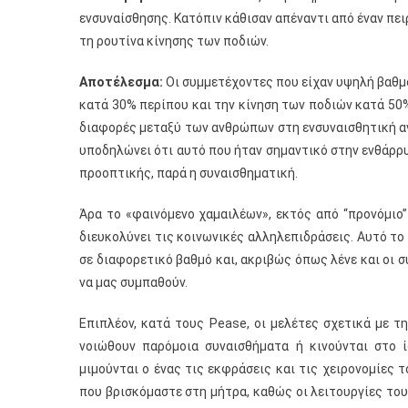
ενσυναίσθησης. Κατόπιν κάθισαν απέναντι από έναν πει
τη ρουτίνα κίνησης των ποδιών.
Αποτέλεσμα:
Οι συμμετέχοντες που είχαν υψηλή βαθμ
κατά 30% περίπου και την κίνηση των ποδιών κατά 50
διαφορές μεταξύ των ανθρώπων στη ενσυναισθητική ανη
υποδηλώνει ότι αυτό που ήταν σημαντικό στην ενθάρρ
προοπτικής, παρά η συναισθηματική.
Άρα το «φαινόμενο χαμαιλέων», εκτός από “προνόμιο
διευκολύνει τις κοινωνικές αλληλεπιδράσεις. Αυτό το
σε διαφορετικό βαθμό και, ακριβώς όπως λένε και οι
να μας συμπαθούν.
Επιπλέον, κατά τους Pease, oι μελέτες σχετικά με 
νοιώθουν παρόμοια συναισθήματα ή κινούνται στο ί
μιμούνται ο ένας τις εκφράσεις και τις χειρονομίες 
που βρισκόμαστε στη μήτρα, καθώς οι λειτουργίες του