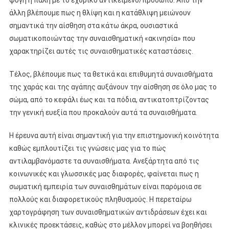
φυγή ή πάλη με το εχθρικό αντικείμενο/πρόσωπο. Από την
άλλη βλέπουμε πως η θλίψη και η κατάθλιψη μειώνουν
σημαντικά την αίσθηση στα κάτω άκρα, ουσιαστικά
σωματικοποιώντας την συναισθηματική «ακινησία» που
χαρακτηρίζει αυτές τις συναισθηματικές καταστάσεις.
Τέλος, βλέπουμε πως τα θετικά και επιθυμητά συναισθήματα
της χαράς και της αγάπης αυξάνουν την αίσθηση σε όλο μας το
σώμα, από το κεφάλι έως και τα πόδια, αντικατοπτρίζοντας
την γενική ευεξία που προκαλούν αυτά τα συναισθήματα.
Η έρευνα αυτή είναι σημαντική για την επιστημονική κοινότητα
καθώς εμπλουτίζει τις γνώσεις μας για το πώς
αντιλαμβανόμαστε τα συναισθήματα. Ανεξάρτητα από τις
κοινωνικές και γλωσσικές μας διαφορές, φαίνεται πως η
σωματική εμπειρία των συναισθημάτων είναι παρόμοια σε
πολλούς και διαφορετικούς πληθυσμούς. Η περεταίρω
χαρτογράφηση των συναισθηματικών αντιδράσεων έχει και
κλινικές προεκτάσεις, καθώς στο μέλλον μπορεί να βοηθήσει