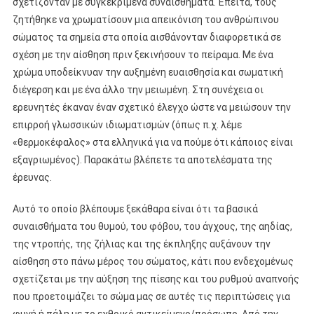
σχετίζονταν με συγκεκριμένα συναισθήματα. Έπειτα, τους
ζητήθηκε να χρωματίσουν μια απεικόνιση του ανθρώπινου
σώματος τα σημεία στα οποία αισθάνονταν διαφορετικά σε
σχέση με την αίσθηση πριν ξεκινήσουν το πείραμα. Με ένα
χρώμα υποδείκνυαν την αυξημένη ευαισθησία και σωματική
διέγερση και με ένα άλλο την μειωμένη. Στη συνέχεια οι
ερευνητές έκαναν έναν σχετικό έλεγχο ώστε να μειώσουν την
επιρροή γλωσσικών ιδιωματισμών (όπως π.χ. λέμε
«θερμοκέφαλος» στα ελληνικά για να πούμε ότι κάποιος είναι
εξαγριωμένος). Παρακάτω βλέπετε τα αποτελέσματα της
έρευνας.
Αυτό το οποίο βλέπουμε ξεκάθαρα είναι ότι τα βασικά
συναισθήματα του θυμού, του φόβου, του άγχους, της αηδίας,
της ντροπής, της ζήλιας και της έκπληξης αυξάνουν την
αίσθηση στο πάνω μέρος του σώματος, κάτι που ενδεχομένως
σχετίζεται με την αύξηση της πίεσης και του ρυθμού αναπνοής
που προετοιμάζει το σώμα μας σε αυτές τις περιπτώσεις για