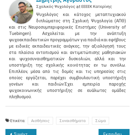
Σχολικός Ψυχολόγος
at
ΕΕΕΕΚ Κατερίνης
Ψυχολόγος και κάτοχος μεταπτυχιακού
διπλώματος στη Σχολική Ψυχολογία (ΑΠΘ)
και στις Νευροσυμπεριφορικές Επιστήμες (University of
Tuebingen). Ασχολείται με την ανάπτυξη
ψυχοεκπαιδευτικών προγραμμάτων για παιδιά και εφήβους
με ειδικές εκπαιδευτικές ανάγκες, την αξιολόγησή τους
στα πλαίσια εντοπισμού και αντιμετώπισης μαθησιακών
και ψυχοσυναισθηματικών δυσκολιών, αλλά και την
υποστήριξη της σχολικής κοινότητας εν τω συνόλω.
Επιπλέον, μέσα από τις δομές και τις υπηρεσίες στις
οποίες εργάζεται, παρέχει συμβουλευτική υποστήριξη
γονέων και παιδιών.Έχει εμπειρία παροχής
ψυχοκοινωνικής υποστήριξης σε ευάλωτες ομάδες
πληθυσμού.
Ετικέτα:
Αισθήσεις
Συναισθήματα
Σώμα
Πλοήγηση
Συνέντευξη στο diabazoume.gr
Εκπαιδευτικό Σεμινάριο Εκμάθησης του WISC III