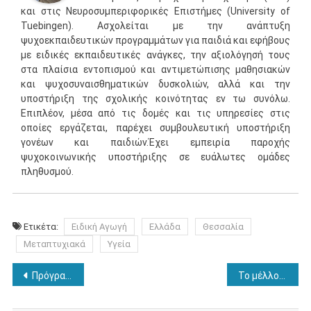
και στις Νευροσυμπεριφορικές Επιστήμες (University of
Tuebingen). Ασχολείται με την ανάπτυξη
ψυχοεκπαιδευτικών προγραμμάτων για παιδιά και εφήβους
με ειδικές εκπαιδευτικές ανάγκες, την αξιολόγησή τους
στα πλαίσια εντοπισμού και αντιμετώπισης μαθησιακών
και ψυχοσυναισθηματικών δυσκολιών, αλλά και την
υποστήριξη της σχολικής κοινότητας εν τω συνόλω.
Επιπλέον, μέσα από τις δομές και τις υπηρεσίες στις
οποίες εργάζεται, παρέχει συμβουλευτική υποστήριξη
γονέων και παιδιών.Έχει εμπειρία παροχής
ψυχοκοινωνικής υποστήριξης σε ευάλωτες ομάδες
πληθυσμού.
Ετικέτα:
Ειδική Αγωγή
Ελλάδα
Θεσσαλία
Μεταπτυχιακά
Υγεία
Πλοήγηση
Πρόγραμμα Δήμου Θεσσαλονίκης: “Συνοδεία Υπερηλίκων”
Το μέλλον μοιάζει πιο κοντινό σε σχέση με το παρελθόν
άρθρων