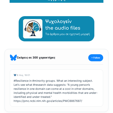
Σκέψεις σε 300 χαρακτήρες
+ Follow
8 Αυγ, 16:01
#Resilience in #minority groups. What an interesting subject.
Let's see what #research data suggests: "A young person’s
resilience in one domain can come at a cost in other domains,
including physical and mental health morbidities that are under-
identified and under-treated."
https://pmc.ncbi.nlm.nih.gov/articles/PMC8867687/