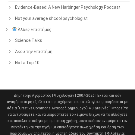
Evidence-Based: A New Harbinger Psychology Podcast
Not your average shcool psychologist
Άλλες Επιστήμες
Science Talks
Άκου την Επιστήμη
Not a Top 10
Δημήτρης Αγοραστός | Ψυχολογείν | 2007-2026 | Εκτός και εάν
αναφέρεται ρητά, όλο το περιεχόμενο του ιστολογίου προσφέρεται με
άδεια "Creative Commons Αναφορά Δημιουργού 4.0 Διεθνές". Μπορείτε
να αντιγράψετε και να μοιραστείτε το κείμενο δίχως να το αλλάξετε
και αποκλειστικά για μη εμπορική χρήση, μόνο εφόσον αναφέρετε τον
συντάκτη και την πηγή. Για οποιαδήποτε άλλη χρήση και άρση των
περιορισμών απαιτείται η γραπτή άδεια του συντάκτη. | Φιλοξενία: