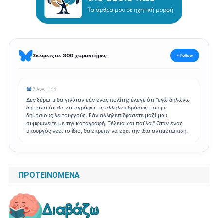
Σκέψεις σε 300 χαρακτήρες
+ Follow
7 Αυγ, 11:14
Δεν ξέρω τι θα γινόταν εάν ένας πολίτης έλεγε ότι "εγώ δηλώνω
δημόσια ότι θα καταγράφω τις αλληλεπιδράσεις μου με
δημόσιους λειτουργούς. Εάν αλληλεπιδράσετε μαζί μου,
συμφωνείτε με την καταγραφή. Τέλεια και παύλα." Οταν ένας
υπουργός λέει το ίδιο, θα έπρεπε να έχει την ίδια αντιμετώπιση.
ΠΡΟΤΕΙΝΌΜΕΝΑ