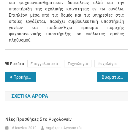
και ψυχοσυναισθηματικών δυσκολιών, αλλά και την
υποστήριξη της σχολικής κοινότητας εν τω συνόλω.
Επιπλέον, μέσα από τις δομές και τις υπηρεσίες στις
οποίες εργάζεται, παρέχει συμβουλευτική υποστήριξη
γονέων και παιδιών.Έχει εμπειρία παροχής
ψυχοκοινωνικής υποστήριξης σε ευάλωτες ομάδες
πληθυσμού.
Ετικέτα:
Επαγγελματικά
Τεχνολογία
Ψυχολόγοι
Πλοήγηση
Προκήρυξη θέσεων για το μεταπτυχιακό πρόγραμμα Συμβουλευτικής στην Ειδική Αγωγή, την Εκπαίδευση και την Υγεία
Βιωματικό σεμινάριο δεκτικής μουσικοθεραπειας
άρθρων
ΣΧΕΤΙΚΆ ΆΡΘΡΑ
Νέες Προσθήκες Στο Ψυχολογείν
16 Ιουνίου 2010
Δημήτρης Αγοραστός