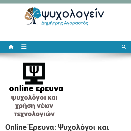
Μεταπηδήστε
στο
περιεχόμενο
Ψυχολογείν
Δημήτρης Αγοραστός
Online Έρευνα: Ψυχολόγοι και