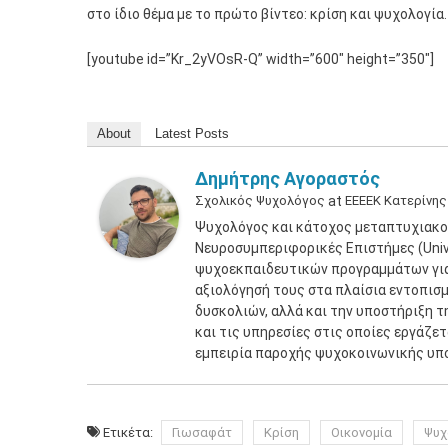
στο ίδιο θέμα με το πρώτο βίντεο: κρίση και ψυχολογία.
[youtube id=”Kr_2yVOsR-Q” width=”600″ height=”350″]
About
Latest Posts
Δημήτρης Αγοραστός
Σχολικός Ψυχολόγος
at
ΕΕΕΕΚ Κατερίνης
Ψυχολόγος και κάτοχος μεταπτυχιακο
Νευροσυμπεριφορικές Επιστήμες (Unive
ψυχοεκπαιδευτικών προγραμμάτων για 
αξιολόγησή τους στα πλαίσια εντοπισ
δυσκολιών, αλλά και την υποστήριξη τ
και τις υπηρεσίες στις οποίες εργάζε
εμπειρία παροχής ψυχοκοινωνικής υπ
Ετικέτα:
Γιωσαφάτ
Κρίση
Οικονομία
Ψυχ