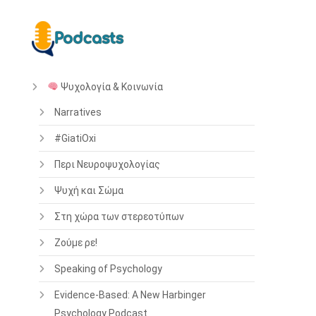
Ψυχολογία & Κοινωνία
Narratives
#GiatiOxi
Περι Νευροψυχολογίας
Ψυχή και Σώμα
Στη χώρα των στερεοτύπων
Ζούμε ρε!
Speaking of Psychology
Evidence-Based: A New Harbinger
Psychology Podcast