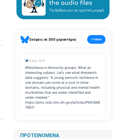
Σκέψεις σε 300 χαρακτήρες
+ Follow
8 Αυγ, 16:01
#Resilience in #minority groups. What an
interesting subject. Let's see what #research
data suggests: "A young person’s resilience in
one domain can come at a cost in other
domains, including physical and mental health
morbidities that are under-identified and
under-treated."
https://pmc.ncbi.nlm.nih.gov/articles/PMC886
7687/
ΠΡΟΤΕΙΝΌΜΕΝΑ