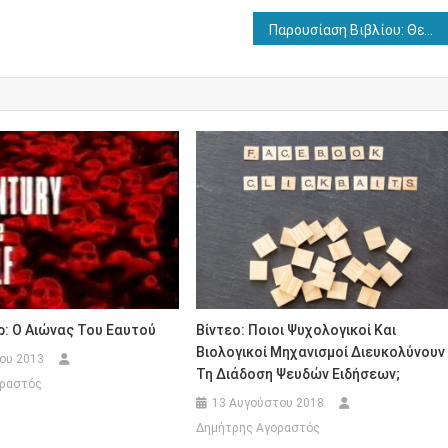
Παρουσίαση Βιβλίου: Θεωρίες Προσωπικότητας, Έρευνα και Εφαρμογές
: Ο Αιώνας Του Εαυτού
Βίντεο: Ποιοι Ψυχολογικοί Και
Βιολογικοί Μηχανισμοί Διευκολύνουν
ίου 2013
Τη Διάδοση Ψευδών Ειδήσεων;
οραστός
13 Αυγούστου 2018
Δημήτρης Αγοραστός