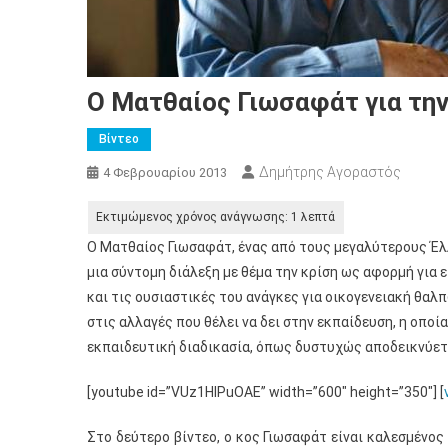
Ο Ματθαίος Γιωσαφάτ για την
Βίντεο
Δημήτρης Αγοραστός
4 Φεβρουαρίου 2013
Ο Ματθαίος Γιωσαφάτ, ένας από τους μεγαλύτερους Έλ
μια σύντομη διάλεξη με θέμα την κρίση ως αφορμή για
και τις ουσιαστικές του ανάγκες για οικογενειακή θαλ
στις αλλαγές που θέλει να δει στην εκπαίδευση, η οποία
εκπαιδευτική διαδικασία, όπως δυστυχώς αποδεικνύετα
[youtube id=”VUz1HlPuOAE” width=”600″ height=”350″] [
Στο δεύτερο βίντεο, ο κος Γιωσαφάτ είναι καλεσμένο