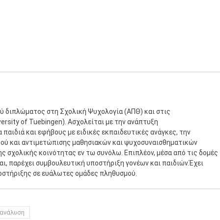
ύ διπλώματος στη Σχολική Ψυχολογία (ΑΠΘ) και στις
rsity of Tuebingen). Ασχολείται με την ανάπτυξη
παιδιά και εφήβους με ειδικές εκπαιδευτικές ανάγκες, την
μού και αντιμετώπισης μαθησιακών και ψυχοσυναισθηματικών
ης σχολικής κοινότητας εν τω συνόλω. Επιπλέον, μέσα από τις δομές
ται, παρέχει συμβουλευτική υποστήριξη γονέων και παιδιών.Έχει
οστήριξης σε ευάλωτες ομάδες πληθυσμού.
ανάλυση