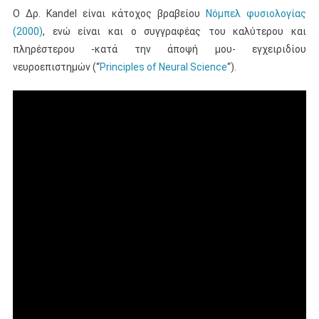
Ο Δρ. Kandel είναι κάτοχος βραβείου
Νόμπελ φυσιολογίας
(2000)
, ενώ είναι και ο συγγραφέας του καλύτερου και
πληρέστερου -κατά την άποψή μου- εγχειριδίου
νευροεπιστημών (“
Principles of Neural Science
“).