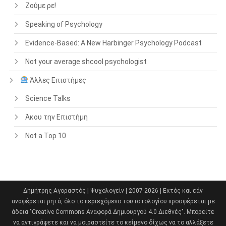
Ζούμε ρε!
Speaking of Psychology
Evidence-Based: A New Harbinger Psychology Podcast
Not your average shcool psychologist
Άλλες Επιστήμες
Science Talks
Άκου την Επιστήμη
Not a Top 10
Δημήτρης Αγοραστός | Ψυχολογείν | 2007-2026 | Εκτός και εάν
αναφέρεται ρητά, όλο το περιεχόμενο του ιστολογίου προσφέρεται με
άδεια "Creative Commons Αναφορά Δημιουργού 4.0 Διεθνές". Μπορείτε
να αντιγράψετε και να μοιραστείτε το κείμενο δίχως να το αλλάξετε