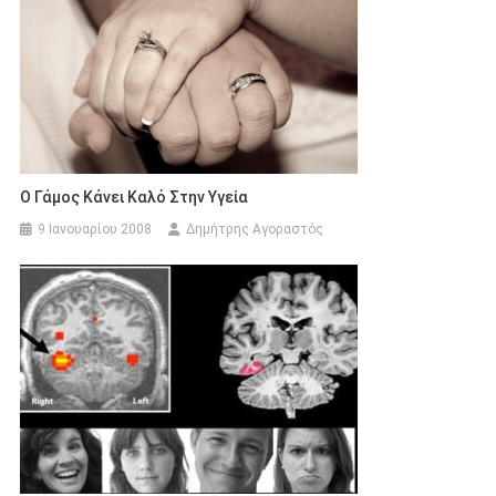
Ο Γάμος Κάνει Καλό Στην Υγεία
9 Ιανουαρίου 2008
Δημήτρης Αγοραστός