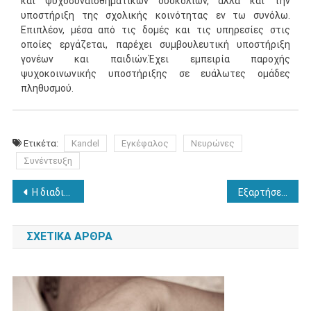
και ψυχοσυναισθηματικών δυσκολιών, αλλά και την
υποστήριξη της σχολικής κοινότητας εν τω συνόλω.
Επιπλέον, μέσα από τις δομές και τις υπηρεσίες στις
οποίες εργάζεται, παρέχει συμβουλευτική υποστήριξη
γονέων και παιδιών.Έχει εμπειρία παροχής
ψυχοκοινωνικής υποστήριξης σε ευάλωτες ομάδες
πληθυσμού.
Ετικέτα:
Kandel
Εγκέφαλος
Νευρώνες
Συνέντευξη
Πλοήγηση
Η διαδικτυακή ψυχοθεραπεία μπορεί να είναι εξίσου καλή ή και καλύτερη από την παραδοσιακή ψυχοθεραπεία για την αντιμετώπιση κάποιων μορφών ψυχοπαθολογίας
Εξαρτήσεις στην εφηβική ηλικία: Διάγνωση – Παράγοντες Κινδύνου – Συννοσηρότητα
άρθρων
ΣΧΕΤΙΚΆ ΆΡΘΡΑ