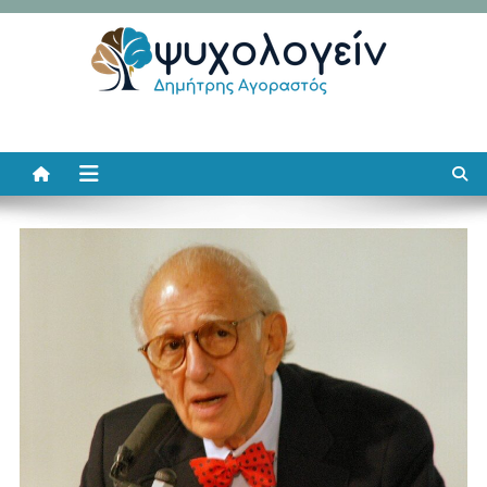
Μεταπηδήστε
στο
περιεχόμενο
Ψυχολογείν
Δημήτρης Αγοραστός