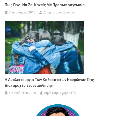
Πως Είναι Να Ζει Κανείς Με Προσωποαγνωσία;
3 Ιανουαρίου 2013
Δημήτρης Αγοραστός
Η Δυσλειτουργία Των Καθρεπτικών Νευρώνων Στις
Διαταραχές Ενσυναίσθησης
6 Αυγούστου 2015
Δημήτρης Αγοραστός