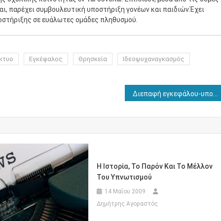
ται, παρέχει συμβουλευτική υποστήριξη γονέων και παιδιών.Έχει
οστήριξης σε ευάλωτες ομάδες πληθυσμού.
κτυο
Εγκέφαλος
Θρησκεία
Ιδεοψυχαναγκασμός
Διεπαφή εγκεφάλου-υπολογιστή: το μέλλον είναι ήδη εδώ (Μέρος 1/3)
Η Ιστορία, Το Παρόν Και Το Μέλλον
Του Υπνωτισμού
14 Μαΐου 2009
Δημήτρης Αγοραστός