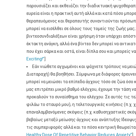
παρουσιάζει και εκθειάζει την διαδικτυακή ψυχοθεραπε
ευρεία είναι η πρακτική αυτή αλλά και κατά πόσο μπορ
θεραπευόμενος και θεραπευτής συναντιούνται πρόσωπο 
μπορεί να εισέλθει σε όλους τους τομείς της ζωής μας
βιντεοσυνδιαλέξεων είναι χρήσιμη όταν υπάρχει απόστ
έκτακτη ανάγκη, αλλά ένα βίντεο δεν μπορεί να αντικα
που έχει σάρκα και οστά, είναι δίπλα σου και μπορείς να 
Exciting!”
]
Εάν νιώθετε αγχωμένοι και ψάχνετε τρόπους να μει
Διαταραχή) θα βοηθήσει. Σύμφωνα με διάφορες έρευνε
μπορεί να μειώσει τα επίπεδα άγχους τόσο σε ζώα όσο 
μας επιτρέπει μικρό βαθμό ελέγχου, έχουμε την τάση ν
προκαλούν το συναίσθημα του ελέγχου. Σε αυτές τις τε
φιλάω το σταυρό μου), η τελετουργικές κινήσεις (π.χ.
επαναλαμβανόμενες σκέψεις (π.χ. καθυσηχαστικές σκέψ
βεβαίως μεταξύ μείωσης άγχους και ανάπτυξης Ιδεοψυ
τις συμπεριφορές αλλά και το πόσο κεντρική θεωρείται
Healthy Dose Of Repetitive Behavior Reduces Anxiety”
]