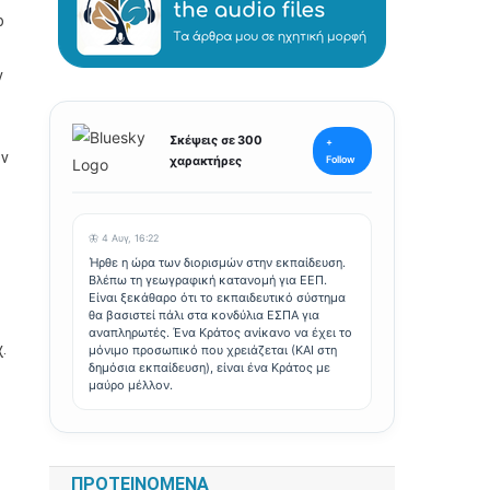
ο
ν
Σκέψεις σε 300
+
ον
χαρακτήρες
Follow
🦋 4 Αυγ, 16:22
Ήρθε η ώρα των διορισμών στην εκπαίδευση.
Βλέπω τη γεωγραφική κατανομή για ΕΕΠ.
Είναι ξεκάθαρο ότι το εκπαιδευτικό σύστημα
θα βασιστεί πάλι στα κονδύλια ΕΣΠΑ για
αναπληρωτές. Ένα Κράτος ανίκανο να έχει το
.
μόνιμο προσωπικό που χρειάζεται (ΚΑΙ στη
δημόσια εκπαίδευση), είναι ένα Κράτος με
μαύρο μέλλον.
ς
ΠΡΟΤΕΙΝΌΜΕΝΑ