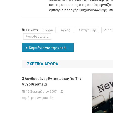
και τις υπηρεσίες στις οποίες εργάζε
εμπειρία παροχής ψυχοκοινωνικής υπ
Ετικέτα:
Skype
Άγχος
Αλτσχάιμερ
Διαδί
Ψυχοθεραπεία
Πλοήγηση
Καμπάνια για την κατάργηση των μηχανικών καθηλώσεων
άρθρων
ΣΧΕΤΙΚΆ ΆΡΘΡΑ
3 Λανθασμένες Εντυπώσεις Για Την
Ψυχοθεραπεία
12 Σεπτεμβρίου 2007
Δημήτρης Αγοραστός