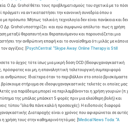
ία. Ο Δρ. Grohol θέτει τους προβληματισμούς του σχετικά με το πόσ
εί πράγματι να αντικαταστήσει την κανονική συνεδρία όπου ο
με πρόσωπο. Μήπως τελικά η τεχνολογία δεν είναι πανάκεια και δε
; Ο Δρ. Grohol υποστηρίζει -και εγώ συμφωνώ απόλυτα- πως η χρήση
αση μεταξύ θεραπευτή και θεραπευόμενου και παρουσιάζεται μια
ταστήσει την ανθρώπινη επαφή και το συναίσθημα ότι μιλάς με κάποι
τον αγγίξεις. [
PsychCentral: “Skype Away: Online Therapy is Still
ώσετε το άγχος τότε ίσως μια μικρή δόση OCD (Ιδεοψυχαναγκαστική
ς, πρόσφατες και μη, η επαναληπτική τελετουργική συμπεριφορά
και ανθρώπους. Ιδιαίτερα όταν το περιβάλλον στο οποίο βρισκόμαστε
α βρίσκουμε στήριγμα σε ιδεοψυχαναγκαστικές τελετές οι οποίες μας
λετές για παράδειμα μπορεί να περιλαμβάνονται η χρήση γουριών (π.χ
 χτύπημα της μπάλας μπάσκετ 5 φορές πριν μια ελεύθερη βολή) και
εις τύπου “όλα θα πάνε καλά ή προσευχές). Η ειδοποιός διαφορά
χαναγκαστικής Διαταραχής είναι ο χρόνος που αφιερώνεται σε αυτέ
 η χρήση τους στην καθημερινότητά μας. [
Medical News Toda: “A