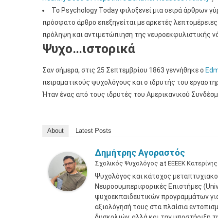
Το Psychology Today φιλοξενεί μια σειρά άρθρων γύ
πρόσφατο άρθρο επεξηγείται με αρκετές λεπτομέρειες 
πρόληψη και αντιμετώπιηση της νευροεκφυλιστικής νό
Ψυχο…ιστορικά
Σαν σήμερα, στις 25 Σεπτεμβρίου 1863 γεννήθηκε ο
Edm
πειραματικούς ψυχολόγους και ο ιδρυτής του εργαστηρ
Ήταν ένας από τους ιδρυτές του Αμερικανικού Συνδέσμ
About
Latest Posts
Δημήτρης Αγοραστός
Σχολικός Ψυχολόγος
at
ΕΕΕΕΚ Κατερίνης
Ψυχολόγος και κάτοχος μεταπτυχιακο
Νευροσυμπεριφορικές Επιστήμες (Unive
ψυχοεκπαιδευτικών προγραμμάτων για 
αξιολόγησή τους στα πλαίσια εντοπισ
δυσκολιών, αλλά και την υποστήριξη τ