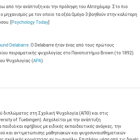
ρω από την ανάπτυξη και την πρόληψη του Αλτσχάιμερ. Στο πιο
ο μηχανισμός με τον οποίο τα οξέα Ωμέγα-3 βοηθούν στην καλύτερη
σου. [
Psychology Today
]
und Delabarre
. Ο Delabarre ήταν ένας από τους πρώτους
ίου πειραματικής ψυχολογίας στο Πανεπιστήμιο Brown (το 1892).
ου Ψυχολογίας (
APA
).
ύ διπλώματος στη Σχολική Ψυχολογία (ΑΠΘ) και στις
rsity of Tuebingen). Ασχολείται με την ανάπτυξη
παιδιά και εφήβους με ειδικές εκπαιδευτικές ανάγκες, την
μού και αντιμετώπισης μαθησιακών και ψυχοσυναισθηματικών
ης σχολικής κοινότητας εν τω συνόλω. Επιπλέον, μέσα από τις δομές