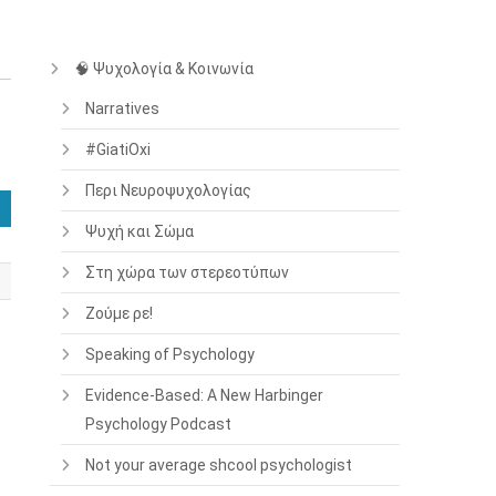
🧠 Ψυχολογία & Κοινωνία
Narratives
#GiatiOxi
Περι Νευροψυχολογίας
Ψυχή και Σώμα
Στη χώρα των στερεοτύπων
Ζούμε ρε!
Speaking of Psychology
Evidence-Based: A New Harbinger
Psychology Podcast
Not your average shcool psychologist