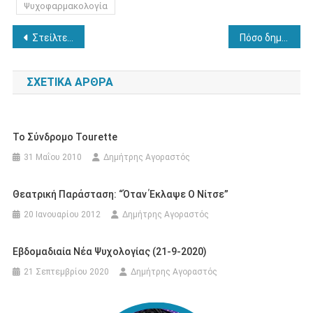
Ψυχοφαρμακολογία
Πλοήγηση
Στείλτε τα δικά σας άρθρα στο Ψυχολογείν
Πόσο δημιουργικοί μπορούν να είναι οι ηλεκτρονικοί υπολογιστές;
άρθρων
ΣΧΕΤΙΚΆ ΆΡΘΡΑ
Το Σύνδρομο Tourette
31 Μαΐου 2010
Δημήτρης Αγοραστός
Θεατρική Παράσταση: “Όταν Έκλαψε Ο Νίτσε”
20 Ιανουαρίου 2012
Δημήτρης Αγοραστός
Εβδομαδιαία Νέα Ψυχολογίας (21-9-2020)
21 Σεπτεμβρίου 2020
Δημήτρης Αγοραστός