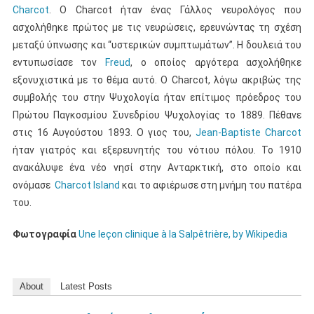
Charcot
. Ο Charcot ήταν ένας Γάλλος νευρολόγος που
ασχολήθηκε πρώτος με τις νευρώσεις, ερευνώντας τη σχέση
μεταξύ ύπνωσης και “υστερικών συμπτωμάτων”. Η δουλειά του
εντυπωσίασε τον
Freud
, ο οποίος αργότερα ασχολήθηκε
εξονυχιστικά με το θέμα αυτό. Ο Charcot, λόγω ακριβώς της
συμβολής του στην Ψυχολογία ήταν επίτιμος πρόεδρος του
Πρώτου Παγκοσμίου Συνεδρίου Ψυχολογίας το 1889. Πέθανε
στις 16 Αυγούστου 1893. Ο γιος του,
Jean-Baptiste Charcot
ήταν γιατρός και εξερευνητής του νότιου πόλου. Το 1910
ανακάλυψε ένα νέο νησί στην Ανταρκτική, στο οποίο και
ονόμασε
Charcot Island
και το αφιέρωσε στη μνήμη του πατέρα
του.
Φωτογραφία
Une leçon clinique à la Salpêtrière, by Wikipedia
About
Latest Posts