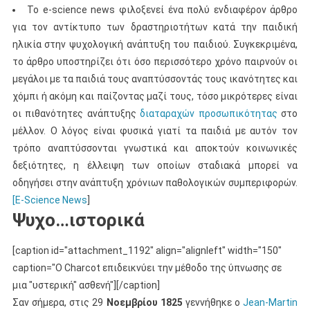
Το e-science news φιλοξενεί ένα πολύ ενδιαφέρον άρθρο
για τον αντίκτυπο των δραστηριοτήτων κατά την παιδική
ηλικία στην ψυχολογική ανάπτυξη του παιδιού. Συγκεκριμένα,
το άρθρο υποστηρίζει ότι όσο περισσότερο χρόνο παιρνούν οι
μεγάλοι με τα παιδιά τους αναπτύσσοντάς τους ικανότητες και
χόμπι ή ακόμη και παίζοντας μαζί τους, τόσο μικρότερες είναι
οι πιθανότητες ανάπτυξης
διαταραχών προσωπικότητας
στο
μέλλον. Ο λόγος είναι φυσικά γιατί τα παιδιά με αυτόν τον
τρόπο αναπτύσσονται γνωστικά και αποκτούν κοινωνικές
δεξιότητες, η έλλειψη των οποίων σταδιακά μπορεί να
οδηγήσει στην ανάπτυξη χρόνιων παθολογικών συμπεριφορών.
[E-Science News
]
Ψυχο…ιστορικά
[caption id="attachment_1192" align="alignleft" width="150"
caption="Ο Charcot επιδεικνύει την μέθοδο της ύπνωσης σε
μια "υστερική" ασθενή"]
[/caption]
Σαν σήμερα, στις 29
Νοεμβρίου 1825
γεννήθηκε ο
Jean-Martin