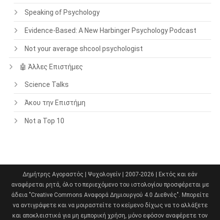
Speaking of Psychology
Evidence-Based: A New Harbinger Psychology Podcast
Not your average shcool psychologist
🤖 Άλλες Επιστήμες
Science Talks
Άκου την Επιστήμη
Not a Top 10
Δημήτρης Αγοραστός | Ψυχολογείν | 2007-2026 | Εκτός και εάν
αναφέρεται ρητά, όλο το περιεχόμενο του ιστολογίου προσφέρεται με
άδεια "Creative Commons Αναφορά Δημιουργού 4.0 Διεθνές". Μπορείτε
να αντιγράψετε και να μοιραστείτε το κείμενο δίχως να το αλλάξετε
και αποκλειστικά για μη εμπορική χρήση, μόνο εφόσον αναφέρετε τον