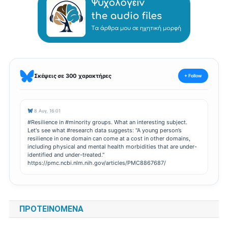
Σκέψεις σε 300 χαρακτήρες
+ Follow
8 Αυγ, 16:01
#Resilience in #minority groups. What an interesting subject.
Let's see what #research data suggests: "A young person’s
resilience in one domain can come at a cost in other domains,
including physical and mental health morbidities that are under-
identified and under-treated."
https://pmc.ncbi.nlm.nih.gov/articles/PMC8867687/
ΠΡΟΤΕΙΝΌΜΕΝΑ