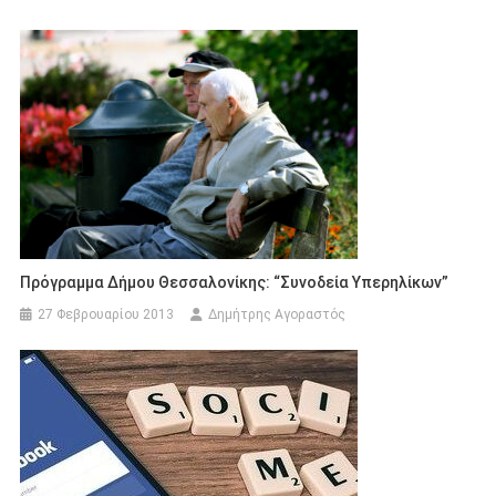
Πρόγραμμα Δήμου Θεσσαλονίκης: “Συνοδεία Υπερηλίκων”
27 Φεβρουαρίου 2013
Δημήτρης Αγοραστός