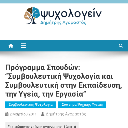
Μεταπηδήστε
στο
περιεχόμενο
Ψυχολογείν
Δημήτρης Αγοραστός
Πρόγραμμα Σπουδών:
“Συμβουλευτική Ψυχολογία και
Συμβουλευτική στην Εκπαίδευση,
την Υγεία, την Εργασία”
Συμβουλευτικη Ψυχολογια
Σύστημα Ψυχικής Υγείας
Δημήτρης Αγοραστός
2 Μαρτίου 2011