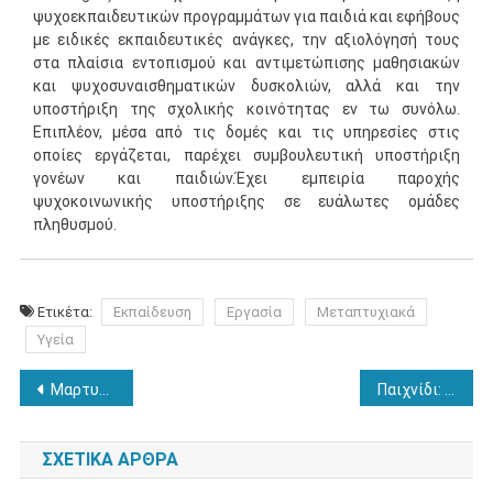
ψυχοεκπαιδευτικών προγραμμάτων για παιδιά και εφήβους
με ειδικές εκπαιδευτικές ανάγκες, την αξιολόγησή τους
στα πλαίσια εντοπισμού και αντιμετώπισης μαθησιακών
και ψυχοσυναισθηματικών δυσκολιών, αλλά και την
υποστήριξη της σχολικής κοινότητας εν τω συνόλω.
Επιπλέον, μέσα από τις δομές και τις υπηρεσίες στις
οποίες εργάζεται, παρέχει συμβουλευτική υποστήριξη
γονέων και παιδιών.Έχει εμπειρία παροχής
ψυχοκοινωνικής υποστήριξης σε ευάλωτες ομάδες
πληθυσμού.
Ετικέτα:
Εκπαίδευση
Εργασία
Μεταπτυχιακά
Υγεία
Πλοήγηση
Μαρτυρία εθελόντριας για την τριτοκοσμική κατάσταση που επικρατεί στο ΚΕΠΕΚ Λεχαινών
Παιχνίδι: τι μας προσφέρει και πώς αναπτύσσεται
άρθρων
ΣΧΕΤΙΚΆ ΆΡΘΡΑ