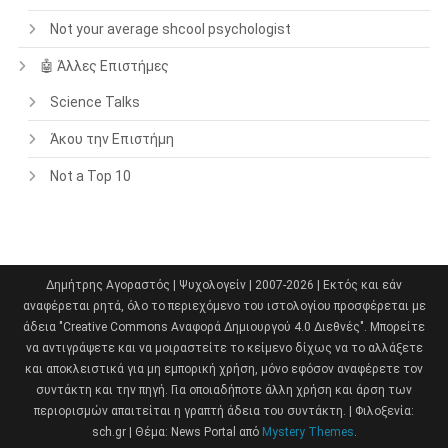
Not your average shcool psychologist
🤖 Άλλες Επιστήμες
Science Talks
Άκου την Επιστήμη
Not a Top 10
Δημήτρης Αγοραστός | Ψυχολογείν | 2007-2026 | Εκτός και εάν
αναφέρεται ρητά, όλο το περιεχόμενο του ιστολογίου προσφέρεται με
άδεια "Creative Commons Αναφορά Δημιουργού 4.0 Διεθνές". Μπορείτε
να αντιγράψετε και να μοιραστείτε το κείμενο δίχως να το αλλάξετε
και αποκλειστικά για μη εμπορική χρήση, μόνο εφόσον αναφέρετε τον
συντάκτη και την πηγή. Για οποιαδήποτε άλλη χρήση και άρση των
περιορισμών απαιτείται η γραπτή άδεια του συντάκτη. | Φιλοξενία:
sch.gr
|
Θέμα: News Portal από
Mystery Themes
.