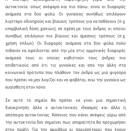
αυτοκτονία -όπως ανέφερα και πιο πάνω- είναι οι διαφορές
ανάμεσα στα δύο φύλα. Οι γυναίκες συνήθως επιλέγουν
λιγότερο οδυνηρούς και βίαιους τρόπους για να πεθάνουν (π.χ.
υπερβολική δόση χαπιών), σε σχέση με τους άνδρες oι οποίοι
συνήθως επιλέγουν πιο βίαιους και άμεσους τρόπους (π.χ.
χρήση όπλων). Οι διαφορές ανάμεσα στα δύο φύλα πολύ
πιθανόν να οφείλονται από την μία στις ορμονικές διαφορές
ανάμεσά τους οι οποίες καθιστούν τους άνδρες πιο
επιθετικούς από ότι τις γυναίκες και από την άλλη στα
κοινωνικά πρότυπα που πλάθουν τον άνδρα ως μια φιγούρα
που πρέπει να μην λυγίζει και να φοβάται, ενώ την γυναίκα ως
ευαίσθητη στον πόνο.
Σε αυτό το σημείο θα πρέπει να γίνει μια σημαντική
διευκρίνηση: άλλο ο αυτοκτονικός ιδεασμός και άλλο η
απόπειρα αυτοκτονίας. Κάποιος που κάνει σκέψεις γύρω από
την αυτοκτονία δεν σημαίνει πως απαραίτητα θα προχωρήσει
στην πράξη. Για την ακρίβεια οι περισσότεροι που έχουν