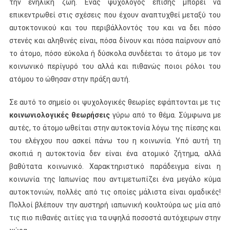
την ενήλικη ζωή. Ένας ψυχολόγος επίσης μπορεί να
επικεντρωθεί στις σχέσεις που έχουν αναπτυχθεί μεταξύ του
αυτοκτονικού και του περιβάλλοντός του και να δει πόσο
στενές και αληθινές είναι, πόσα δίνουν και πόσα παίρνουν από
το άτομο, πόσο εύκολα ή δύσκολα συνδέεται το άτομο με τον
κοινωνικό περίγυρό του αλλά και πιθανώς ποιοι ρόλοι του
ατόμου το ώθησαν στην πράξη αυτή.
Σε αυτό το σημείο οι ψυχολογικές θεωρίες εφάπτονται με τις
κοινωνιολογικές θεωρήσεις
γύρω από το θέμα. Σύμφωνα με
αυτές, το άτομο ωθείται στην αυτοκτονία λόγω της πίεσης και
του ελέγχου που ασκεί πάνω του η κοινωνία. Υπό αυτή τη
σκοπιά η αυτοκτονία δεν είναι ένα ατομικό ζήτημα, αλλά
βαθύτατα κοινωνικό. Χαρακτηριστικό παράδειγμα είναι η
κοινωνία της Ιαπωνίας που αντιμετωπίζει ένα μεγάλο κύμα
αυτοκτονιών, πολλές από τις οποίες μάλιστα είναι ομαδικές!
Πολλοί βλέπουν την αυστηρή ιαπωνική κουλτούρα ως μία από
τις πιο πιθανές αιτίες για τα υψηλά ποσοστά αυτόχειρων στην