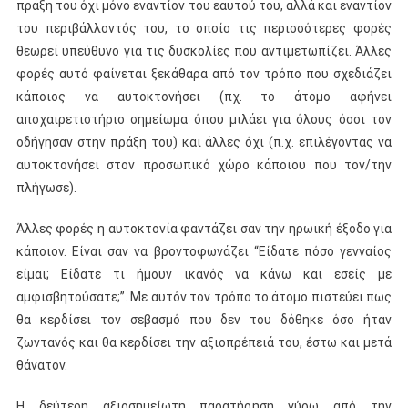
πράξη του όχι μόνο εναντίον του εαυτού του, αλλά και εναντίον
του περιβάλλοντός του, το οποίο τις περισσότερες φορές
θεωρεί υπεύθυνο για τις δυσκολίες που αντιμετωπίζει. Άλλες
φορές αυτό φαίνεται ξεκάθαρα από τον τρόπο που σχεδιάζει
κάποιος να αυτοκτονήσει (πχ. το άτομο αφήνει
αποχαιρετιστήριο σημείωμα όπου μιλάει για όλους όσοι τον
οδήγησαν στην πράξη του) και άλλες όχι (π.χ. επιλέγοντας να
αυτοκτονήσει στον προσωπικό χώρο κάποιου που τον/την
πλήγωσε).
Άλλες φορές η αυτοκτονία φαντάζει σαν την ηρωική έξοδο για
κάποιον. Είναι σαν να βροντοφωνάζει “Είδατε πόσο γενναίος
είμαι; Είδατε τι ήμουν ικανός να κάνω και εσείς με
αμφισβητούσατε;”. Με αυτόν τον τρόπο το άτομο πιστεύει πως
θα κερδίσει τον σεβασμό που δεν του δόθηκε όσο ήταν
ζωντανός και θα κερδίσει την αξιοπρέπειά του, έστω και μετά
θάνατον.
Η δεύτερη αξιοσημείωτη παρατήρηση γύρω από την