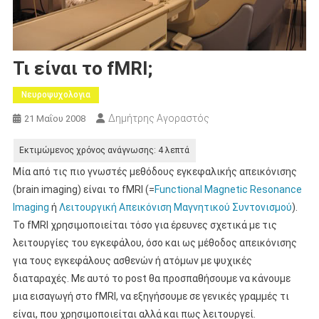
Τι είναι το fMRI;
Νευροψυχολογια
Δημήτρης Αγοραστός
21 Μαΐου 2008
Μία από τις πιο γνωστές μεθόδους εγκεφαλικής απεικόνισης
(brain imaging) είναι το fMRI (=
Functional Magnetic Resonance
Imaging
ή
Λειτουργική Απεικόνιση Μαγνητικού Συντονισμού
).
Το fMRI χρησιμοποιείται τόσο για έρευνες σχετικά με τις
λειτουργίες του εγκεφάλου, όσο και ως μέθοδος απεικόνισης
για τους εγκεφάλους ασθενών ή ατόμων με ψυχικές
διαταραχές. Με αυτό το post θα προσπαθήσουμε να κάνουμε
μια εισαγωγή στο fMRI, να εξηγήσουμε σε γενικές γραμμές τι
είναι, που χρησιμοποιείται αλλά και πως λειτουργεί.