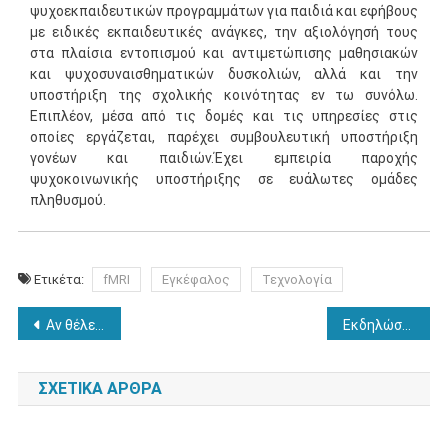
ψυχοεκπαιδευτικών προγραμμάτων για παιδιά και εφήβους
με ειδικές εκπαιδευτικές ανάγκες, την αξιολόγησή τους
στα πλαίσια εντοπισμού και αντιμετώπισης μαθησιακών
και ψυχοσυναισθηματικών δυσκολιών, αλλά και την
υποστήριξη της σχολικής κοινότητας εν τω συνόλω.
Επιπλέον, μέσα από τις δομές και τις υπηρεσίες στις
οποίες εργάζεται, παρέχει συμβουλευτική υποστήριξη
γονέων και παιδιών.Έχει εμπειρία παροχής
ψυχοκοινωνικής υποστήριξης σε ευάλωτες ομάδες
πληθυσμού.
Ετικέτα:
fMRI
Εγκέφαλος
Τεχνολογία
Πλοήγηση
Αν θέλετε ψηφίστε…
Εκδηλώσεις διαμαρτυρίας για το Σύστημα Ψυχικής Υγείας
άρθρων
ΣΧΕΤΙΚΆ ΆΡΘΡΑ