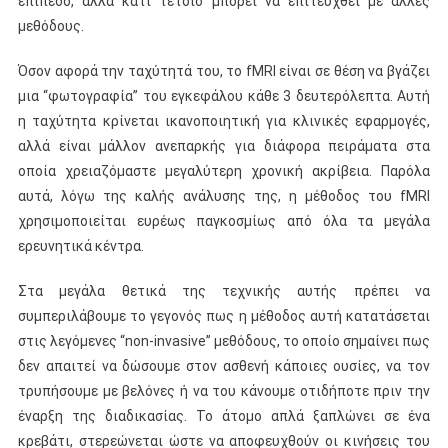
επίπεδο, αλλά κάτι τέτοιο μπορεί να επιτευχθεί με άλλες
μεθόδους.
Όσον αφορά την ταχύτητά του, το fMRI είναι σε θέση να βγάζει
μια “φωτογραφία” του εγκεφάλου κάθε 3 δευτερόλεπτα. Αυτή
η ταχύτητα κρίνεται ικανοποιητική για κλινικές εφαρμογές,
αλλά είναι μάλλον ανεπαρκής για διάφορα πειράματα στα
οποία χρειαζόμαστε μεγαλύτερη χρονική ακρίβεια. Παρόλα
αυτά, λόγω της καλής ανάλυσης της, η μέθοδος του fMRI
χρησιμοποιείται ευρέως παγκοσμίως από όλα τα μεγάλα
ερευνητικά κέντρα.
Στα μεγάλα θετικά της τεχνικής αυτής πρέπει να
συμπεριλάβουμε το γεγονός πως η μέθοδος αυτή κατατάσεται
στις λεγόμενες “non-invasive” μεθόδους, το οποίο σημαίνει πως
δεν απαιτεί να δώσουμε στον ασθενή κάποιες ουσίες, να τον
τρυπήσουμε με βελόνες ή να του κάνουμε οτιδήποτε πριν την
έναρξη της διαδικασίας. Το άτομο απλά ξαπλώνει σε ένα
κρεβάτι, στερεώνεται ώστε να αποφευχθούν οι κινήσεις του