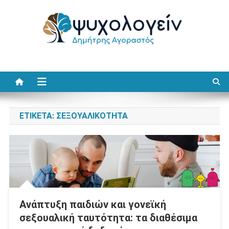
Μεταπηδήστε
στο
περιεχόμενο
Ψυχολογείν
Δημήτρης Αγοραστός
ΕΤΙΚΈΤΑ:
ΣΕΞΟΥΑΛΙΚΌΤΗΤΑ
Ανάπτυξη παιδιών και γονεϊκή
σεξουαλική ταυτότητα: τα διαθέσιμα