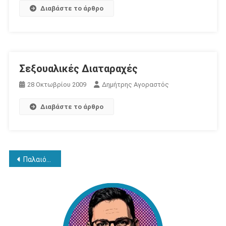
Διαβάστε το άρθρο
Σεξουαλικές Διαταραχές
28 Οκτωβρίου 2009
Δημήτρης Αγοραστός
Διαβάστε το άρθρο
Πλοήγηση
Παλαιότερα άρθρα
άρθρων