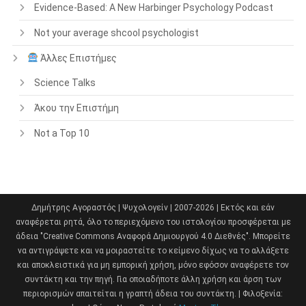
Evidence-Based: A New Harbinger Psychology Podcast
Not your average shcool psychologist
Άλλες Επιστήμες
Science Talks
Άκου την Επιστήμη
Not a Top 10
Δημήτρης Αγοραστός | Ψυχολογείν | 2007-2026 | Εκτός και εάν
αναφέρεται ρητά, όλο το περιεχόμενο του ιστολογίου προσφέρεται με
άδεια "Creative Commons Αναφορά Δημιουργού 4.0 Διεθνές". Μπορείτε
να αντιγράψετε και να μοιραστείτε το κείμενο δίχως να το αλλάξετε
και αποκλειστικά για μη εμπορική χρήση, μόνο εφόσον αναφέρετε τον
συντάκτη και την πηγή. Για οποιαδήποτε άλλη χρήση και άρση των
περιορισμών απαιτείται η γραπτή άδεια του συντάκτη. | Φιλοξενία: