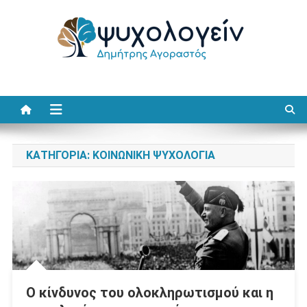
Μεταπηδήστε
στο
περιεχόμενο
Ψυχολογείν
Δημήτρης Αγοραστός
ΚΑΤΗΓΟΡΊΑ:
ΚΟΙΝΩΝΙΚΗ ΨΥΧΟΛΟΓΙΑ
Ο κίνδυνος του ολοκληρωτισμού και η