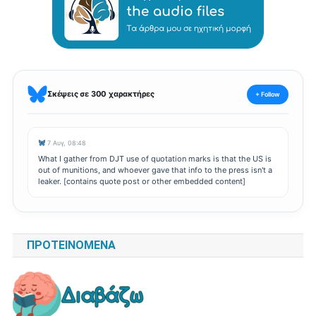
Σκέψεις σε 300 χαρακτήρες
+ Follow
7 Αυγ, 08:48
What I gather from DJT use of quotation marks is that the US is
out of munitions, and whoever gave that info to the press isn't a
leaker. [contains quote post or other embedded content]
ΠΡΟΤΕΙΝΌΜΕΝΑ