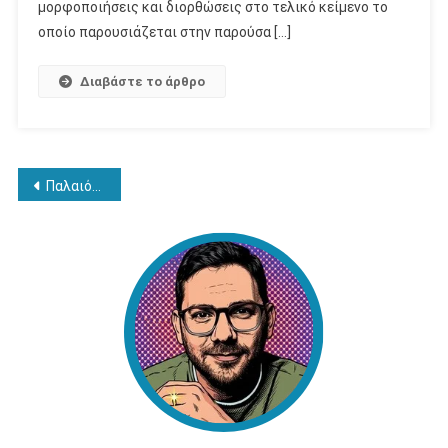
μορφοποιήσεις και διορθώσεις στο τελικό κείμενο το
οποίο παρουσιάζεται στην παρούσα […]
Διαβάστε το άρθρο
Πλοήγηση
Παλαιότερα άρθρα
άρθρων