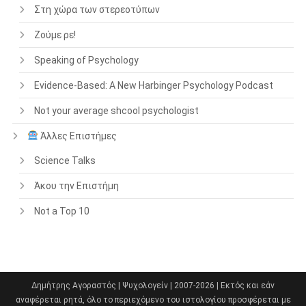
Στη χώρα των στερεοτύπων
Ζούμε ρε!
Speaking of Psychology
Evidence-Based: A New Harbinger Psychology Podcast
Not your average shcool psychologist
Άλλες Επιστήμες
Science Talks
Άκου την Επιστήμη
Not a Top 10
Δημήτρης Αγοραστός | Ψυχολογείν | 2007-2026 | Εκτός και εάν
αναφέρεται ρητά, όλο το περιεχόμενο του ιστολογίου προσφέρεται με