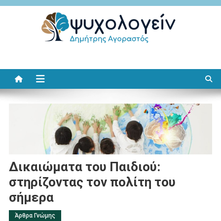
Μεταπηδήστε
στο
περιεχόμενο
Ψυχολογείν
Δημήτρης Αγοραστός
Δικαιώματα του Παιδιού:
στηρίζοντας τον πολίτη του
σήμερα
Άρθρα Γνώμης