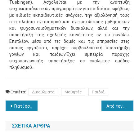
Tuebingen). Ασχολείται με την ανάπτυξη
ψυχοεκπαιδευτικών προγραμμάτων για παιδιά και εφήβους
με ειδικές εκπαιδευτικές ανάγκες, την αξιολόγησή τους
στα πλαίσια εντοπισμού και αντιμετώπισης μαθησιακών
και ψυχοσυναισθηματικών δυσκολιών, αλλά και την
υποστήριξη της σχολικής κοινότητας εν τω συνόλω.
Επιπλέον, μέσα από τις δομές και τις υπηρεσίες στις
οποίες εργάζεται, παρέχει συμβουλευτική υποστήριξη
γονέων και παιδιών.Έχει εμπειρία παροχής
ψυχοκοινωνικής υποστήριξης σε ευάλωτες ομάδες
πληθυσμού.
Ετικέτα:
Δικαιώματα
Μαθητές
Παιδιά
Πλοήγηση
Γιατί όσο μεγαλώνουμε ο χρόνος τρέχει πιο γρήγορα;
Από τον Super Mario στο Fortnite: πως τα βιντεοπαιχνίδια διαμορφώνουν τον τρόπο σκέψης μας
άρθρων
ΣΧΕΤΙΚΆ ΆΡΘΡΑ