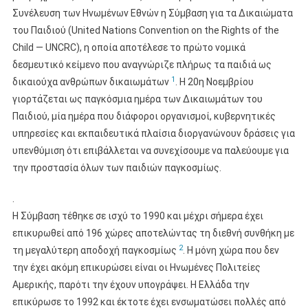
Συνέλευση των Ηνωμένων Εθνών η Σύμβαση για τα Δικαιώματα
του Παιδιού (United Nations Convention on the Rights of the
Child — UNCRC), η οποία αποτέλεσε το πρώτο νομικά
δεσμευτικό κείμενο που αναγνώριζε πλήρως τα παιδιά ως
1
δικαιούχα ανθρώπων δικαιωμάτων
. Η 20η Νοεμβρίου
γιορτάζεται ως παγκόσμια ημέρα των Δικαιωμάτων του
Παιδιού, μία ημέρα που διάφοροι οργανισμοί, κυβερνητικές
υπηρεσίες και εκπαιδευτικά πλαίσια διοργανώνουν δράσεις για
υπενθύμιση ότι επιβάλλεται να συνεχίσουμε να παλεύουμε για
την προστασία όλων των παιδιών παγκοσμίως.
.
Η Σύμβαση τέθηκε σε ισχύ το 1990 και μέχρι σήμερα έχει
επικυρωθεί από 196 χώρες αποτελώντας τη διεθνή συνθήκη με
2
τη μεγαλύτερη αποδοχή παγκοσμίως
. Η μόνη χώρα που δεν
την έχει ακόμη επικυρώσει είναι οι Ηνωμένες Πολιτείες
Αμερικής, παρότι την έχουν υπογράψει. Η Ελλάδα την
επικύρωσε το 1992 και έκτοτε έχει ενσωματώσει πολλές από