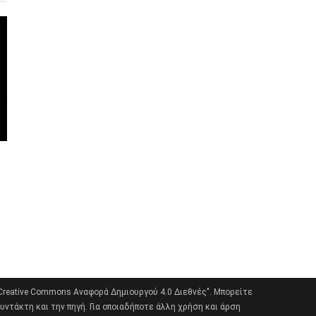
"Creative Commons Αναφορά Δημιουργού 4.0 Διεθνές". Μπορείτε
υντάκτη και την πηγή. Για οποιαδήποτε άλλη χρήση και άρση