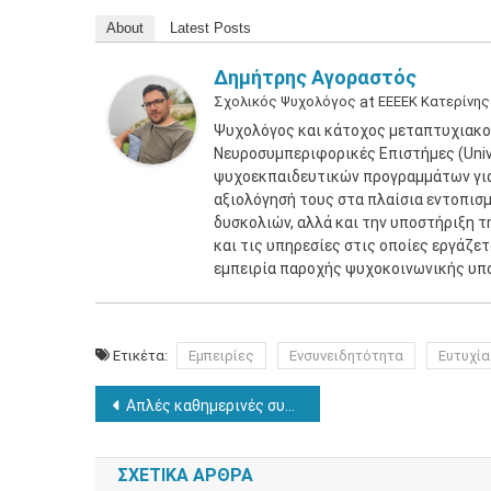
About
Latest Posts
Δημήτρης Αγοραστός
Σχολικός Ψυχολόγος
at
ΕΕΕΕΚ Κατερίνης
Ψυχολόγος και κάτοχος μεταπτυχιακο
Νευροσυμπεριφορικές Επιστήμες (Unive
ψυχοεκπαιδευτικών προγραμμάτων για 
αξιολόγησή τους στα πλαίσια εντοπισ
δυσκολιών, αλλά και την υποστήριξη τ
και τις υπηρεσίες στις οποίες εργάζε
εμπειρία παροχής ψυχοκοινωνικής υπ
Ετικέτα:
Εμπειρίες
Ενσυνειδητότητα
Ευτυχία
Πλοήγηση
Απλές καθημερινές συνήθειες που προστατεύουν από την άνοια
άρθρων
ΣΧΕΤΙΚΆ ΆΡΘΡΑ