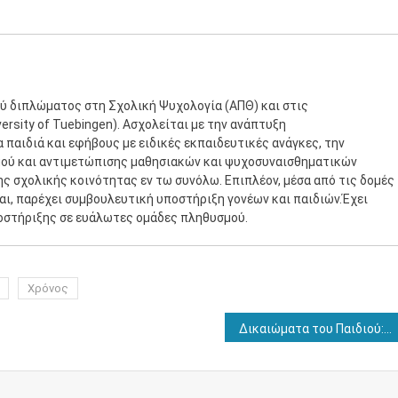
ύ διπλώματος στη Σχολική Ψυχολογία (ΑΠΘ) και στις
rsity of Tuebingen). Ασχολείται με την ανάπτυξη
παιδιά και εφήβους με ειδικές εκπαιδευτικές ανάγκες, την
μού και αντιμετώπισης μαθησιακών και ψυχοσυναισθηματικών
ης σχολικής κοινότητας εν τω συνόλω. Επιπλέον, μέσα από τις δομές
ται, παρέχει συμβουλευτική υποστήριξη γονέων και παιδιών.Έχει
οστήριξης σε ευάλωτες ομάδες πληθυσμού.
Χρόνος
Δικαιώματα του Παιδιού: στηρίζοντας τον πολίτη του σήμερα