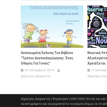
Ανανεωμένη Έκδοση Του Βιβλίου
Νοητική Υστ
“Τρόποι Διαπαιδαγώγησης: Ένας
Αξιολογείτα
Οδηγός Για Γονείς”
Χρειάζεται
25 Σεπτεμβρίου 2014
15 Ιανουαρ
Δημήτρης Αγοραστός
Δημήτρης Αγ
Δημήτρης Αγοραστός | Ψυχολογείν | 2007-2026 | Εκτός και εάν
να αντιγράψετε και να μοιραστείτε το κείμενο δίχως να το αλ