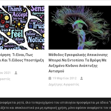
έρηση: Τι Είναι, Πως
Μέθοδος Εγκεφαλικής Απεικόνισης
ι Και Τι Είδους Υποστήριξη
Μπορεί Να Εντοπίσει Τα Βρέφη Με
Αυξημένο Κίνδυνο Ανάπτυξης
Αυτισμού
ίου 2021
19 Μαρτίου 2012
οραστός
Δημήτρης Αγοραστός
 αναφέρεται ρητά, όλο το περιεχόμενο του ιστολογίου προσφέρεται με άδεια 
λάξετε και αποκλειστικά για μη εμπορική χρήση, μόνο εφόσον αναφέρετε τον σ