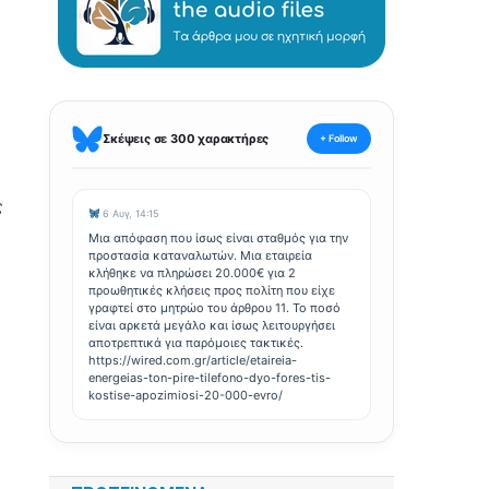
Σκέψεις σε 300 χαρακτήρες
+ Follow
ς
6 Αυγ, 14:15
Μια απόφαση που ίσως είναι σταθμός για την
προστασία καταναλωτών. Μια εταιρεία
κλήθηκε να πληρώσει 20.000€ για 2
προωθητικές κλήσεις προς πολίτη που είχε
γραφτεί στο μητρώο του άρθρου 11. Το ποσό
είναι αρκετά μεγάλο και ίσως λειτουργήσει
αποτρεπτικά για παρόμοιες τακτικές.
https://wired.com.gr/article/etaireia-
energeias-ton-pire-tilefono-dyo-fores-tis-
kostise-apozimiosi-20-000-evro/