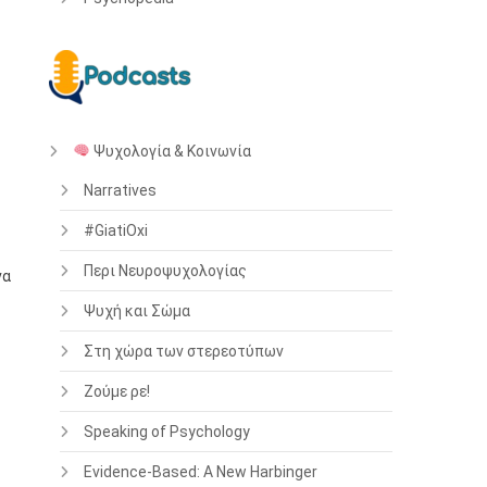
Ψυχολογία & Κοινωνία
Narratives
#GiatiOxi
Περι Νευροψυχολογίας
να
Ψυχή και Σώμα
Στη χώρα των στερεοτύπων
Ζούμε ρε!
Speaking of Psychology
Evidence-Based: A New Harbinger