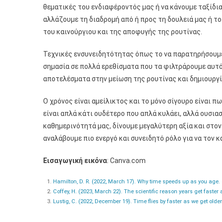
θεματικές του ενδιαφέροντός μας ή να κάνουμε ταξίδια
αλλάζουμε τη διαδρομή από ή προς τη δουλειά μας ή το
του καινούργιου και της αποφυγής της ρουτίνας.
Τεχνικές ενσυνειδητότητας όπως το να παρατηρήσουμε μ
σημασία σε πολλά ερεθίσματα που τα φιλτράρουμε αυτό
αποτελέσματα στην μείωση της ρουτίνας και δημιουργί
O χρόνος είναι αμείλικτος και το μόνο σίγουρο είναι π
είναι απλά κάτι ουδέτερο που απλά κυλάει, αλλά ουσια
καθημερινότητά μας, δίνουμε μεγαλύτερη αξία και στον
αναλάβουμε πιο ενεργό και συνειδητό ρόλο για να τον κ
Εισαγωγική εικόνα
: Canva.com
Hamilton, D. R. (2022, March 17). Why time speeds up as you age
Coffey, H. (2023, March 22). The scientific reason years get fast
Lustig, C. (2022, December 19). Time flies by faster as we get old