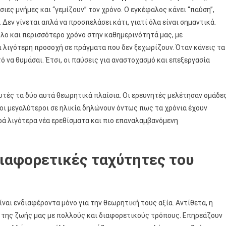
ιες μνήμες και “γεμίζουν” τον χρόνο. Ο εγκέφαλος κάνει “παύση”,
 Δεν γίνεται απλά να προσπελάσει κάτι, γιατί όλα είναι σημαντικά.
λο και περισσότερο χρόνο στην καθημερινότητά μας, με
ι λιγότερη προσοχή σε πράγματα που δεν ξεχωρίζουν. Όταν κάνεις τα
στό να θυμάσαι. Έτσι, οι παύσεις για αναστοχασμό και επεξεργασία
τές τα δύο αυτά θεωρητικά πλαίσια. Οι ερευνητές μελέτησαν ομάδε
οι μεγαλύτεροι σε ηλικία δηλώνουν όντως πως τα χρόνια έχουν
ά λιγότερα νέα ερεθίσματα και πιο επαναλαμβανόμενη
 διαφορετικές ταχύτητες του
ναι ενδιαφέροντα μόνο για την θεωρητική τους αξία. Αντίθετα, η
α της ζωής μας με πολλούς και διαφορετικούς τρόπους. Επηρεάζουν