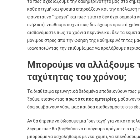
το πώς σχεδιάζουμε την καθημερινότητά μας στο σήμερ
κάθε στιγμή και φυσικά επηρεάζουν και την απόλαυση 
φαίνεται να “τρέχει” και πως τίποτα δεν έχει σημασία 
ενήλικα), νιώθουμε συχνά πως δεν έχουμε αρκετό χρόν
αισθανόμαστε πως τα χρόνια περνάνε και δεν τα εκμετ
μόνιμου στρες από την φύηση της καθημερινότητας μας 
ικανοποιώντας την επιθυμία μας να προλάβουμε περισ
Μπορούμε να αλλάξουμε 
ταχύτητας του χρόνου;
Τα διαθέσιμα ερευνητικά δεδομένα υποδεικνύουν πως 
ζούμε, εισάγοντας
πρωτότυπες εμπειρίες
, μαθαίνοντ
όσα συμβαίνουν γύρω μας και όσα αισθανόμαστε στο εδ
Αν θα έπρεπε να δώσουμε μια “συνταγή” για να καταπο
λέγαμε πως θα βοηθούσε να εισάγουμε πράγματα στη ζωή
μπορούμε να ασχοληθούμε με νέα χόμπι, να επενδύσουμε