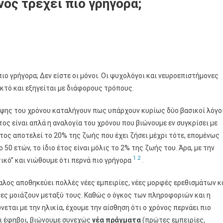
νος τρέχει πιο γρήγορα;
πιο γρήγορα; Δεν είστε οι μόνοι. Οι ψυχολόγοι και νευροεπιστήμονες
κτό και εξηγείται με διάφορους τρόπους.
ληψης του χρόνου καταλήγουν πως υπάρχουν κυρίως δύο βασικοί λόγο
τος είναι απλά η αναλογία του χρόνου που βιώνουμε εν συγκρίσει με
 έτος αποτελεί το 20% της ζωής που έχει ζήσει μέχρι τότε, επομένως
 50 ετών, το ίδιο έτος είναι μόλις το 2% της ζωής του. Άρα, με την
1
2
ικό” και νιώθουμε ότι περνά πιο γρήγορα
.
φαλος αποθηκεύει πολλές νέες εμπειρίες, νέες μορφές ερεθισμάτων κ
ρες μοιάζουν μεταξύ τους. Καθώς ο όγκος των πληροφοριών και η
εται με την ηλικία, έχουμε την αίσθηση ότι ο χρόνος περνάει πιο
και έφηβοι, βιώνουμε συνεχώς
νέα πράγματα
(πρώτες εμπειρίες,