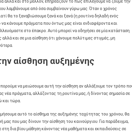
α αλλά και στο μέλλον, επηρεάζουν το πως επιλέγουμε να ζούμε την
που λαμβάνουμε από όσα συμβαίνουν γύρω μας. Όταν ο χρόνος
γιατί θα το ξαναβιώσουμε ξανά και ξανά (η ρουτίνα δηλαδή ενός
ο να κάνουμε πράγματα που όντως μας είναι ενδιαφέροντα και
αλλευόμαστε στο έπακρο. Αυτό μπορεί να οδηγήσει σε μία κατάσταση
αλλά και σε μια αίσθηση ότι χάνουμε πολύτιμες στιγμές, μη
σότερα.
την αίσθηση αυξημένης
μπορούμε να μειώσουμε αυτή την αίσθηση αν αλλάξουμε τον τρόπο πο
ας νέα πράγματα, αλλάζοντας τη ρουτίνα μας, ή δίνοντας σημασία σε
ώ και τώρα.
λεμήσουμε αυτό το αίσθημα της αυξημένης ταχύτητας του χρόνου, θα
 μας που μας δίνουν την αίσθηση του καινούργιου. Για παράδειγμα,
 στη δια βίου μάθηση κάνοντας νέα μαθήματα και εκπαιδεύσεις σε