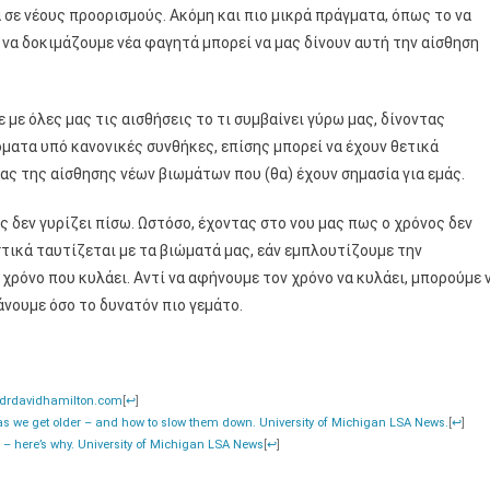
 σε νέους προορισμούς. Ακόμη και πιο μικρά πράγματα, όπως το να
 να δοκιμάζουμε νέα φαγητά μπορεί να μας δίνουν αυτή την αίσθηση
ε όλες μας τις αισθήσεις το τι συμβαίνει γύρω μας, δίνοντας
ματα υπό κανονικές συνθήκες, επίσης μπορεί να έχουν θετικά
ας της αίσθησης νέων βιωμάτων που (θα) έχουν σημασία για εμάς.
ως δεν γυρίζει πίσω. Ωστόσο, έχοντας στο νου μας πως ο χρόνος δεν
στικά ταυτίζεται με τα βιώματά μας, εάν εμπλουτίζουμε την
 χρόνο που κυλάει. Αντί να αφήνουμε τον χρόνο να κυλάει, μπορούμε 
άνουμε όσο το δυνατόν πιο γεμάτο.
. drdavidhamilton.com
[
↩
]
er as we get older – and how to slow them down. University of Michigan LSA News.
[
↩
]
er – here’s why. University of Michigan LSA News
[
↩
]