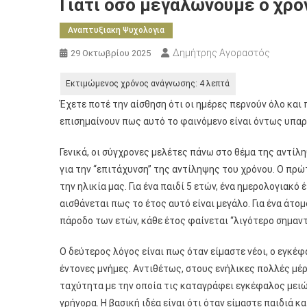
Γιατί όσο μεγαλώνουμε ο χρό
Αναπτυξιακη Ψυχολογια
Δημήτρης Αγοραστός
29 Οκτωβρίου 2025
Έχετε ποτέ την αίσθηση ότι οι ημέρες περνούν όλο και 
επισημαίνουν πως αυτό το φαινόμενο είναι όντως υπαρ
Γενικά, οι σύγχρονες μελέτες πάνω στο θέμα της αντί
για την “επιτάχυνση” της αντίληψης του χρόνου. Ο πρώ
την ηλικία μας. Για ένα παιδί 5 ετών, ένα ημερολογιακό
αισθάνεται πως το έτος αυτό είναι μεγάλο. Για ένα άτομο
πάροδο των ετών, κάθε έτος φαίνεται “λιγότερο σημαντ
Ο δεύτερος λόγος είναι πως όταν είμαστε νέοι, ο εγκέ
έντονες μνήμες. Αντιθέτως, στους ενήλικες πολλές μέ
ταχύτητα με την οποία τις καταγράφει εγκέφαλος μειών
γρήγορα. Η βασική ιδέα είναι ότι όταν είμαστε παιδιά 