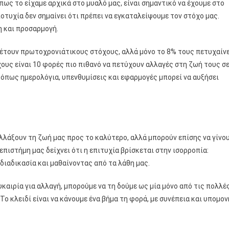
ως το είχαμε αρχικά στο μυαλό μας, είναι σημαντικό να έχουμε στο
ποτυχία δεν σημαίνει ότι πρέπει να εγκαταλείψουμε τον στόχο μας.
η και προσαρμογή.
έτουν πρωτοχρονιάτικους στόχους, αλλά μόνο το 8% τους πετυχαίνε
χους είναι 10 φορές πιο πιθανό να πετύχουν αλλαγές στη ζωή τους σ
 όπως ημερολόγια, υπενθυμίσεις και εφαρμογές μπορεί να αυξήσει
λλάξουν τη ζωή μας προς το καλύτερο, αλλά μπορούν επίσης να γίνο
πιστήμη μας δείχνει ότι η επιτυχία βρίσκεται στην ισορροπία:
διαδικασία και μαθαίνοντας από τα λάθη μας.
υκαιρία για αλλαγή, μπορούμε να τη δούμε ως μία μόνο από τις πολλέ
Το κλειδί είναι να κάνουμε ένα βήμα τη φορά, με συνέπεια και υπομον