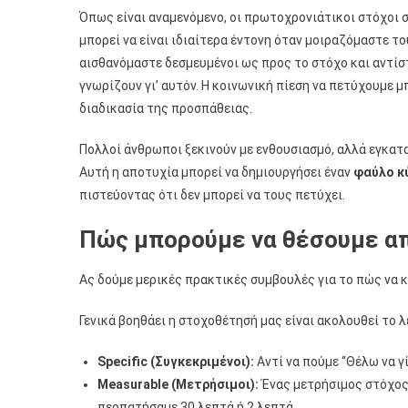
Όπως είναι αναμενόμενο, οι πρωτοχρονιάτικοι στόχοι
μπορεί να είναι ιδιαίτερα έντονη όταν μοιραζόμαστε τ
αισθανόμαστε δεσμευμένοι ως προς το στόχο και αντίσ
γνωρίζουν γι’ αυτόν. Η κοινωνική πίεση να πετύχουμε μ
διαδικασία της προσπάθειας.
Πολλοί άνθρωποι ξεκινούν με ενθουσιασμό, αλλά εγκατ
Αυτή η αποτυχία μπορεί να δημιουργήσει έναν
φαύλο κ
πιστεύοντας ότι δεν μπορεί να τους πετύχει.
Πώς μπορούμε να θέσουμε α
Ας δούμε μερικές πρακτικές συμβουλές για το πώς να 
Γενικά βοηθάει η στοχοθέτησή μας είναι ακολουθεί το 
Specific (Συγκεκριμένοι):
Αντί να πούμε “Θέλω να γ
Measurable (Μετρήσιμοι):
Ένας μετρήσιμος στόχος 
περπατήσαμε 30 λεπτά ή 2 λεπτά.