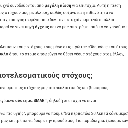
 συχνά συνοδεύονται από
μεγάλη πίεση
για επιτυχία. Αυτή η πίεση
ους στόχους μας με άλλους, καθώς αυξάνεται η πιθανότητα να
τοιχα απογοητευμένοι που δεν τον πετυχαίνουμε ενώ οι άλλοι
πορεί να γίνει πηγή
άγχους
και να μας αποτρέψει από το να χαρούμε 
αλείπουν τους στόχους τους μέσα στις πρώτες εβδομάδες του έτους
ύκλο
όπου το άτομο αποφεύγει να θέσει νέους στόχους στο μέλλον,
ποτελεσματικούς στόχους;
κάνουμε τους στόχους μας πιο ρεαλιστικούς και βιώσιμους:
λεγόμενο
σύστημα SMART
, δηλαδή οι στόχοι να είναι:
ίνω πιο υγιής”, μπορούμε να πούμε “Θα περπατάω 30 λεπτά κάθε μέρα”
μας επιτρέπει να δούμε την πρόοδό μας. Για παράδειγμα, ξέρουμε εάν