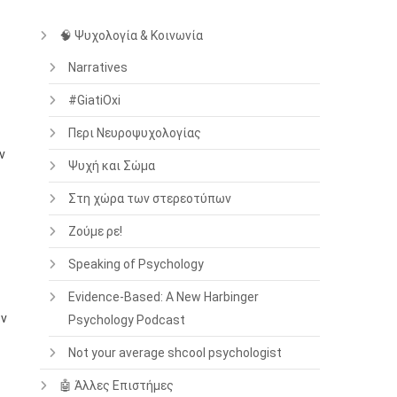
🧠 Ψυχολογία & Κοινωνία
Narratives
#GiatiOxi
Περι Νευροψυχολογίας
ν
Ψυχή και Σώμα
Στη χώρα των στερεοτύπων
Ζούμε ρε!
Speaking of Psychology
Evidence-Based: A New Harbinger
ον
Psychology Podcast
Not your average shcool psychologist
🤖 Άλλες Επιστήμες