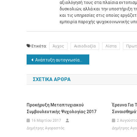
αξιολόγησή τους στα πλαίσια εντοπισ
δυσκολιών, αλλά και την υποστήριξη τ
και τις υπηρεσίες στις οποίες εργάζε
εμπειρία παροχής ψυχοκοινωνικής υπ
Ετικέτα:
Άγχος
Αισιοδιοξία
Λίστα
Πρωτ
Πλοήγηση
Ανάπτυξη αυτογνωσίας: η περίπτωση του Rouge test
άρθρων
ΣΧΕΤΙΚΆ ΆΡΘΡΑ
Προκήρυξη Μεταπτυχιακού
Έρευνα Για 
Συμβουλευτικής Ψυχολογίας 2017
Συναισθημά
16 Μαρτίου 2017
2 Αυγούστο
Δημήτρης Αγοραστός
Δημήτρης Αγ