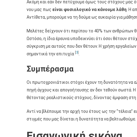
Ακόμη και εάν δεν πετύχουμε όμως τους στόχους μας όπ
νου μας πως
είναι φυσιολογικό να κάνουμε λάθη
. Η α
Αντίθετα, μπορούμε να τη δούμε ως ευκαιρία για μάθησ
Μελέτες δείχνουν ότι περίπου το 40% των ανθρώπων θ
Ωστόσο, η ίδια έρευνα υποδεικνύει ότι όσοι θέτουν στό
σύγκριση με αυτούς που δεν θέτουν. Η χρήση εργαλείων
[
3
]
σημαντικά την επιτυχία
.
Συμπέρασμα
Οι πρωτοχρονιάτικοι στόχοι έχουν τη δυνατότητα να α
πηγή άγχους και απογοήτευσης αν δεν τεθούν σωστά. Η ε
θέτοντας ρεαλιστικούς στόχους, δίνοντας έμφαση στη 
Αντί να βλέπουμε την αρχή του έτους ως την “τέλεια” ε
στιγμές που μας δίνεται η δυνατότητα να βελτιωθούμε. 
Εισαγωγική εικόνα