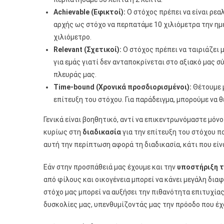
Achievable (Εφικτοί):
Ο στόχος πρέπει να είναι ρεαλ
αρχής ως στόχο να περπατάμε 10 χιλιόμετρα την ημέ
χιλιόμετρο.
Relevant (Σχετικοί):
Ο στόχος πρέπει να ταιριάζει μ
για εμάς γιατί δεν ανταποκρίνεται στο αξιακό μας σ
πλευράς μας.
Time-bound (Χρονικά προσδιορισμένοι):
Θέτουμε μ
επίτευξη του στόχου. Για παράδειγμα, μπορούμε να 
Γενικά είναι βοηθητικό, αντί να επικεντρωνόμαστε μόνο
κυρίως στη
διαδικασία
για την επίτευξη του στόχου πο
αυτή την περίπτωση αφορά τη διαδικασία, κάτι που είν
Εάν στην προσπάθειά μας έχουμε και την
υποστήριξη 
από φίλους και οικογένεια μπορεί να κάνει μεγάλη διαφ
στόχο μας μπορεί να αυξήσει την πιθανότητα επιτυχίας.
δυσκολίες μας, υπενθυμίζοντάς μας την πρόοδο που έ