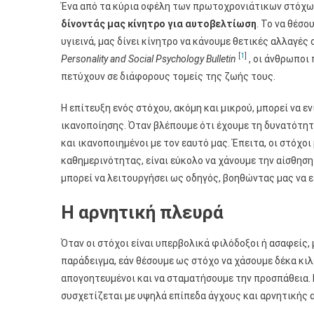
Ένα από τα κύρια οφέλη των πρωτοχρονιάτικων στόχων 
δίνοντάς μας κίνητρο για αυτοβελτίωση
. Το να θέσ
υγιεινά, μας δίνει κίνητρο να κάνουμε θετικές αλλαγέ
[
1
]
Personality and Social Psychology Bulletin
, οι άνθρωποι
πετύχουν σε διάφορους τομείς της ζωής τους.
Η επίτευξη ενός στόχου, ακόμη και μικρού, μπορεί να ε
ικανοποίησης. Όταν βλέπουμε ότι έχουμε τη δυνατότητ
και ικανοποιημένοι με τον εαυτό μας. Έπειτα, οι στόχοι
καθημερινότητας, είναι εύκολο να χάνουμε την αίσθησ
μπορεί να λειτουργήσει ως οδηγός, βοηθώντας μας να ε
Η αρνητική πλευρά
Όταν οι στόχοι είναι υπερβολικά φιλόδοξοι ή ασαφείς,
παράδειγμα, εάν θέσουμε ως στόχο να χάσουμε δέκα κιλ
απογοητευμένοι και να σταματήσουμε την προσπάθεια. 
συσχετίζεται με υψηλά επίπεδα άγχους και αρνητικής