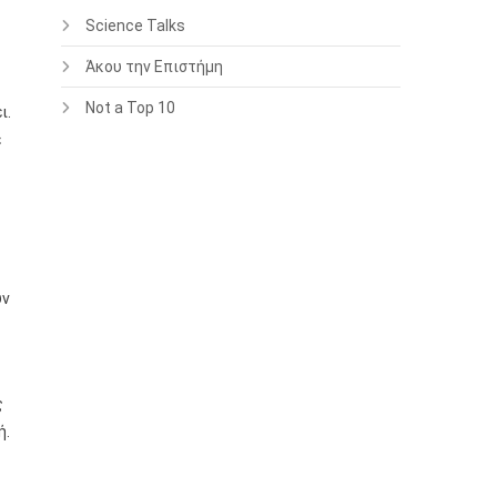
Science Talks
Άκου την Επιστήμη
Not a Top 10
ι.
ε
υν
ς
ή.