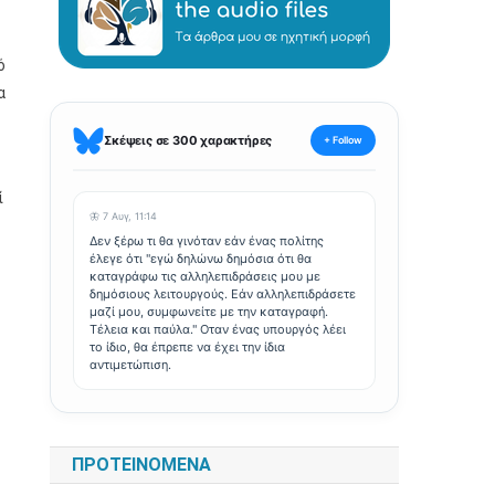
ό
α
Σκέψεις σε 300 χαρακτήρες
+ Follow
ί
🦋 7 Αυγ, 11:14
Δεν ξέρω τι θα γινόταν εάν ένας πολίτης
έλεγε ότι "εγώ δηλώνω δημόσια ότι θα
καταγράφω τις αλληλεπιδράσεις μου με
δημόσιους λειτουργούς. Εάν αλληλεπιδράσετε
μαζί μου, συμφωνείτε με την καταγραφή.
Τέλεια και παύλα." Οταν ένας υπουργός λέει
το ίδιο, θα έπρεπε να έχει την ίδια
αντιμετώπιση.
ΠΡΟΤΕΙΝΌΜΕΝΑ