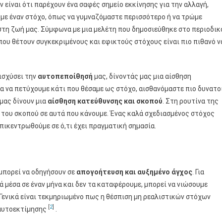
είναι ότι παρέχουν ένα σαφές σημείο εκκίνησης για την αλλαγή,
ουμε έναν στόχο, όπως να γυμναζόμαστε περισσότερο ή να τρώμε
ς στη ζωή μας. Σύμφωνα με μια μελέτη που δημοσιεύθηκε στο περιοδικ
 που θέτουν συγκεκριμένους και εφικτούς στόχους είναι πιο πιθανό ν
νισχύσει την
αυτοπεποίθησή
μας, δίνοντάς μας μια αίσθηση
α να πετύχουμε κάτι που θέσαμε ως στόχο, αισθανόμαστε πιο δυνατο
 μας δίνουν μια
αίσθηση κατεύθυνσης και σκοπού
. Στη ρουτίνα της
η του σκοπού σε αυτά που κάνουμε. Ένας καλά σχεδιασμένος στόχος
πικεντρωθούμε σε ό,τι έχει πραγματική σημασία.
 μπορεί να οδηγήσουν σε
απογοήτευση και αυξημένο άγχος
. Για
ά μέσα σε έναν μήνα και δεν τα καταφέρουμε, μπορεί να νιώσουμε
Γενικά είναι τεκμηριωμένο πως η θέσπιση μη ρεαλιστικών στόχων
[
2
]
 αυτοεκτίμησης
.