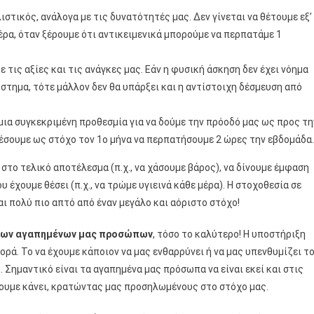
ιστικός, ανάλογα με τις δυνατότητές μας. Δεν γίνεται να θέτουμε εξ’
ρα, όταν ξέρουμε ότι αντικειμενικά μπορούμε να περπατάμε 1
ε τις αξίες και τις ανάγκες μας. Εάν η φυσική άσκηση δεν έχει νόημα
ύστημα, τότε μάλλον δεν θα υπάρξει και η αντίστοιχη δέσμευση από
ια συγκεκριμένη προθεσμία για να δούμε την πρόοδό μας ως προς τη
θέσουμε ως στόχο τον 1ο μήνα να περπατήσουμε 2 ώρες την εβδομάδα.
 στο τελικό αποτέλεσμα (π.χ., να χάσουμε βάρος), να δίνουμε έμφαση
υ έχουμε θέσει (π.χ., να τρώμε υγιεινά κάθε μέρα). Η στοχοθεσία σε
αι πολύ πιο απτό από έναν μεγάλο και αόριστο στόχο!
των αγαπημένων μας προσώπων
, τόσο το καλύτερο! Η υποστήριξη
ορά. Το να έχουμε κάποιον να μας ενθαρρύνει ή να μας υπενθυμίζει τ
 Σημαντικό είναι τα αγαπημένα μας πρόσωπα να είναι εκεί και στις
χουμε κάνει, κρατώντας μας προσηλωμένους στο στόχο μας.