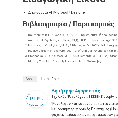
Δημιουργία ΑΙ, Microsoft Designer
Βιβλιογραφία / Παραπομπές
Baumeister, R. F., & Vohs, K. D. (2007). The structure of goal settin
and Social Psychology Bulletin, 33(1), 98-115. https://doi.org/10
Norcross, J. C., Mrykalo, M. S., & Blagys, M. D. (2002). Auld lang
resolvers and nonresolvers. Journal of Clinical Psychology, 58(4), 
Prochaska, J. O., Norcross, J. C., & DiClemente, C. C. (1994). C
Moving Your Life Positively Forward. HarperCollins.
[
↩
]
About
Latest Posts
Δημήτρης Αγοραστός
Σχολικός Ψυχολόγος
at
ΕΕΕΕΚ Κατερίνης
Ψυχολόγος και κάτοχος μεταπτυχιακο
Νευροσυμπεριφορικές Επιστήμες (Unive
ψυχοεκπαιδευτικών προγραμμάτων για 