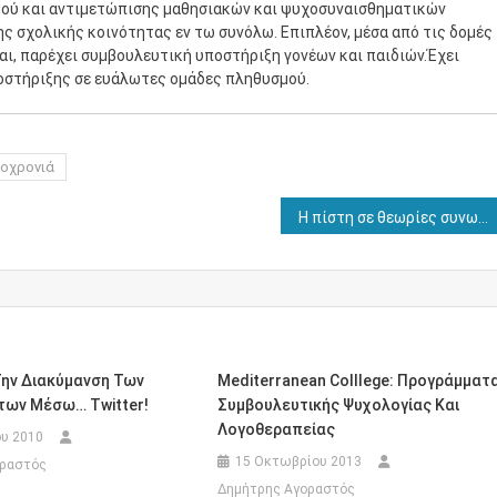
μού και αντιμετώπισης μαθησιακών και ψυχοσυναισθηματικών
ης σχολικής κοινότητας εν τω συνόλω. Επιπλέον, μέσα από τις δομές
ται, παρέχει συμβουλευτική υποστήριξη γονέων και παιδιών.Έχει
οστήριξης σε ευάλωτες ομάδες πληθυσμού.
οχρονιά
Η πίστη σε θεωρίες συνωμοσίας σχετίζεται με ανέντιμη συμπεριφορά και καχυποψία για τις προθέσεις των άλλων
Την Διακύμανση Των
Mediterranean Colllege: Προγράμματ
των Μέσω… Twitter!
Συμβουλευτικής Ψυχολογίας Και
Λογοθεραπείας
υ 2010
15 Οκτωβρίου 2013
οραστός
Δημήτρης Αγοραστός