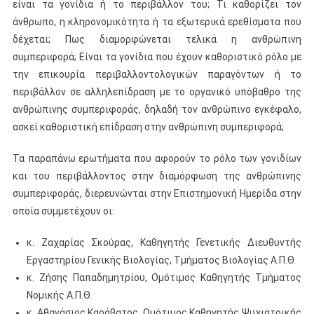
είναι τα γονίδια ή το περιβάλλον του; Τι καθορίζει τον
άνθρωπο, η κληρονομικότητα ή τα εξωτερικά ερεθίσματα που
δέχεται; Πως διαμορφώνεται τελικά η ανθρώπινη
συμπεριφορά; Είναι τα γονίδια που έχουν καθοριστικό ρόλο με
την επικουρία περιβαλλοντολογικών παραγόντων ή το
περιβάλλον σε αλληλεπίδραση με το οργανικό υπόβαθρο της
ανθρώπινης συμπεριφοράς, δηλαδή τον ανθρώπινο εγκέφαλο,
ασκεί καθοριστική επίδραση στην ανθρώπινη συμπεριφορά;
Τα παραπάνω ερωτήματα που αφορούν το ρόλο των γονιδίων
και του περιβάλλοντος στην διαμόρφωση της ανθρώπινης
συμπεριφοράς, διερευνώνται στην Επιστημονική Ημερίδα στην
οποία συμμετέχουν οι:
κ. Ζαχαρίας Σκούρας, Καθηγητής Γενετικής Διευθυντής
Εργαστηρίου Γενικής Βιολογίας, Τμήματος Βιολογίας Α.Π.Θ.
κ. Ζήσης Παπαδημητρίου, Ομότιμος Καθηγητής Τμήματος
Νομικής Α.Π.Θ.
κ. Αθανάσιος Καράβατος, Ομότιμος Καθηγητής Ψυχιατρικής