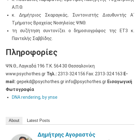
Α.Π.Θ.
κ. Δημήτριος Σκαραγκάς, Συντονιστής Διευθυντής Α΄
Τμήματος Βραχείας Νοσηλείας Ψ.ΝΘ.
τη συζήτηση συντονίζει ο δημοσιογράφος της ΕΤ3 κ.
Παντελής Σαββίδης.
Πληροφορίες
Ψ.Ν.Θ., Λαγκαδά 196 Τ.Κ. 564 30 Θεσσαλονίκη
www.psychothes.gr
Τηλ.:
2313-324 156 Fax: 2313-324 163
E-
mail:
gepekd@psychothes.gr info@psychothes.gr
Εισαγωγική
Φωτογραφία
DNA rendering, by ynse
About
Latest Posts
Δημήτρης Αγοραστός