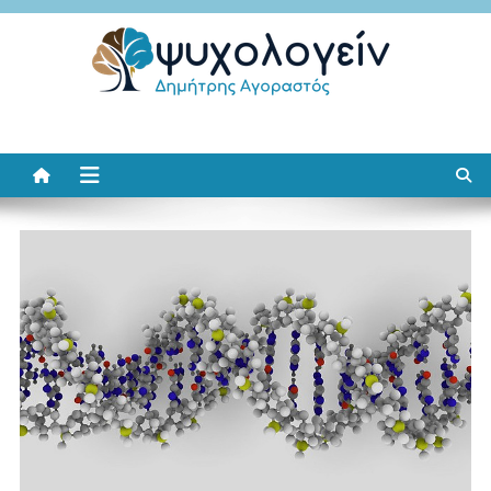
Μεταπηδήστε
στο
περιεχόμενο
Ψυχολογείν
Δημήτρης Αγοραστός