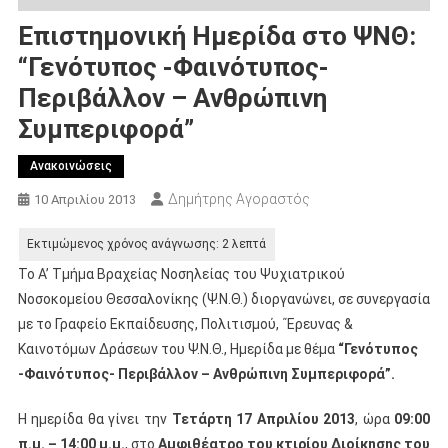
Επιστημονική Ημερίδα στο ΨΝΘ:
“Γενότυπος -Φαινότυπος-
Περιβάλλον – Ανθρώπινη
Συμπεριφορά”
Ανακοινώσεις
Δημήτρης Αγοραστός
10 Απριλίου 2013
Το Α’ Τμήμα Βραχείας Νοσηλείας του Ψυχιατρικού
Νοσοκομείου Θεσσαλονίκης (Ψ.Ν.Θ.) διοργανώνει, σε συνεργασία
με το Γραφείο Εκπαίδευσης, Πολιτισμού, ΄Έρευνας &
Καινοτόμων Δράσεων του Ψ.Ν.Θ., Ημερίδα με θέμα
“Γενότυπος
-Φαινότυπος- Περιβάλλον – Ανθρώπινη Συμπεριφορά”.
Η ημερίδα θα γίνει την
Τετάρτη 17 Απριλίου 2013
, ώρα
09:00
π.μ. – 14:00 μ.μ.
, στο
Αμφιθέατρο του κτιρίου Διοίκησης του