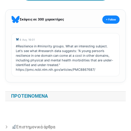
Σκέψεις σε 300 χαρακτήρες
+ Follow
8 Αυγ, 16:01
#Resilience in #minority groups. What an interesting subject.
Let's see what #research data suggests: "A young person’s
resilience in one domain can come at a cost in other domains,
including physical and mental health morbidities that are under-
identified and under-treated."
https://pmc.ncbi.nlm.nih.gov/articles/PMC8867687/
ΠΡΟΤΕΙΝΌΜΕΝΑ
Επιστημονικά άρθρα