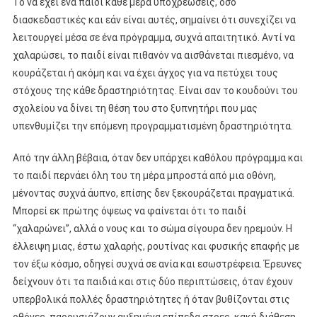
Το να έχει ένα παιδί κάθε μέρα υποχρεώσεις, όσο
διασκεδαστικές και εάν είναι αυτές, σημαίνει ότι συνεχίζει να
λειτουργεί μέσα σε ένα πρόγραμμα, συχνά απαιτητικό. Αντί να
χαλαρώσει, το παιδί είναι πιθανόν να αισθάνεται πιεσμένο, να
κουράζεται ή ακόμη και να έχει άγχος για να πετύχει τους
στόχους της κάθε δραστηριότητας. Είναι σαν το κουδούνι του
σχολείου να δίνει τη θέση του στο ξυπνητήρι που μας
υπενθυμίζει την επόμενη προγραμματισμένη δραστηριότητα.
Από την άλλη βέβαια, όταν δεν υπάρχει καθόλου πρόγραμμα και
το παιδί περνάει όλη του τη μέρα μπροστά από μια οθόνη,
μένοντας συχνά άυπνο, επίσης δεν ξεκουράζεται πραγματικά.
Μπορεί εκ πρώτης όψεως να φαίνεται ότι το παιδί
“χαλαρώνει”, αλλά ο νους και το σώμα σίγουρα δεν ηρεμούν. Η
έλλειψη μιας, έστω χαλαρής, ρουτίνας και φυσικής επαφής με
τον έξω κόσμο, οδηγεί συχνά σε ανία και εσωστρέφεια. Έρευνες
δείχνουν ότι τα παιδιά και στις δύο περιπτώσεις, όταν έχουν
υπερβολικά πολλές δραστηριότητες ή όταν βυθίζονται στις