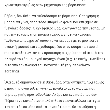
χρωστάμε ακριβώς στον μηχανισμό της βαρεμάρας.
Βέβαια, δεν θέλω να εκθειάσουμε τη βαρεμάρα. Όσο χρήσιμη
μπορεί να γίνει, άλλο τόσο μπορεί να φανεί και επιζήμια σε
“μεγάλες δόσεις”. Ο εγκέφαλός μας, κυνηγώντας την ντοπαμίνη
και την ευχαρίστηση μπορεί να μας ωθήσει να κάνουμε
“ανθυγεινά πράγματα” όπως το να πέσουμε με τα μούτρα σε
σνακς ή φυσικά και να χαθούμε μέσα στον κόσμο των social
media αναζητώντας την πρόσκαιρη ευχαρίστηση είτε από την
πλευρά του δημιουργού περιεχομένου (π.χ. το κυνήγι των likes)
είτε από την πλευρά του καταναλωτή (π.χ. ατελείωτο
scrolling).
Όλα αυτά σημαίνουν ότι η βαρεμάρα, όταν αντιμετωπίζεται ως
μέρος της ανάπτυξης, γίνεται εργαλείο αυτογνωσίας και
δημιουργικής πρωτοβουλίας. Ακόμα και ένα παιδί που δεν
“ξέρει τι να κάνει” είναι πολύ πιθανό να ανακαλύψει κάτι για
τον εαυτό του μέσα από τα μονοπάτια που θα το ωθήσει η