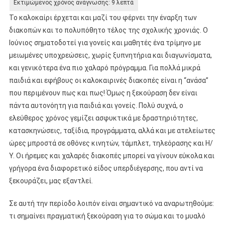
Το καλοκαίρι έρχεται και μαζί του φέρνει την έναρξη των
διακοπών και το πολυπόθητο τέλος της σχολικής χρονιάς. Ο
Ιούνιος σηματοδοτεί για γονείς και μαθητές ένα τρίμηνο με
μειωμένες υποχρεώσεις, χωρίς ξυπνητήρια και διαγωνίσματα,
και γενικότερα ένα πιο χαλαρό πρόγραμμα. Για πολλά μικρά
παιδιά και εφήβους οι καλοκαιρινές διακοπές είναι η “ανάσα”
που περιμένουν πως και πως! Όμως η ξεκούραση δεν είναι
πάντα αυτονόητη για παιδιά και γονείς. Πολύ συχνά, ο
ελεύθερος χρόνος γεμίζει ασφυκτικά με δραστηριότητες,
κατασκηνώσεις, ταξίδια, προγράμματα, αλλά και με ατελείωτες
ώρες μπροστά σε οθόνες κινητών, τάμπλετ, τηλεόρασης και Η/
Υ. Οι ήρεμες και χαλαρές διακοπές μπορεί να γίνουν εύκολα και
γρήγορα ένα διαφορετικό είδος υπερδιέγερσης, που αντί να
ξεκουράζει, μας εξαντλεί.
Σε αυτή την περίοδο λοιπόν είναι σημαντικό να αναρωτηθούμε:
τι σημαίνει πραγματική ξεκούραση για το σώμα και το μυαλό