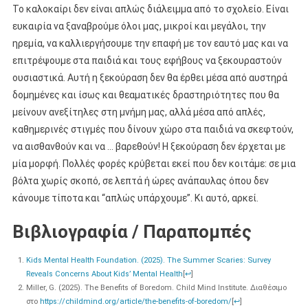
Το καλοκαίρι δεν είναι απλώς διάλειμμα από το σχολείο. Είναι
ευκαιρία να ξαναβρούμε όλοι μας, μικροί και μεγάλοι, την
ηρεμία, να καλλιεργήσουμε την επαφή με τον εαυτό μας και να
επιτρέψουμε στα παιδιά και τους εφήβους να ξεκουραστούν
ουσιαστικά. Αυτή η ξεκούραση δεν θα έρθει μέσα από αυστηρά
δομημένες και ίσως και θεαματικές δραστηριότητες που θα
μείνουν ανεξίτηλες στη μνήμη μας, αλλά μέσα από απλές,
καθημερινές στιγμές που δίνουν χώρο στα παιδιά να σκεφτούν,
να αισθανθούν και να … βαρεθούν! Η ξεκούραση δεν έρχεται με
μία μορφή. Πολλές φορές κρύβεται εκεί που δεν κοιτάμε: σε μια
βόλτα χωρίς σκοπό, σε λεπτά ή ώρες ανάπαυλας όπου δεν
κάνουμε τίποτα και “απλώς υπάρχουμε”. Κι αυτό, αρκεί.
Βιβλιογραφία / Παραπομπές
Kids Mental Health Foundation. (2025). The Summer Scaries: Survey
Reveals Concerns About Kids’ Mental Health
[
↩
]
Miller, G. (2025). The Benefits of Boredom. Child Mind Institute. Διαθέσιμο
στο
https://childmind.org/article/the-benefits-of-boredom/
[
↩
]