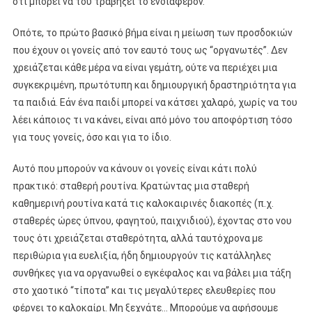
ότι μπορεί να του τραβήξει το ενδιαφέρον.
Οπότε, το πρώτο βασικό βήμα είναι η μείωση των προσδοκιών
που έχουν οι γονείς από τον εαυτό τους ως “οργανωτές”. Δεν
χρειάζεται κάθε μέρα να είναι γεμάτη, ούτε να περιέχει μια
συγκεκριμένη, πρωτότυπη και δημιουργική δραστηριότητα για
τα παιδιά. Εάν ένα παιδί μπορεί να κάτσει χαλαρό, χωρίς να του
λέει κάποιος τι να κάνει, είναι από μόνο του αποφόρτιση τόσο
για τους γονείς, όσο και για το ίδιο.
Αυτό που μπορούν να κάνουν οι γονείς είναι κάτι πολύ
πρακτικό: σταθερή ρουτίνα. Κρατώντας μια σταθερή
καθημερινή ρουτίνα κατά τις καλοκαιρινές διακοπές (π.χ.
σταθερές ώρες ύπνου, φαγητού, παιχνιδιού), έχοντας στο νου
τους ότι χρειάζεται σταθερότητα, αλλά ταυτόχρονα με
περιθώρια για ευελιξία, ήδη δημιουργούν τις κατάλληλες
συνθήκες για να οργανωθεί ο εγκέφαλος και να βάλει μια τάξη
στο χαοτικό “τίποτα” και τις μεγαλύτερες ελευθερίες που
φέρνει το καλοκαίρι. Μη ξεχνάτε… Μπορούμε να αφήσουμε