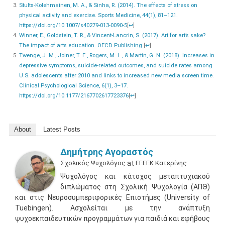
Stults-Kolehmainen, M. A., & Sinha, R. (2014). The effects of stress on
physical activity and exercise. Sports Medicine, 44(1), 81–121.
https://doi.org/10.1007/s40279-013-0090-5
[
↩
]
Winner, E., Goldstein, T. R., & Vincent-Lancrin, S. (2017). Art for art’s sake?
The impact of arts education. OECD Publishing.
[
↩
]
Twenge, J. M., Joiner, T. E., Rogers, M. L., & Martin, G. N. (2018). Increases in
depressive symptoms, suicide-related outcomes, and suicide rates among
U.S. adolescents after 2010 and links to increased new media screen time.
Clinical Psychological Science, 6(1), 3–17.
https://doi.org/10.1177/2167702617723376
[
↩
]
About
Latest Posts
Δημήτρης Αγοραστός
Σχολικός Ψυχολόγος
at
ΕΕΕΕΚ Κατερίνης
Ψυχολόγος και κάτοχος μεταπτυχιακού
διπλώματος στη Σχολική Ψυχολογία (ΑΠΘ)
και στις Νευροσυμπεριφορικές Επιστήμες (University of
Tuebingen). Ασχολείται με την ανάπτυξη
ψυχοεκπαιδευτικών προγραμμάτων για παιδιά και εφήβους