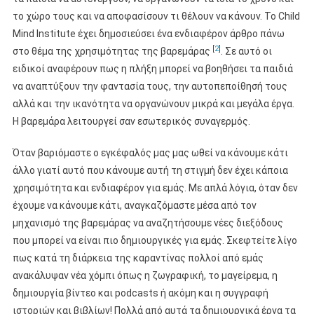
το χώρο τους και να αποφασίσουν τι θέλουν να κάνουν. Το Child
Mind Institute έχει δημοσιεύσει ένα ενδιαφέρον άρθρο πάνω
[
2
]
στο θέμα της χρησιμότητας της βαρεμάρας
. Σε αυτό οι
ειδικοί αναφέρουν πως η πλήξη μπορεί να βοηθήσει τα παιδιά
να αναπτύξουν την φαντασία τους, την αυτοπεποίθησή τους
αλλά και την ικανότητα να οργανώνουν μικρά και μεγάλα έργα.
Η βαρεμάρα λειτουργεί σαν εσωτερικός συναγερμός.
Όταν βαριόμαστε ο εγκέφαλός μας μας ωθεί να κάνουμε κάτι
άλλο γιατί αυτό που κάνουμε αυτή τη στιγμή δεν έχει κάποια
χρησιμότητα και ενδιαφέρον για εμάς. Με απλά λόγια, όταν δεν
έχουμε να κάνουμε κάτι, αναγκαζόμαστε μέσα από τον
μηχανισμό της βαρεμάρας να αναζητήσουμε νέες διεξόδους
που μπορεί να είναι πιο δημιουργικές για εμάς. Σκεφτείτε λίγο
πως κατά τη διάρκεια της καραντίνας πολλοί από εμάς
ανακάλυψαν νέα χόμπι όπως η ζωγραφική, το μαγείρεμα, η
δημιουργία βίντεο και podcasts ή ακόμη και η συγγραφή
ιστοριών και βιβλίων! Πολλά από αυτά τα δημιουργικά έργα τα