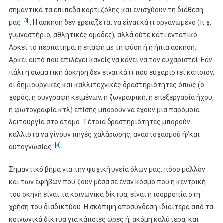
σημαντικά τα επίπεδα κορτιζόλης και ενισχύουν τη διάθεση
[
3
]
μας
. Η άσκηση δεν χρειάζεται να είναι κάτι οργανωμένο (π.χ.
γυμναστήριο, αθλητικές ομάδες), αλλά ούτε κάτι εντατικό.
Αρκεί το περπάτημα, η επαφή με τη φύση ή η ήπια άσκηση.
Αρκεί αυτό που επιλέγει κανείς να κάνει να τον ευχαριστεί. Εάν
πάλι η σωματική άσκηση δεν είναι κάτι που ευχαριστεί κάποιον,
οι δημιουργικές και καλλιτεχνικές δραστηριότητες όπως (ο
χορός, η συγγραφή κειμένων, η ζωγραφική, η επεξεργασία ήχου,
η φωτογραφία κτλ) επίσης μπορούν να έχουν μια παρόμοια
λειτουργία στο άτομο. Τέτοια δραστηριότητες μπορούν
κάλλιστα να γίνουν πηγές χαλάρωσης, αναστοχασμού ή/και
[
4
]
αυτογνωσίας.
.
Σημαντικό βήμα για την ψυχική υγεία όλων μας, πόσο μάλλον
και των εφήβων που ζουν μέσα σε έναν κόσμο που η κεντρική
του σκηνή είναι τα κοινωνικά δίκτυα, είναι η ισορροπία στη
χρήση του διαδικτύου. Η σκόπιμη αποσύνδεση ιδιαίτερα από τα
κοινωνικά δίκτυα για κάποιες ώρες ή, ακόμη καλύτερα, και