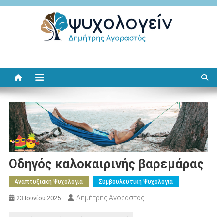
Μεταπηδήστε
στο
περιεχόμενο
Ψυχολογείν
Δημήτρης Αγοραστός
Οδηγός καλοκαιρινής βαρεμάρας
Αναπτυξιακη Ψυχολογια
Συμβουλευτικη Ψυχολογια
Δημήτρης Αγοραστός
23 Ιουνίου 2025