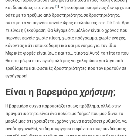
οθόνες, παρουσιάζουν αυξημένα επίπεδα στρες, κακή διάθεση
[
1
]
και δυσκολίες στον ύπνο
. Η ξεκούραση επομένως δεν έρχεται
ούτε με το τρέξιμο από δραστηριότητα σε δραστηριότητα,
ούτε με το να περνάει κανείς ώρες ατελείωτες στο TikTok. Άρα
τι είναι η ξεκούραση; Θα λέγαμε ότι μάλλον είναι ο χρόνος που
περνάει κανείς χωρίς πίεση, χωρίς πρόγραμμα, χωρίς ενοχές,
κάνοντας κάτι εποικοδομητικό και με νόημα για τον ίδιο.
Μερικές φορές είναι ίσως και το… τίποτα! Αυτό το τίποτα που
θα επιτρέψει στον εγκέφαλό μας να χαλαρώσει για λίγο από
ερεθίσματα και φυσικές δραστηριότητες που τον κρατούν σε
εγρήγορση!
Είναι η βαρεμάρα
χρήσιμη
;
Η βαρεμάρα συχνά παρουσιάζεται ως πρόβλημα, αλλά στην
πραγματικότητα είναι ένα πολύτιμο “σήμα” που μας δίνει το
μυαλό μας ότι χρειάζεται χρόνο για να κατεβάσει ρυθμούς, να
αναδιοργανωθεί, να δημιουργήσει ευφάνταστους συνδέσμους