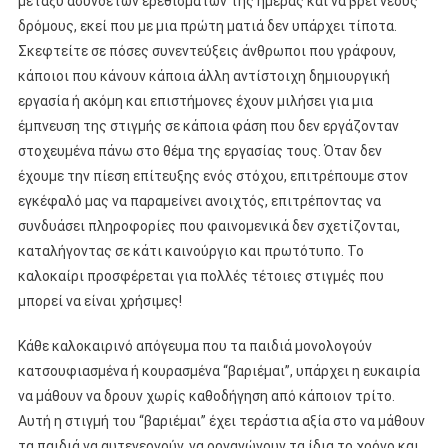
μεταξύ ασύνδετων ερεθισμάτων της ημέρας και να βρει νέους
δρόμους, εκεί που με μια πρώτη ματιά δεν υπάρχει τίποτα.
Σκεφτείτε σε πόσες συνεντεύξεις άνθρωποι που γράφουν,
κάποιοι που κάνουν κάποια άλλη αντίστοιχη δημιουργική
εργασία ή ακόμη και επιστήμονες έχουν μιλήσει για μια
έμπνευση της στιγμής σε κάποια φάση που δεν εργάζονταν
στοχευμένα πάνω στο θέμα της εργασίας τους. Όταν δεν
έχουμε την πίεση επίτευξης ενός στόχου, επιτρέπουμε στον
εγκέφαλό μας να παραμείνει ανοιχτός, επιτρέποντας να
συνδυάσει πληροφορίες που φαινομενικά δεν σχετίζονται,
καταλήγοντας σε κάτι καινούργιο και πρωτότυπο. Το
καλοκαίρι προσφέρεται για πολλές τέτοιες στιγμές που
μπορεί να είναι χρήσιμες!
Κάθε καλοκαιρινό απόγευμα που τα παιδιά μονολογούν
κατσουφιασμένα ή κουρασμένα “βαριέμαι”, υπάρχει η ευκαιρία
να μάθουν να δρουν χωρίς καθοδήγηση από κάποιον τρίτο.
Αυτή η στιγμή του “βαριέμαι” έχει τεράστια αξία στο να μάθουν
τα παιδιά να αυτενεργούν, να οργανώνουν τα ίδια το χρόνο και