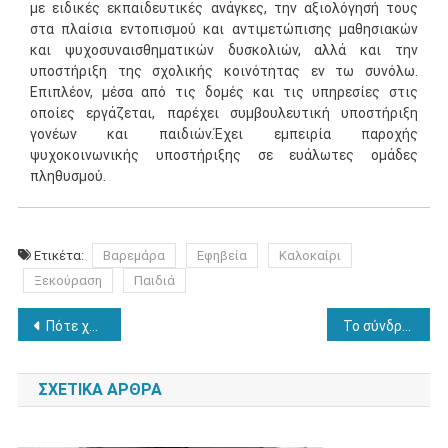
με ειδικές εκπαιδευτικές ανάγκες, την αξιολόγησή τους
στα πλαίσια εντοπισμού και αντιμετώπισης μαθησιακών
και ψυχοσυναισθηματικών δυσκολιών, αλλά και την
υποστήριξη της σχολικής κοινότητας εν τω συνόλω.
Επιπλέον, μέσα από τις δομές και τις υπηρεσίες στις
οποίες εργάζεται, παρέχει συμβουλευτική υποστήριξη
γονέων και παιδιών.Έχει εμπειρία παροχής
ψυχοκοινωνικής υποστήριξης σε ευάλωτες ομάδες
πληθυσμού.
Ετικέτα:
Βαρεμάρα
Εφηβεία
Καλοκαίρι
Ξεκούραση
Παιδιά
Πλοήγηση
Πότε χρειαζόμαστε υποστήριξη από ειδικό ψυχικής υγείας;
Το σύνδρομο Down και οι νέες θεραπευτικές προσεγγίσεις
άρθρων
ΣΧΕΤΙΚΆ ΆΡΘΡΑ