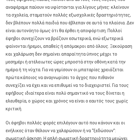
αναφέραμε παύουν να υφίστανται για λίγους μήνες: κλείνουν
τα σχολεία, σταματούν πολλές εξωσχολικές δραστηριότητες,
δεν βλέπουν πολλά παιδιά που έβλεπαν σε αυτά τα πλαίσια. Δεν
είναι αυτονόητο όμως ότι θα έρθει η αποφόρτιση. Πολλοί
έφηβοι συνεχίζουν να βράζουν εσωτερικά, ενώ εξωτερικά
φαίνονται ήρεμοι, απαθείς ή απόμακροι από όλους. Ξεκούραση
και χαλάρωση δεν σημαίνει απαραίτητα ύπνος μέχρι το
μεσημέρι ή ατέλειωτες ώρες μπροστά στην οθόνη κατά την
ημέρα ή τη νύχτα. Για να γεμίσουν οι μπαταρίες χρειάζεται
πρώτα κάποιος να αναγνωρίσει το άγχος που πιθανόν
συνεχίζει να έχει και να επιθυμεί να το διαχειριστεί. Για τους
εφήβους ιδιαίτερα είναι πολύ σημαντικό να τους δίνεται η
ελευθερία, ο χώρος και χρόνος να είναι ο εαυτός τους χωρίς
κριτική.
Οι έφηβοι πολλές φορές επιλέγουν αυτό που κάνουν και οι
ενήλικες όταν θέλουν να χαλαρώσουν ή να “ξεδώσουν”:
σωματική άσκηση. Η απλή σωματική δραστηριότητα μειώνει