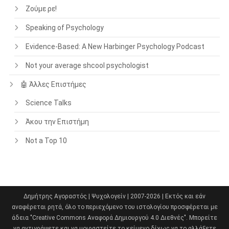
Ζούμε ρε!
Speaking of Psychology
Evidence-Based: A New Harbinger Psychology Podcast
Not your average shcool psychologist
🤖 Άλλες Επιστήμες
Science Talks
Άκου την Επιστήμη
Not a Top 10
Δημήτρης Αγοραστός | Ψυχολογείν | 2007-2026 | Εκτός και εάν
αναφέρεται ρητά, όλο το περιεχόμενο του ιστολογίου προσφέρεται με
άδεια "Creative Commons Αναφορά Δημιουργού 4.0 Διεθνές". Μπορείτε
να αντιγράψετε και να μοιραστείτε το κείμενο δίχως να το αλλάξετε