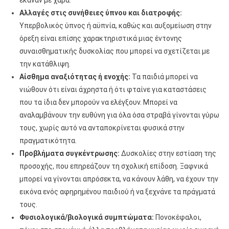
έκαναν με χαρά.
Αλλαγές στις συνήθειες ύπνου και διατροφής:
Υπερβολικός ύπνος ή αϋπνία, καθώς και αυξομείωση στην
όρεξη είναι επίσης χαρακτηριστικά μιας έντονης
συναισθηματικής δυσκολίας που μπορεί να σχετίζεται με
την κατάθλιψη.
Αίσθημα αναξιότητας ή ενοχής:
Τα παιδιά μπορεί να
νιώθουν ότι είναι άχρηστα ή ότι φταίνε για καταστάσεις
που τα ίδια δεν μπορούν να ελέγξουν. Μπορεί να
αναλαμβάνουν την ευθύνη για όλα όσα στραβά γίνονται γύρω
τους, χωρίς αυτό να ανταποκρίνεται φυσικά στην
πραγματικότητα.
Προβλήματα συγκέντρωσης:
Δυσκολίες στην εστίαση της
προσοχής, που επηρεάζουν τη σχολική επίδοση. Ξαφνικά
μπορεί να γίνονται απρόσεκτα, να κάνουν λάθη, να έχουν την
εικόνα ενός αφηρημένου παιδιού ή να ξεχνάνε τα πράγματά
τους.
Φυσιολογικά/βιολογικά συμπτώματα:
Πονοκέφαλοι,