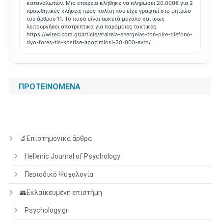
καταναλωτών. Μια εταιρεία κλήθηκε να πληρώσει 20.000€ για 2
προωθητικές κλήσεις προς πολίτη που είχε γραφτεί στο μητρώο
του άρθρου 11. Το ποσό είναι αρκετά μεγάλο και ίσως
λειτουργήσει αποτρεπτικά για παρόμοιες τακτικές.
https://wired.com.gr/article/etaireia-energeias-ton-pire-tilefono-
dyo-fores-tis-kostise-apozimiosi-20-000-evro/
ΠΡΟΤΕΙΝΌΜΕΝΑ
🔬Επιστημονικά άρθρα
Hellenic Journal of Psychology
Περιοδικό Ψυχολογία
👥Εκλαϊκευμένη επιστήμη
Psychology.gr