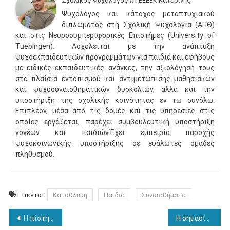
Σχολικός Ψυχολόγος
at
ΕΕΕΕΚ Κατερίνης
Ψυχολόγος και κάτοχος μεταπτυχιακού
διπλώματος στη Σχολική Ψυχολογία (ΑΠΘ)
και στις Νευροσυμπεριφορικές Επιστήμες (University of
Tuebingen). Ασχολείται με την ανάπτυξη
ψυχοεκπαιδευτικών προγραμμάτων για παιδιά και εφήβους
με ειδικές εκπαιδευτικές ανάγκες, την αξιολόγησή τους
στα πλαίσια εντοπισμού και αντιμετώπισης μαθησιακών
και ψυχοσυναισθηματικών δυσκολιών, αλλά και την
υποστήριξη της σχολικής κοινότητας εν τω συνόλω.
Επιπλέον, μέσα από τις δομές και τις υπηρεσίες στις
οποίες εργάζεται, παρέχει συμβουλευτική υποστήριξη
γονέων και παιδιών.Έχει εμπειρία παροχής
ψυχοκοινωνικής υποστήριξης σε ευάλωτες ομάδες
πληθυσμού.
Ετικέτα:
Κατάθλιψη
Παιδιά
Συναισθήματα
Πλοήγηση
Η πίστη σε θεωρίες συνωμοσίας σχετίζεται με ανέντιμη συμπεριφορά και καχυποψία για τις προθέσεις των άλλων
Η σημασία της συνεκπαίδευσης στην ανάπτυξη των παιδιών