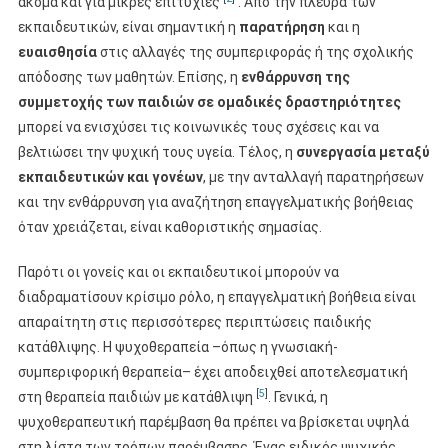
ακόμα και για μικρές επιτυχίες
. Από την πλευρά των
εκπαιδευτικών, είναι σημαντική η
παρατήρηση
και η
ευαισθησία
στις αλλαγές της συμπεριφοράς ή της σχολικής
απόδοσης των μαθητών. Επίσης, η
ενθάρρυνση της
συμμετοχής των παιδιών σε ομαδικές δραστηριότητες
μπορεί να ενισχύσει τις κοινωνικές τους σχέσεις και να
βελτιώσει την ψυχική τους υγεία. Τέλος, η
συνεργασία μεταξύ
εκπαιδευτικών και γονέων
, με την ανταλλαγή παρατηρήσεων
και την ενθάρρυνση για αναζήτηση επαγγελματικής βοήθειας
όταν χρειάζεται, είναι καθοριστικής σημασίας.
Παρότι οι γονείς και οι εκπαιδευτικοί μπορούν να
διαδραματίσουν κρίσιμο ρόλο, η επαγγελματική βοήθεια είναι
απαραίτητη στις περισσότερες περιπτώσεις παιδικής
κατάθλιψης. Η ψυχοθεραπεία –όπως η γνωσιακή-
συμπεριφορική θεραπεία– έχει αποδειχθεί αποτελεσματική
[
5
]
στη θεραπεία παιδιών με κατάθλιψη
. Γενικά, η
ψυχοθεραπευτική παρέμβαση θα πρέπει να βρίσκεται υψηλά
στη λίστα των τρόπων παρέμβασης. Ένας ειδικός ψυχικής