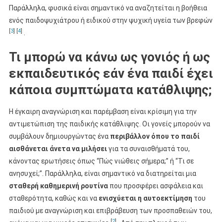
Παράλληλα, φυσικά είναι σημαντικό να αναζητείται η βοήθεια
ενός παιδοψυχιάτρου ή ειδικού στην ψυχική υγεία των βρεφών
[
3
]
[
4
]
.
Τι μπορώ να κάνω ως γονιός ή ως
εκπαιδευτικός εάν ένα παιδί έχει
κάποια συμπτώματα κατάθλιψης;
Η έγκαιρη αναγνώριση και παρέμβαση είναι κρίσιμη για την
αντιμετώπιση της παιδικής κατάθλιψης. Οι γονείς μπορούν να
συμβάλουν δημιουργώντας ένα
περιβάλλον όπου το παιδί
αισθάνεται άνετα να μιλήσει
για τα συναισθήματά του,
κάνοντας ερωτήσεις όπως “Πώς νιώθεις σήμερα;” ή “Τι σε
ανησυχεί;”. Παράλληλα, είναι σημαντικό να διατηρείται μια
σταθερή καθημερινή ρουτίνα
που προσφέρει ασφάλεια και
σταθερότητα, καθώς και να
ενισχύεται η αυτοεκτίμηση
του
παιδιού με αναγνώριση και επιβράβευση των προσπαθειών του,
[
2
]