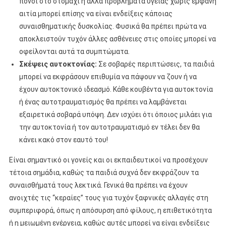
πόνοι στο στομάχι ή άλλα προβλήματα υγείας χωρίς εμφανή
αιτία μπορεί επίσης να είναι ενδείξεις κάποιας
συναισθηματικής δυσκολίας. Φυσικά θα πρέπει πρώτα να
αποκλειστούν τυχόν άλλες ασθένειες στις οποίες μπορεί να
οφείλονται αυτά τα συμπτώματα.
Σκέψεις αυτοκτονίας:
Σε σοβαρές περιπτώσεις, τα παιδιά
μπορεί να εκφράσουν επιθυμία να πάψουν να ζουν ή να
έχουν αυτοκτονικό ιδεασμό. Κάθε κουβέντα για αυτοκτονία
ή ένας αυτοτραυματισμός θα πρέπει να λαμβάνεται
εξαιρετικά σοβαρά υπόψη. Δεν ισχύει ότι όποιος μιλάει για
την αυτοκτονία ή τον αυτοτραυματισμό εν τέλει δεν θα
κάνει κακό στον εαυτό του!
Είναι σημαντικό οι γονείς και οι εκπαιδευτικοί να προσέχουν
τέτοια σημάδια, καθώς τα παιδιά συχνά δεν εκφράζουν τα
συναισθήματά τους λεκτικά. Γενικά θα πρέπει να έχουν
ανοιχτές τις “κεραίες” τους για τυχόν ξαφνικές αλλαγές στη
συμπεριφορά, όπως η απόσυρση από φίλους, η επιθετικότητα
ή η μειωμένη ενέργεια, καθώς αυτές μπορεί να είναι ενδείξεις