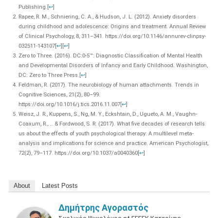
Publishing.
[
↩
]
Rapee, R. M., Schniering, C. A., & Hudson, J. L. (2012). Anxiety disorders
during childhood and adolescence: Origins and treatment. Annual Review
of Clinical Psychology, 8, 311–341. https://doi.org/10.1146/annurev-clinpsy-
032511-143107
[
↩
]
[
↩
]
Zero to Three. (2016). DC:0-5™: Diagnostic Classification of Mental Health
and Developmental Disorders of Infancy and Early Childhood. Washington,
DC: Zero to Three Press.
[
↩
]
Feldman, R. (2017). The neurobiology of human attachments. Trends in
Cognitive Sciences, 21(2), 80–99.
https://doi.org/10.1016/j.tics.2016.11.007
[
↩
]
Weisz, J. R., Kuppens, S., Ng, M. Y., Eckshtain, D., Ugueto, A. M., Vaughn-
Coaxum, R., … & Fordwood, S. R. (2017). What five decades of research tells
us about the effects of youth psychological therapy: A multilevel meta-
analysis and implications for science and practice. American Psychologist,
72(2), 79–117. https://doi.org/10.1037/a0040360
[
↩
]
About
Latest Posts
Δημήτρης Αγοραστός