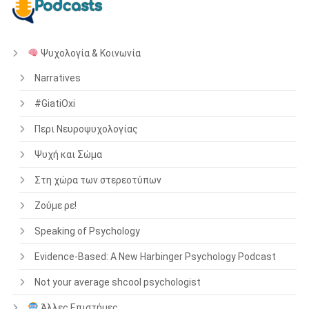
Ψυχολογία & Κοινωνία
Narratives
#GiatiOxi
Περι Νευροψυχολογίας
Ψυχή και Σώμα
Στη χώρα των στερεοτύπων
Ζούμε ρε!
Speaking of Psychology
Evidence-Based: A New Harbinger Psychology Podcast
Not your average shcool psychologist
Άλλες Επιστήμες