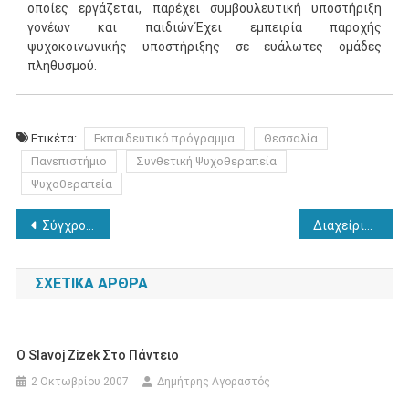
οποίες εργάζεται, παρέχει συμβουλευτική υποστήριξη
γονέων και παιδιών.Έχει εμπειρία παροχής
ψυχοκοινωνικής υποστήριξης σε ευάλωτες ομάδες
πληθυσμού.
Ετικέτα:
Εκπαιδευτικό πρόγραμμα
Θεσσαλία
Πανεπιστήμιο
Συνθετική Ψυχοθεραπεία
Ψυχοθεραπεία
Πλοήγηση
Σύγχρονα θεωρητικά πλαίσια για την εγκατάλειψη των σπουδών
Διαχείριση δύσκολων συμπεριφορών
άρθρων
ΣΧΕΤΙΚΆ ΆΡΘΡΑ
O Slavoj Zizek Στο Πάντειο
2 Οκτωβρίου 2007
Δημήτρης Αγοραστός