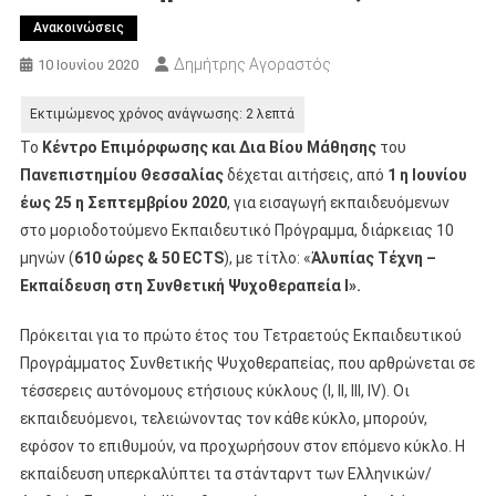
Ανακοινώσεις
Δημήτρης Αγοραστός
10 Ιουνίου 2020
Το
Κέντρο Επιμόρφωσης και Δια Βίου Μάθησης
του
Πανεπιστημίου Θεσσαλίας
δέχεται αιτήσεις, από
1 η Ιουνίου
έως 25 η Σεπτεμβρίου 2020
, για εισαγωγή εκπαιδευόμενων
στο μοριοδοτούμενο Εκπαιδευτικό Πρόγραμμα, διάρκειας 10
μηνών (
610 ώρες & 50 ECTS
), με τίτλο: «
Ἀλυπίας Τέχνη –
Εκπαίδευση στη Συνθετική Ψυχοθεραπεία Ι».
Πρόκειται για το πρώτο έτος του Τετραετούς Εκπαιδευτικού
Προγράμματος Συνθετικής Ψυχοθεραπείας, που αρθρώνεται σε
τέσσερεις αυτόνομους ετήσιους κύκλους (Ι, ΙΙ, ΙΙΙ, ΙV). Οι
εκπαιδευόμενοι, τελειώνοντας τον κάθε κύκλο, μπορούν,
εφόσον το επιθυμούν, να προχωρήσουν στον επόμενο κύκλο. Η
εκπαίδευση υπερκαλύπτει τα στάνταρντ των Ελληνικών/