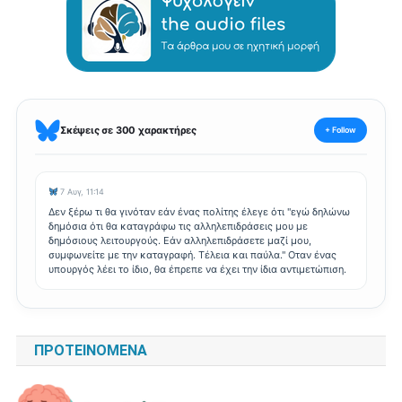
Σκέψεις σε 300 χαρακτήρες
+ Follow
7 Αυγ, 11:14
Δεν ξέρω τι θα γινόταν εάν ένας πολίτης έλεγε ότι "εγώ δηλώνω
δημόσια ότι θα καταγράφω τις αλληλεπιδράσεις μου με
δημόσιους λειτουργούς. Εάν αλληλεπιδράσετε μαζί μου,
συμφωνείτε με την καταγραφή. Τέλεια και παύλα." Οταν ένας
υπουργός λέει το ίδιο, θα έπρεπε να έχει την ίδια αντιμετώπιση.
ΠΡΟΤΕΙΝΌΜΕΝΑ