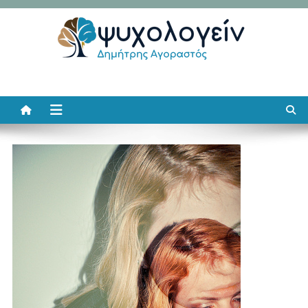
Μεταπηδήστε
στο
περιεχόμενο
Ψυχολογείν
Δημήτρης Αγοραστός