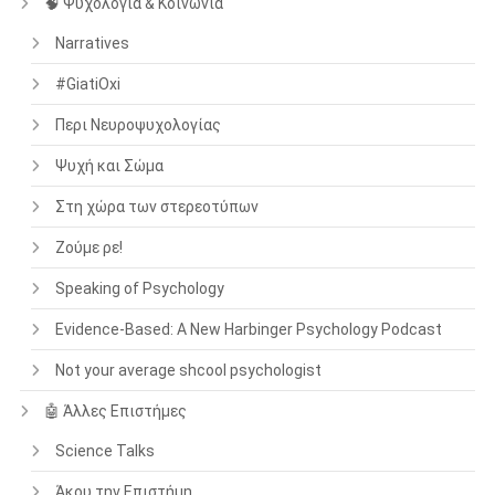
🧠 Ψυχολογία & Κοινωνία
Narratives
#GiatiOxi
Περι Νευροψυχολογίας
Ψυχή και Σώμα
Στη χώρα των στερεοτύπων
Ζούμε ρε!
Speaking of Psychology
Evidence-Based: A New Harbinger Psychology Podcast
Not your average shcool psychologist
🤖 Άλλες Επιστήμες
Science Talks
Άκου την Επιστήμη