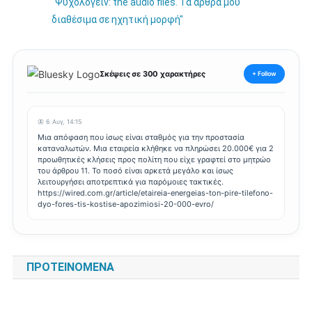
Σκέψεις σε 300 χαρακτήρες
+ Follow
🦋 6 Αυγ, 14:15
Μια απόφαση που ίσως είναι σταθμός για την προστασία
καταναλωτών. Μια εταιρεία κλήθηκε να πληρώσει 20.000€ για 2
προωθητικές κλήσεις προς πολίτη που είχε γραφτεί στο μητρώο
του άρθρου 11. Το ποσό είναι αρκετά μεγάλο και ίσως
λειτουργήσει αποτρεπτικά για παρόμοιες τακτικές.
https://wired.com.gr/article/etaireia-energeias-ton-pire-tilefono-
dyo-fores-tis-kostise-apozimiosi-20-000-evro/
ΠΡΟΤΕΙΝΌΜΕΝΑ