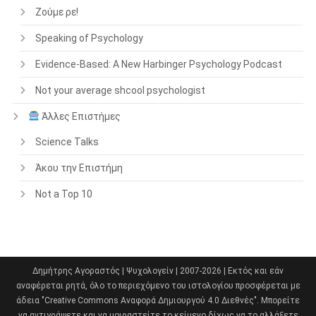
Ζούμε ρε!
Speaking of Psychology
Evidence-Based: A New Harbinger Psychology Podcast
Not your average shcool psychologist
Άλλες Επιστήμες
Science Talks
Άκου την Επιστήμη
Not a Top 10
Δημήτρης Αγοραστός | Ψυχολογείν | 2007-2026 | Εκτός και εάν
αναφέρεται ρητά, όλο το περιεχόμενο του ιστολογίου προσφέρεται με
άδεια "Creative Commons Αναφορά Δημιουργού 4.0 Διεθνές". Μπορείτε
να αντιγράψετε και να μοιραστείτε το κείμενο δίχως να το αλλάξετε