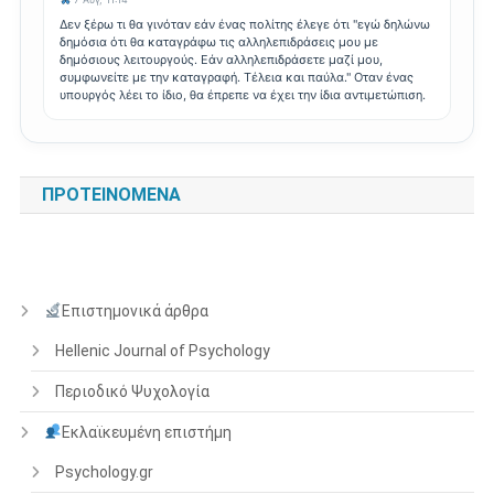
Δεν ξέρω τι θα γινόταν εάν ένας πολίτης έλεγε ότι "εγώ δηλώνω
δημόσια ότι θα καταγράφω τις αλληλεπιδράσεις μου με
δημόσιους λειτουργούς. Εάν αλληλεπιδράσετε μαζί μου,
συμφωνείτε με την καταγραφή. Τέλεια και παύλα." Οταν ένας
υπουργός λέει το ίδιο, θα έπρεπε να έχει την ίδια αντιμετώπιση.
ΠΡΟΤΕΙΝΌΜΕΝΑ
Επιστημονικά άρθρα
Hellenic Journal of Psychology
Περιοδικό Ψυχολογία
Εκλαϊκευμένη επιστήμη
Psychology.gr