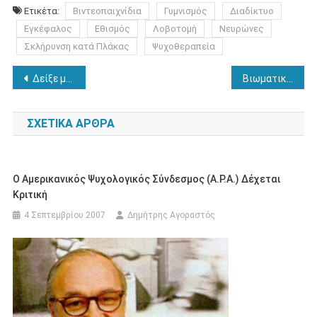
Ετικέτα:
Βιντεοπαιχνίδια
Γυμνισμός
Διαδίκτυο
Εγκέφαλος
Εθισμός
Λοβοτομή
Νευρώνες
Σκλήρυνση κατά Πλάκας
Ψυχοθεραπεία
Πλοήγηση
Δείξε μου το πρόσωπό σου, να σου πω το ριζικό σου
Βιωματικό Σεμινάριο Δεκτικής Μουσικοθεραπειας
άρθρων
ΣΧΕΤΙΚΆ ΆΡΘΡΑ
Ο Αμερικανικός Ψυχολογικός Σύνδεσμος (A.P.A.) Δέχεται
Κριτική
4 Σεπτεμβρίου 2007
Δημήτρης Αγοραστός