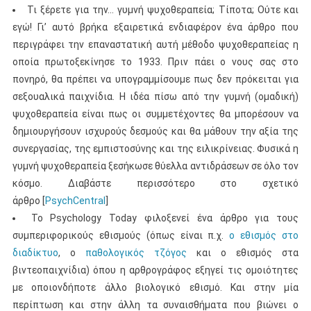
Τι ξέρετε για την… γυμνή ψυχοθεραπεία; Τίποτα; Ούτε και
εγώ! Γι’ αυτό βρήκα εξαιρετικά ενδιαφέρον ένα άρθρο που
περιγράφει την επαναστατική αυτή μέθοδο ψυχοθεραπείας η
οποία πρωτοξεκίνησε το 1933. Πριν πάει ο νους σας στο
πονηρό, θα πρέπει να υπογραμμίσουμε πως δεν πρόκειται για
σεξουαλικά παιχνίδια. Η ιδέα πίσω από την γυμνή (ομαδική)
ψυχοθεραπεία είναι πως οι συμμετέχοντες θα μπορέσουν να
δημιουργήσουν ισχυρούς δεσμούς και θα μάθουν την αξία της
συνεργασίας, της εμπιστοσύνης και της ειλικρίνειας. Φυσικά η
γυμνή ψυχοθεραπεία ξεσήκωσε θύελλα αντιδράσεων σε όλο τον
κόσμο. Διαβάστε περισσότερο στο σχετικό
άρθρο [
PsychCentral
]
Το Psychology Today φιλοξενεί ένα άρθρο για τους
συμπεριφορικούς εθισμούς (όπως είναι π.χ.
ο εθισμός στο
διαδίκτυο
, ο
παθολογικός τζόγος
και ο εθισμός στα
βιντεοπαιχνίδια) όπου η αρθρογράφος εξηγεί τις ομοιότητες
με οποιονδήποτε άλλο βιολογικό εθισμό. Και στην μία
περίπτωση και στην άλλη τα συναισθήματα που βιώνει ο