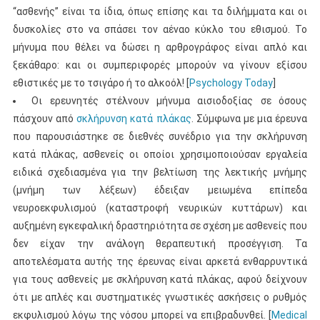
“ασθενής” είναι τα ίδια, όπως επίσης και τα διλήμματα και οι
δυσκολίες στο να σπάσει τον αέναο κύκλο του εθισμού. Το
μήνυμα που θέλει να δώσει η αρθρογράφος είναι απλό και
ξεκάθαρο: και οι συμπεριφορές μπορούν να γίνουν εξίσου
εθιστικές με το τσιγάρο ή το αλκοόλ! [
Psychology Today
]
Οι ερευνητές στέλνουν μήνυμα αισιοδοξίας σε όσους
πάσχουν από
σκλήρυνση κατά πλάκας
. Σύμφωνα με μια έρευνα
που παρουσιάστηκε σε διεθνές συνέδριο για την σκλήρυνση
κατά πλάκας, ασθενείς οι οποίοι χρησιμοποιούσαν εργαλεία
ειδικά σχεδιασμένα για την βελτίωση της λεκτικής μνήμης
(μνήμη των λέξεων) έδειξαν μειωμένα επίπεδα
νευροεκφυλισμού (καταστροφή νευρικών κυττάρων) και
αυξημένη εγκεφαλική δραστηριότητα σε σχέση με ασθενείς που
δεν είχαν την ανάλογη θεραπευτική προσέγγιση. Τα
αποτελέσματα αυτής της έρευνας είναι αρκετά ενθαρρυντικά
για τους ασθενείς με σκλήρυνση κατά πλάκας, αφού δείχνουν
ότι με απλές και συστηματικές γνωστικές ασκήσεις ο ρυθμός
εκφυλισμού λόγω της νόσου μπορεί να επιβραδυνθεί. [
Medical