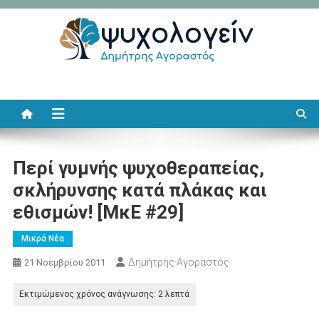
Μεταπηδήστε
στο
περιεχόμενο
Ψυχολογείν
Δημήτρης Αγοραστός
Περί γυμνής ψυχοθεραπείας,
σκλήρυνσης κατά πλάκας και
εθισμών! [ΜκΕ #29]
Μικρά Νέα
Δημήτρης Αγοραστός
21 Νοεμβρίου 2011