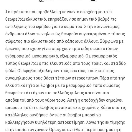
Τα πρότυπα που προβάλλει η κοινωνία σε σχέση με το τι
θεωρείται ελκυστικό, επηρεάζουν σε σημαντικό βαθμό τις
αντιλήψεις του εφήβου για το σώμα του. Στην κοινωνία μας,
άνθρωποι όλων των ηλικιών, θεωρούν συγκεκριμένους τύπους
σώματος πιο ελκυστικούς από κάποιους άλλους. Σύμφωνα με
έρευνες που έχουν γίνει υπάρχουν τρία είδη σωματοτύπων:
ενδομορφικό, μεσομορφικό, εξωμορφικό. Ο μεσομορφικός
τύπος θεωρείται ο πιο ελκυστικός από τους τρεις, και στα δύο
φύλα. Οι έφηβοι αξιολογούν τους εαυτούς τους και τους
συνομήλικους τους βάσει τέτοιων στερεοτύπων. Πέρα από την
ελκυστικότητα οι έφηβοι με το μεσομορφικό τύπο σώματος
θεωρείται ότι έχουν πιο πολλούς φίλους και είναι πιο
αποδεκτοί από τους γύρω τους. Αυτή η αποδοχή δεν σημαίνει
απαραίτητα ότι ο έφηβος είναι και ευτυχισμένος. Κάτω από τις
κατάλληλες συνθήκες, όντως οι έφηβοι μπορεί να
καλλιεργήσουν υψηλότερη αυτοεκτίμηση, λόγω της εκτίμησης
στην οποία τυγχάνουν. Όμως, σε αντίθετη περίπτωση, αυτή η