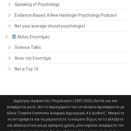
Speaking of Psychology
Evidence-Based: A New Harbinger Psychology Podcast
Not your average shcool psychologist
Άλλες Επιστήμες
Science Talks
Άκου την Επιστήμη
Not a Top 10
Δημήτρης Αγοραστός | Ψυχολογείν | 2007-2026 | Εκτός και εάν
αναφέρεται ρητά, όλο το περιεχόμενο του ιστολογίου προσφέρεται με
άδεια "Creative Commons Αναφορά Δημιουργού 4.0 Διεθνές". Μπορείτε
να αντιγράψετε και να μοιραστείτε το κείμενο δίχως να το αλλάξετε
και αποκλειστικά για μη εμπορική χρήση, μόνο εφόσον αναφέρετε τον