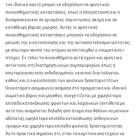
τον ιδανικό εαυτό μπορεί να οδηγήσουν σε αρνητικές
συναισθηματικές καταστάσεις, όπως η απογοήτευση και η
δυσαρέσκεια και σε ορισμένες περιπτώσεις ακόμη και σε
κατάθλιψη βαριάς μορφής. Αυτές οι αρνητικές
συναισθηματικές καταστάσεις μπορούν να οδηγήσουν σε
μείωση της κινητοποίησης και της αυτοαποτελεσματικότητας,
με απώτερο σκοπό του ατόμου να επιτευχθεί ο «σωματικός»
στόχος. Εν τέλει τα συναισθήματα αυτά έχουν και αρνητικό
αντίκτυπο στη διατήρηση υγιών συμπεριφορών, όπως η
εσωτερίκευση ενός ενδεδειγμένου, υγιεινού διαιτολογίου,
καθώς και η οικειοποίηση των φυσικών δραστηριοτήτων.
Γενικότερα η ασυμφωνία ανάμεσα στο πραγματικό και ιδανικό
σωματικό βάρος και μέγεθος, συσχετίζεται με χαμηλότερα
επίπεδα κατανάλωσης φρούτων και λαχανικών (αντίθετα με
αυτό που αναμένεται δηλαδή από άτομα που θέλουν να μείνουν
αδύνατα), υψηλότερα επίπεδα κατανάλωσης ανθυγιεινών
τροφών και χαμηλότερα επίπεδα φυσικής δραστηριότητας.
Αυτό πρακτικά σημαίνει ότι, όταν τα κορίτσια αποτύχουν να