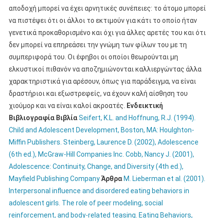
αποδοχή μπορεί να έχει αρνητικές συνέπειες: το άτομο μπορεί
να πιστέψει ότι οι άλλοι το εκτιμούν για κάτι το οποίο ήταν
γενετικά προκαθορισμένο και όχι για άλλες αρετές του και ότι
δεν μπορεί να επηρεάσει την γνώμη των φίλων του με τη
συμπεριφορά του. Οι έφηβοι οι οποίοι θεωρούνται μη
ελκυστικοί πιθανόν να αποζημιώνονται καλλιεργώντας άλλα
χαρακτηριστικά για αρέσουν, όπως για παράδειγμα, να είναι
δραστήριοι και εξωστρεφείς, να έχουν καλή αίσθηση του
χιούμορ και να είναι καλοί ακροατές.
Ενδεικτική
Βιβλιογραφία Βιβλία
Seifert, K.L. and Hoffnung, R.J. (1994).
Child and Adolescent Development, Boston, MA: Houlghton-
Miffin Publishers.
Steinberg, Laurence D. (2002), Adolescence
(6th ed.), McGraw-Hill Companies Inc.
Cobb, Nancy J. (2001),
Adolescence: Continuity, Change, and Diversity (4th ed.),
Mayfield Publishing Company
Άρθρα
M. Lieberman et al. (2001).
Interpersonal influence and disordered eating behaviors in
adolescent girls. The role of peer modeling, social
reinforcement, and body-related teasing. Eating Behaviors,