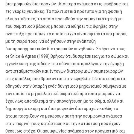
διατροφικών διαταραχών, ιδιαίτερα ανάμεσα στις εφήβους και
τις νεαρές γυναίκες. Τα πολιτιστικά πρότυπα για τη φυσική
ελκυστικότητα, τα οποία προωθούν την σημαντικότητα ή μη
του σωματικού βάρους μπορεί να ωθήσει τις έφηβες στην
ανάπτυξη προτύπων τα οποία συχνά είναι άφταστα και μπορεί,
με τη σειρά τους, να οδηγήσουν στην ανάπτυξη
δυσπροσαρμοστικών διατροφικών συνηθειών.
Σε έρευνά τους
οι Stice & Agras (1998) βρήκαν ότι δυσαρέσκεια για το σώμα και
η γενίκευση της «ιδέας του αδύνατου» προλέγουν την έναρξη
αντισταθμιστικών και έντονων διατροφικών συμπεριφορών
στις κοπέλες που βρίσκονται στην εφηβεία. Τέτοια ευρήματα
οδηγούν στην ύπαρξη ενός δυνητικού μηχανισμού σύμφωνα με
τον οποίο τα μη ρεαλιστικά σωματικά πρότυπα μπορούν να
έχουν ως αποτέλεσμα την απογοήτευση με το σώμα, αλλά και
δημιουργία ακόμη και διατροφικών διαταραχών καθώς τα
άτομα πασχίζουν να μειώσουν αυτή την ασυμφωνία ανάμεσα
στην τωρινή τους κατάσταση και την κατάσταση που έχουν
θέσει ως στόχο. Οι ασυμφωνίες ανάμεσα στον πραγματικό και