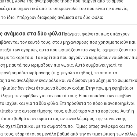
 εαυτού), λόγω της ανατροφοδότησης που παίρνει από το άμεσο
ρεάζεται σημαντικά από το υπερσύνολό του που είναι η κοινωνία,
 το ίδιο; Υπάρχουν διαφορές ανάμεσα στα δύο φύλα;
ς ανάμεσα στα δύο φύλα
Πράγματι φαίνεται πως υπάρχουν
βάνονται τον εαυτό τους, στου μηχανισμούς που χρησιμοποιούν και
Μεταξύ των αγοριών, αυτά που ωριμάζουν πιο νωρίς, σχηματίζουν πιο
ι με τα κορίτσια. Τα κορίτσια που αργούν να ωριμάσουν νοιώθουν πι
ση με αυτά που ωριμάζουν πιο νωρίς. Αυτό συμβαίνει γιατί τα
φανή σημάδια ωρίμανσης (π.χ. μεγάλο στήθος), τα οποία τα
 τα να αναλάβουν έναν ρόλο και να δώσουν μια μάχη με το σωματικ
ς ηλικίας δεν είναι έτοιμα να δώσουν ακόμη.Στην πρώιμη εφηβεία οι
τίληψη των εφήβων για τον εαυτό τους. Η αυτοεικόνα των εφήβων
τό ισχύει και για τα δύο φύλα. Επιπρόσθετα το πόσο ικανοποιημένοι
επίπεδο της αυτοεκτίμησης τους, ειδικότερα για τα κορίτσια. Αυτή η
 όποιο βαθμό κι αν υφίσταται, αντανακλά μέρος της κοινωνικής
κλο σχετίζεται και με το σωματότυπο. Όμως όπως ανέφερα και πιο
μα τους, εξαρτάται σε μεγάλο βαθμό από την αντιμετώπιση των άλλω