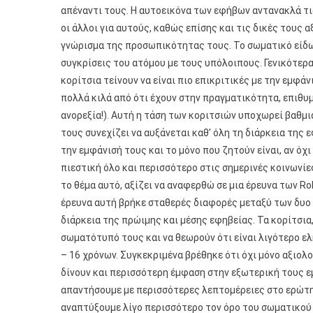
απέναντι τους. Η αυτοεικόνα των εφήβων αντανακλά τις
οι άλλοι για αυτούς, καθώς επίσης και τις δικές τους α
γνώρισμα της προσωπικότητας τους. Το σωματικό είδω
συγκρίσεις του ατόμου με τους υπόλοιπους. Γενικότερα
κορίτσια τείνουν να είναι πιο επικριτικές με την εμφά
πολλά κιλά από ότι έχουν στην πραγματικότητα, επιθυ
ανορεξία!). Αυτή η τάση των κοριτσιών υποχωρεί βαθμια
τους συνεχίζει να αυξάνεται καθ’ όλη τη διάρκεια της 
την εμφάνισή τους και το μόνο που ζητούν είναι, αν όχι 
πιεστική όλο και περισσότερο στις σημερινές κοινωνίε
το θέμα αυτό, αξίζει να αναφερθώ σε μια έρευνα των Ro
έρευνα αυτή βρήκε σταθερές διαφορές μεταξύ των δυο 
διάρκεια της πρώιμης και μέσης εφηβείας. Τα κορίτσια,
σωματότυπό τους και να θεωρούν ότι είναι λιγότερο ελ
– 16 χρόνων. Συγκεκριμένα βρέθηκε ότι όχι μόνο αξιολο
δίνουν και περισσότερη έμφαση στην εξωτερική τους 
απαντήσουμε με περισσότερες λεπτομέρειες στο ερώτημα
αναπτύξουμε λίγο περισσότερο τον όρο του σωματικού 