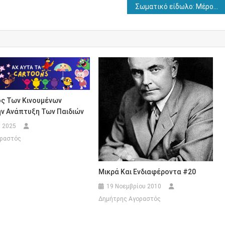
Σωματικό είδωλο: Μέρος 2ο – Γιατί τα κορίτσια θέλουν να είναι πιο αδύνατα;
ος Των Κινουμένων
ην Ανάπτυξη Των Παιδιών
υ 2025
οραστός
Μικρά Και Ενδιαφέροντα #20
19 Νοεμβρίου 2010
Δημήτρης Αγοραστός