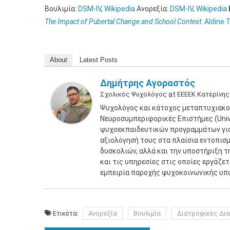
Βουλιμία:
DSM-IV
,
Wikipedia
Aνορεξία:
DSM-IV
,
Wikipedia
The Impact of Pubertal Change and School Context
. Aldine
About
Latest Posts
Δημήτρης Αγοραστός
Σχολικός Ψυχολόγος
at
ΕΕΕΕΚ Κατερίνης
Ψυχολόγος και κάτοχος μεταπτυχιακο
Νευροσυμπεριφορικές Επιστήμες (Unive
ψυχοεκπαιδευτικών προγραμμάτων για 
αξιολόγησή τους στα πλαίσια εντοπισ
δυσκολιών, αλλά και την υποστήριξη τ
και τις υπηρεσίες στις οποίες εργάζε
εμπειρία παροχής ψυχοκοινωνικής υπ
Ετικέτα:
Ανορεξία
Βουλιμία
Διατροφικές Δι