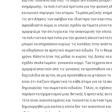
εαυτού -ιδανικού εαυτού). Το σωματικό είδωλο μπορεί
ενημέρωσης, τα πολιτιστικά πρότυπα για την φυσική ελ
κοινωνικό περίγυρο του ατόμου.
Τα μέσα μαζικής ενημ
τις αντιλήψεις των εφήβων και ιδιαίτερα των κοριτσιώ
αψεγάδιαστο σώμα, οι οποίες σχεδόν αυτόματα γίνονται
ομορφιά με την επιτυχία και την αναγνώριση την οποία
τα πολιτιστικά πρότυπα για την φυσική ελκυστικότητ
μπορεί να επηρεάσουν κυρίως τις κοπέλες στην ανάπτυ
να οδηγήσουν σε αρνητικό σωματικό είδωλο. Το τι θεωρ
χρόνο. Κάποτε ήταν της μόδας οι κυρίες της Δύσης να 
σχεδόν σκελετωμένο- γυναικείο κορμί. Ταυτόχρονα σε 
ομορφιά απαιτούν από τις γυναίκες να προσπαθούν να 
δαχτυλίδια σε αυτόν, σε μια προσπάθεια να φτάσουν το 
είναι ότι πιέζουν σημαντικά το κάθε άτομο για να τα α
δημιουργίας του σωματικού ειδώλου. Τέλος, οι σχέσει
παράγοντα σχηματισμού μιας θετικής ή αρνητικής αυτο
τότε είναι ικανοποιημένος και τονώνεται η αυτοεκτίμη
δημιουργηθεί μια εικόνα η οποία δεν τον ικανοποιεί κα