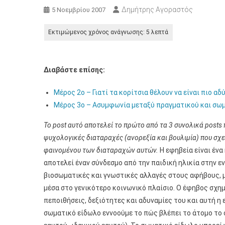
Δημήτρης Αγοραστός
5 Νοεμβρίου 2007
Διαβάστε επίσης:
Μέρος 2ο – Γιατί τα κορίτσια θέλουν να είναι πιο αδ
Μέρος 3ο – Ασυμφωνία μεταξύ πραγματικού και σω
Το post αυτό αποτελεί το πρώτο από τα 3 συνολικά posts
ψυχολογικές διαταραχές (ανορεξία και βουλιμία) που σχε
φαινομένου των διαταραχών αυτών.
Η εφηβεία είναι ένα
αποτελεί έναν σύνδεσμο από την παιδική ηλικία στην ε
βιοσωματικές και γνωστικές αλλαγές στους αφήβους, μι
μέσα στο γενικότερο κοινωνικό πλαίσιο. Ο έφηβος σχηματ
πεποιθήσεις, δεξιότητες και αδυναμίες του και αυτή η 
σωματικό είδωλο εννοούμε το πώς βλέπει το άτομο το σ