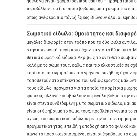
ήθελε να είναι (χάσμα ιδανικού εαυτού – πραγματικού
περιβάλλον του (το οποίο βεβαίως με τη σειρά του επη
όπως ανέφερα πιο πάνω). Όμως βιώνουν όλοι οι έφηβοι
Σωματικό είδωλο: Ομοιότητες και διαφορέ
μεγάλες διαφορές στον τρόπο που τα δύο φύλα αντιλαμ
στην κοινωνική πίεση που δέχονται για το θέμα αυτό. 
θετικά σωματικά είδωλα. Ακριβώς το αντίθετο συμβαίνε
καλά με το σώμα τους, καθώς και πιο ελκυστικές σε σχέ
κορίτσια που ωριμάζουν πιο γρήγορα συνήθως έχουν εμ
τοποθετούν στο επίκεντρο του ενδιαφέροντος καλώντας
τους είδωλο, πράγματα για τα οποία τα κορίτσια μικρή
φυσικές αλλαγές συμβάλλουν σε μεγάλο βαθμό στην αν
είναι στενά συνδεδεμένη με το σωματικό είδωλο, και αυ
είναι οι έφηβοι με το σώμα τους, προβλέπει γενικά το 
σχέση, του σωματικού ειδώλου με την αυτοεκτίμηση, σε
πραγματικότητας, επειδή η αποδοχή από το φιλικό κύ
πάνω το πόσο ικανοποιημένοι είναι οι έφηβοι με το σώ