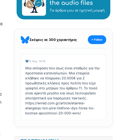
ν
με
Σκέψεις σε 300 χαρακτήρες
+ Follow
6 Αυγ, 14:15
Μια απόφαση που ίσως είναι σταθμός για την
προστασία καταναλωτών. Μια εταιρεία
κλήθηκε να πληρώσει 20.000€ για 2
προωθητικές κλήσεις προς πολίτη που είχε
γραφτεί στο μητρώο του άρθρου 11. Το ποσό
είναι αρκετά μεγάλο και ίσως λειτουργήσει
ο
αποτρεπτικά για παρόμοιες τακτικές.
ι
https://wired.com.gr/article/etaireia-
energeias-ton-pire-tilefono-dyo-fores-tis-
kostise-apozimiosi-20-000-evro/
α