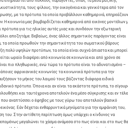
 να επηρεαστεί από πολλούς παράγοντες, όπως τα μέσα μαζικής
κυστικότητα, τους φίλους, την οικογένεια και γενικότερα από τον
έρωσης, με τα πρότυπα τα οποία προβάλλουν καθημερινά, επηρεάζου
ν. Η κοινωνία μας βομβαρδίζεται καθημερινά από εικόνες μοντέλων 
 πρότυπα για τις ηλικίες αυτές μιας και συνδέουν την εξωτερική
 όλοι αποζητάμε. Βεβαίως, ένας άλλος σημαντικός παράγοντας είναι
α, τα οποία προωθούν την σημαντικότητα του σωματικού βάρους
ξη πολύ υψηλών προτύπων, τα οποία είναι συχνά άπιαστα και μπορεί
είται ωραίο διαφέρει από κοινωνία σε κοινωνία και από χρόνο σε
είναι πιο πληθωρικές, ενώ τώρα το πρότυπο είναι το αδυνατισμένο –
κάποιες αφρικανικές κοινωνίες τα κοινωνικά πρότυπα για την
αυξήσουν το μήκος του λαιμού τους βάζοντας διάφορα ειδικά
ιδανικό πρότυπο. Όποια και αν είναι τα εκάστοτε πρότυπα, το σίγουρ
κολουθήσει και ταυτόχρονα αποτελούν ένα μέσο σύγκρισης και εν τέλε
ς που αναπτύσσει ο έφηβος με τους γύρω του αποτελούν βασικό
εικόνας. Εάν δέχεται ενθαρρυντικά μηνύματα για την εμφάνιση του,
ση του. Στην αντίθετη περίπτωση όμως υπάρχει ο κίνδυνος να
ι επομένως μεγαλώνει το χάσμα ανάμεσα στο πως είναι και στο πως θ