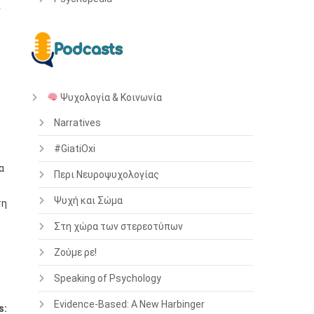
ν
Ψυχολογία & Κοινωνία
Narratives
#GiatiOxi
α
Περι Νευροψυχολογίας
Ψυχή και Σώμα
τη
Στη χώρα των στερεοτύπων
Ζούμε ρε!
Speaking of Psychology
Evidence-Based: A New Harbinger
s: