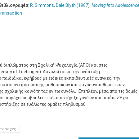
Βιβλιογραφία
:
R. Simmons, Dale Blyth (1987).
Moving Into Adolescence
 Transaction
ύ διπλώματος στη Σχολική Ψυχολογία (ΑΠΘ) και στις
rsity of Tuebingen). Ασχολείται με την ανάπτυξη
παιδιά και εφήβους με ειδικές εκπαιδευτικές ανάγκες, την
μού και αντιμετώπισης μαθησιακών και ψυχοσυναισθηματικών
ης σχολικής κοινότητας εν τω συνόλω. Επιπλέον, μέσα από τις δομές
ται, παρέχει συμβουλευτική υποστήριξη γονέων και παιδιών.Έχει
οστήριξης σε ευάλωτες ομάδες πληθυσμού.
αταραχές