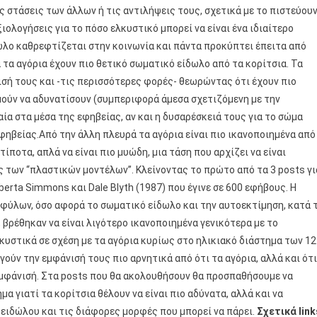
 στάσεις των άλλων ή τις αντιλήψεις τους, σχετικά με το πιστεύου
ξιολογήσεις για το πόσο ελκυστικό μπορεί να είναι ένα ιδιαίτερο
λο καθρεφτίζεται στην κοινωνία και πάντα προκύπτει έπειτα από
 τα αγόρια έχουν πιο θετικό σωματικό είδωλο από τα κορίτσια. Τα
νισή τους και -τις περισσότερες φορές- θεωρώντας ότι έχουν πιο
μούν να αδυνατίσουν (συμπεριφορά άμεσα σχετιζόμενη με την
ία στα μέσα της εφηβείας, αν και η δυσαρέσκειά τους για το σώμα
εφηβείας.Από την άλλη πλευρά τα αγόρια είναι πιο ικανοποιημένα από
τίποτα, απλά να είναι πιο μυώδη, μια τάση που αρχίζει να είναι
ς των “πλαστικών μοντέλων”. Κλείνοντας το πρώτο από τα 3 posts γι
berta Simmons και Dale Blyth (1987) που έγινε σε 600 εφήβους. Η
φύλων, όσο αφορά το σωματικό είδωλο και την αυτοεκτίμηση, κατά 
 βρέθηκαν να είναι λιγότερο ικανοποιημένα γενικότερα με το
κυστικά σε σχέση με τα αγόρια κυρίως στο ηλικιακό διάστημα των 12
γούν την εμφάνισή τους πιο αρνητικά από ότι τα αγόρια, αλλά και ότι
εμφάνισή. Στα posts που θα ακολουθήσουν θα προσπαθήσουμε να
 γιατί τα κορίτσια θέλουν να είναι πιο αδύνατα, αλλά και να
ειδώλου και τις διάφορες μορφές που μπορεί να πάρει.
Σχετικά link