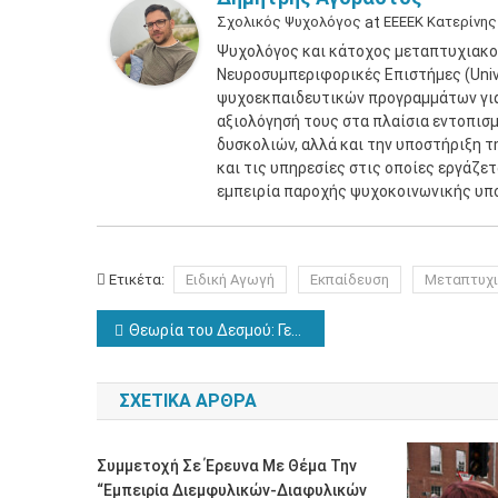
Σχολικός Ψυχολόγος
at
ΕΕΕΕΚ Κατερίνης
Ψυχολόγος και κάτοχος μεταπτυχιακο
Νευροσυμπεριφορικές Επιστήμες (Unive
ψυχοεκπαιδευτικών προγραμμάτων για 
αξιολόγησή τους στα πλαίσια εντοπισ
δυσκολιών, αλλά και την υποστήριξη τ
και τις υπηρεσίες στις οποίες εργάζε
εμπειρία παροχής ψυχοκοινωνικής υπ
Ετικέτα:
Ειδική Αγωγή
Εκπαίδευση
Μεταπτυχ
Πλοήγηση
Θεωρία του Δεσμού: Γενικό θεωρητικό πλαίσιο
άρθρων
ΣΧΕΤΙΚΆ ΆΡΘΡΑ
Συμμετοχή Σε Έρευνα Με Θέμα Την
“Εμπειρία Διεμφυλικών-Διαφυλικών