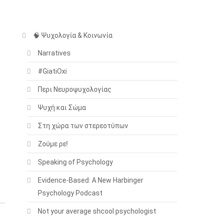
🧠 Ψυχολογία & Κοινωνία
Narratives
#GiatiOxi
Περι Νευροψυχολογίας
Ψυχή και Σώμα
Στη χώρα των στερεοτύπων
Ζούμε ρε!
Speaking of Psychology
Evidence-Based: A New Harbinger
Psychology Podcast
Not your average shcool psychologist