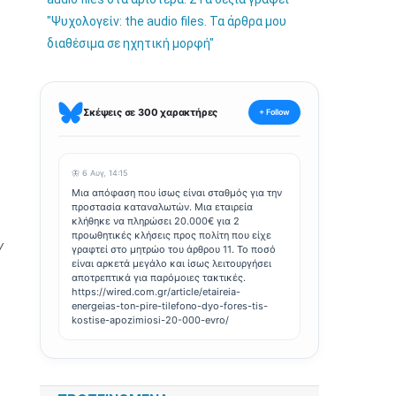
Σκέψεις σε 300 χαρακτήρες
+ Follow
🦋 6 Αυγ, 14:15
Μια απόφαση που ίσως είναι σταθμός για την
προστασία καταναλωτών. Μια εταιρεία
κλήθηκε να πληρώσει 20.000€ για 2
προωθητικές κλήσεις προς πολίτη που είχε
/
γραφτεί στο μητρώο του άρθρου 11. Το ποσό
είναι αρκετά μεγάλο και ίσως λειτουργήσει
αποτρεπτικά για παρόμοιες τακτικές.
https://wired.com.gr/article/etaireia-
energeias-ton-pire-tilefono-dyo-fores-tis-
kostise-apozimiosi-20-000-evro/