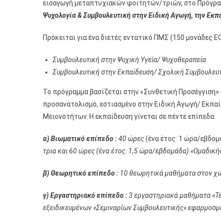
εισαγωγή μεταπτυχιακών φοιτητών/τριών, στο Πρόγρ
Ψυχολογία & Συμβουλευτική στην Ειδική Αγωγή, την Εκπα
Πρόκειται για ένα διετές εντατικό ΠΜΣ (150 μονάδες 
Συμβουλευτική στην Ψυχική Υγεία/ Ψυχοθεραπεία
Συμβουλευτική στην Εκπαίδευση/ Σχολική Συμβουλευ
Το πρόγραμμα βασίζεται στην «Συνθετική Προσέγγιση» 
προσανατολισμό, εστιασμένο στην Ειδική Αγωγή/ Εκπαί
Μειονοτήτων. Η εκπαίδευση γίνεται σε πέντε επίπεδα:
α)
Βιωματικό επίπεδο :
40 ώρες
(ένα έτος: 1 ώρα/εβδο
τρια και 60 ώρες (ένα έτος: 1,5 ώρα/εβδομάδα) «Ομαδική
β) Θεωρητικό επίπεδο :
10 θεωρητικά μαθήματα στον χώ
γ)
Εργαστηριακό επίπεδο :
3 εργαστηριακά μαθήματα «Τε
εξειδικευμένων «Σεμιναρίων Συμβουλευτικής» εφαρμοσμ