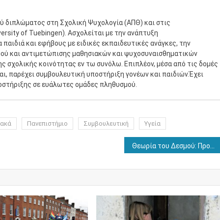
ύ διπλώματος στη Σχολική Ψυχολογία (ΑΠΘ) και στις
rsity of Tuebingen). Ασχολείται με την ανάπτυξη
παιδιά και εφήβους με ειδικές εκπαιδευτικές ανάγκες, την
μού και αντιμετώπισης μαθησιακών και ψυχοσυναισθηματικών
ης σχολικής κοινότητας εν τω συνόλω. Επιπλέον, μέσα από τις δομές
ται, παρέχει συμβουλευτική υποστήριξη γονέων και παιδιών.Έχει
οστήριξης σε ευάλωτες ομάδες πληθυσμού.
ιακά
Πανεπιστήμιο
Συμβουλευτική
Υγεία
Θεωρία του Δεσμού: Προβλήματα συμπεριφοράς και ψυχοπαθολογία