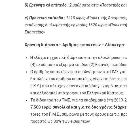
δ) Ερευνητικό επίπεδο :
2 μαθήματα στις «Ποσοτικές και
ε) Πρακτικό επίπεδο :
1210 ώρες «Πρακτικής Άσκησης» μ
εκπόνησης διπλωματικής εργασίας 1620 ώρες «Πρακτικής
Εποπτείας».
Χρονική διάρκεια – Αριθμός εισακτέων – Δίδακτρα:
Η ελάχιστη χρονική διάρκεια για την ολοκλήρωση τω
(4) ακαδημαϊκά εξάμηνα και δύο (2) θερινές περιόδ
Ο αριθμός εισακτέων φοιτητών/τριών στο ΠΜΣ για τ
Επιπλέον του αριθμού εισακτέων, γίνονται δεκτοί,
(Ι.Κ.Υ.) που πέτυχαν στον σχετικό διαγωνισμό μετ
και αλλοδαποί υπότροφοι του Ελληνικού Κράτους.
Τα δίδακτρα του ΠΜΣ, για τα ακαδημαϊκά έτη 2019-
7.500 ευρώ συνολικά και για τα δύο χρόνια διάρκ
τριες του Π.Μ.Σ., σύμφωνα με τους όρους και τις προ
ποσοστό ως 30% των εισακτέων.