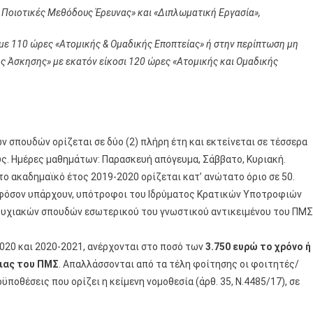
 Ποιοτικές Μεθόδους Έρευνας» και «Διπλωματική Εργασία»,
ε 110 ώρες «Ατομικής & Ομαδικής Εποπτείας» ή στην περίπτωση μη
 Άσκησης» με εκατόν είκοσι 120 ώρες «Ατομικής και Ομαδικής
ν σπουδών ορίζεται σε δύο (2) πλήρη έτη και εκτείνεται σε τέσσερα
ους. Ημέρες μαθημάτων: Παρασκευή απόγευμα, Σάββατο, Κυριακή.
ο ακαδημαϊκό έτος 2019-2020 ορίζεται κατ’ ανώτατο όριο σε 50.
 εφόσον υπάρχουν, υπότροφοι του Ιδρύματος Κρατικών Υποτροφιών
απτυχιακών σπουδών εσωτερικού του γνωστικού αντικειμένου του ΠΜΣ
2020 και 2020-2021, ανέρχονται στο ποσό των
3.750 ευρώ το χρόνο ή
ειας του ΠΜΣ
. Απαλλάσσονται από τα τέλη φοίτησης οι φοιτητές/
ϋποθέσεις που ορίζει η κείμενη νομοθεσία (άρθ. 35, Ν.4485/17), σε