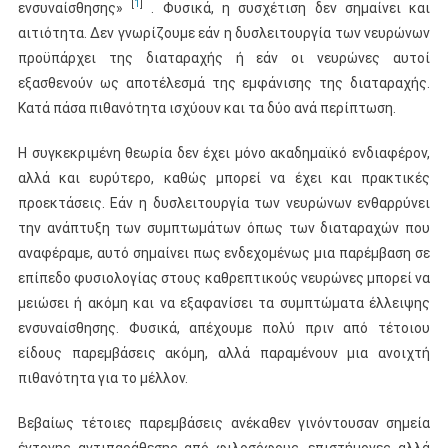
[
1
]
ενσυναίσθησης»
. Φυσικά, η συσχέτιση δεν σημαίνει και
αιτιότητα. Δεν γνωρίζουμε εάν η δυσλειτουργία των νευρώνων
προϋπάρχει της διαταραχής ή εάν οι νευρώνες αυτοί
εξασθενούν ως αποτέλεσμά της εμφάνισης της διαταραχής.
Κατά πάσα πιθανότητα ισχύουν και τα δύο ανά περίπτωση.
Η συγκεκριμένη θεωρία δεν έχει μόνο ακαδημαϊκό ενδιαφέρον,
αλλά και ευρύτερο, καθώς μπορεί να έχει και πρακτικές
προεκτάσεις. Εάν η δυσλειτουργία των νευρώνων ενθαρρύνει
την ανάπτυξη των συμπτωμάτων όπως των διαταραχών που
αναφέραμε, αυτό σημαίνει πως ενδεχομένως μια παρέμβαση σε
επίπεδο φυσιολογίας στους καθρεπτικούς νευρώνες μπορεί να
μειώσει ή ακόμη και να εξαφανίσει τα συμπτώματα έλλειψης
ενσυναίσθησης. Φυσικά, απέχουμε πολύ πριν από τέτοιου
είδους παρεμβάσεις ακόμη, αλλά παραμένουν μια ανοιχτή
πιθανότητα για το μέλλον.
Βεβαίως τέτοιες παρεμβάσεις ανέκαθεν γινόντουσαν σημεία
έντονης αντιπαράθεσης από φιλοσόφους, επιστήμονες αλλά