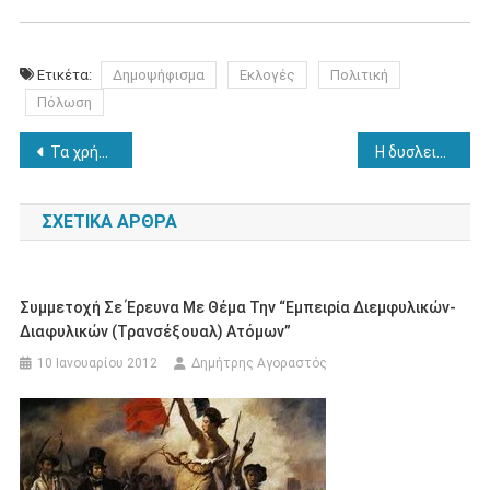
Ετικέτα:
Δημοψήφισμα
Εκλογές
Πολιτική
Πόλωση
Πλοήγηση
Τα χρήματα ίσως δεν φέρνουν την ευτυχία, αλλά διώχνουν τη δυστυχία
Η δυσλειτουργία των καθρεπτικών νευρώνων στις διαταραχές ενσυναίσθησης
άρθρων
ΣΧΕΤΙΚΆ ΆΡΘΡΑ
Συμμετοχή Σε Έρευνα Με Θέμα Την “Εμπειρία Διεμφυλικών-
Διαφυλικών (Τρανσέξουαλ) Ατόμων”
10 Ιανουαρίου 2012
Δημήτρης Αγοραστός