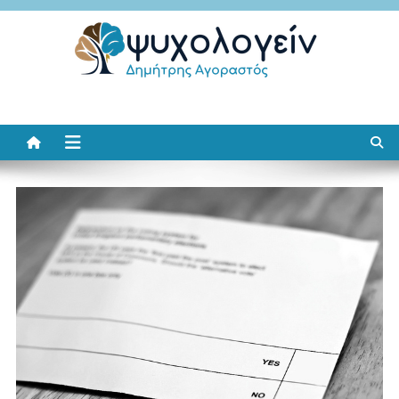
Μεταπηδήστε
στο
περιεχόμενο
Ψυχολογείν
Δημήτρης Αγοραστός