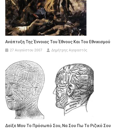
Ανάπτυξη Της Έννοιας Του Έθνους Και Του Εθνικισμού
27 Αυγούστου 2007
Δημήτρης Αγοραστός
Δείξε Μου Το Πρόσωπό Σου, Να Σου Πω Το Ριζικό Σου