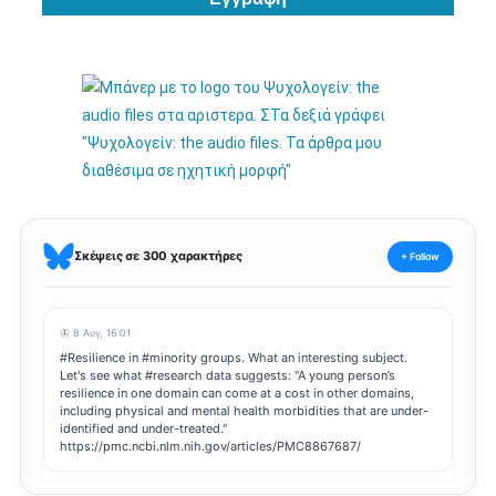
Σκέψεις σε 300 χαρακτήρες
+ Follow
🦋 8 Αυγ, 16:01
#Resilience in #minority groups. What an interesting subject.
Let's see what #research data suggests: "A young person’s
resilience in one domain can come at a cost in other domains,
including physical and mental health morbidities that are under-
identified and under-treated."
https://pmc.ncbi.nlm.nih.gov/articles/PMC8867687/