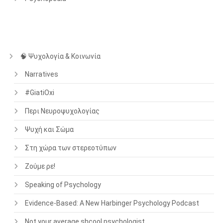
🧠 Ψυχολογία & Κοινωνία
Narratives
#GiatiOxi
Περι Νευροψυχολογίας
Ψυχή και Σώμα
Στη χώρα των στερεοτύπων
Ζούμε ρε!
Speaking of Psychology
Evidence-Based: A New Harbinger Psychology Podcast
Not your average shcool psychologist