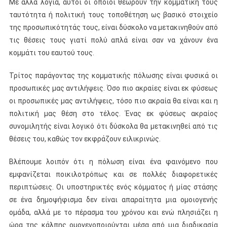
Με άλλα λόγια, αυτοί οι οποίοι θεωρούν την κομματική τους
ταυτότητα ή πολιτική τους τοποθέτηση ως βασικό στοιχείο
της προσωπικότητάς τους, είναι δύσκολο να μετακινηθούν από
τις θέσεις τους γιατί πολύ απλά είναι σαν να χάνουν ένα
κομμάτι του εαυτού τους.
Τρίτος παράγοντας της κομματικής πόλωσης είναι φυσικά οι
προσωπικές μας αντιλήψεις. Όσο πιο ακραίες είναι εκ φύσεως
οι προσωπικές μας αντιλήψεις, τόσο πιο ακραία θα είναι και η
πολιτική μας θέση στο τέλος. Ένας εκ φύσεως ακραίος
συνομιλητής είναι λογικό ότι δύσκολα θα μετακινηθεί από τις
θέσεις του, καθώς τον εκφράζουν ειλικρινώς.
Βλέπουμε λοιπόν ότι η πόλωση είναι ένα φαινόμενο που
εμφανίζεται ποικιλοτρόπως και σε πολλές διαφορετικές
περιπτώσεις. Οι υποστηρικτές ενός κόμματος ή μίας στάσης
σε ένα δημοψήφισμα δεν είναι απαραίτητα μια ομοιογενής
ομάδα, αλλά με το πέρασμα του χρόνου και ενώ πλησιάζει η
ώρα της κάλπης ομογενοποιούνται μέσα από μια διαδικασία