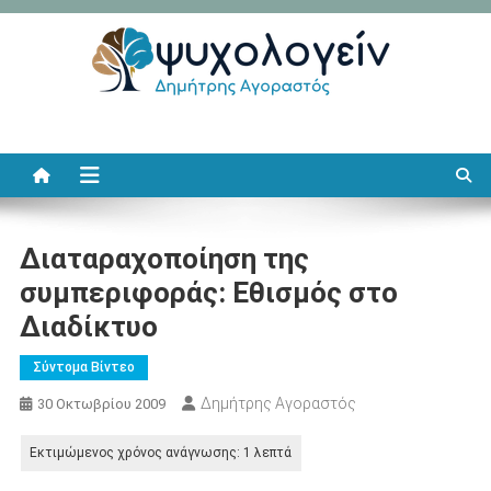
Μεταπηδήστε
στο
περιεχόμενο
Ψυχολογείν
Δημήτρης Αγοραστός
Διαταραχοποίηση της
συμπεριφοράς: Εθισμός στο
Διαδίκτυο
Σύντομα Βίντεο
Δημήτρης Αγοραστός
30 Οκτωβρίου 2009