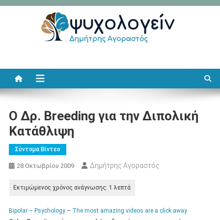
Μεταπηδήστε
στο
περιεχόμενο
Ψυχολογείν
Δημήτρης Αγοραστός
Ο Δρ. Breeding για την Διπολική
Κατάθλιψη
Σύντομα Βίντεο
Δημήτρης Αγοραστός
28 Οκτωβρίου 2009
Bipolar – Psychology
–
The most amazing videos are a click away