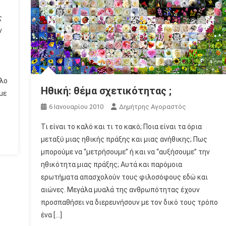
ς
ν
όλο
Ηθική: θέμα σχετικότητας ;
με
6 Ιανουαρίου 2010
Δημήτρης Αγοραστός
Τι είναι το καλό και τι το κακό; Ποια είναι τα όρια
μεταξύ μιας ηθικής πράξης και μιας ανήθικης; Πως
μπορούμε να “μετρήσουμε” ή και να “αυξήσουμε” την
ηθικότητα μιας πράξης; Αυτά και παρόμοια
ερωτήματα απασχολούν τους φιλοσόφους εδώ και
αιώνες. Μεγάλα μυαλά της ανθρωπότητας έχουν
προσπαθήσει να διερευνήσουν με τον δικό τους τρόπο
ένα […]