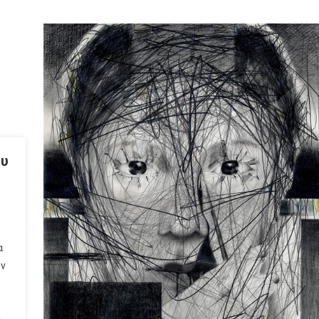
ου
α
ων