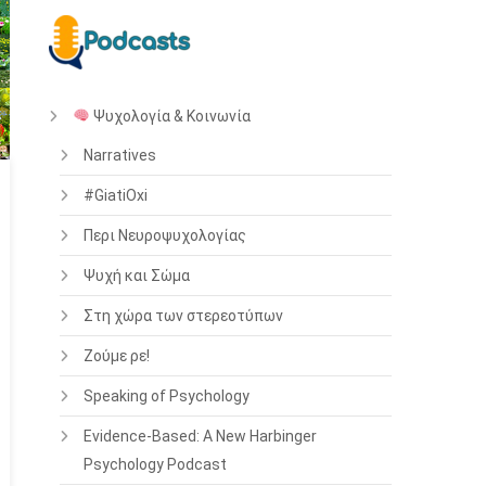
Ψυχολογία & Κοινωνία
Narratives
#GiatiOxi
Περι Νευροψυχολογίας
Ψυχή και Σώμα
Στη χώρα των στερεοτύπων
Ζούμε ρε!
Speaking of Psychology
Evidence-Based: A New Harbinger
Psychology Podcast