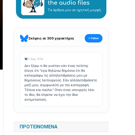
Σκέψεις σε 300 χαρακτήρες
+ Follow
7 Αυγ, 11:14
Δεν ξέρω τι θα γινόταν εάν ένας πολίτης
έλεγε ότι "εγώ δηλώνω δημόσια ότι θα
καταγράφω τις αλληλεπιδράσεις μου με
δημόσιους λειτουργούς. Εάν αλληλεπιδράσετε
μαζί μου, συμφωνείτε με την καταγραφή.
Τέλεια και παύλα." Οταν ένας υπουργός λέει
το ίδιο, θα έπρεπε να έχει την ίδια
αντιμετώπιση.
ΠΡΟΤΕΙΝΌΜΕΝΑ